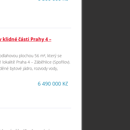
klidné části Prahy 4 –
podlahovou plochou 56 m², který se
lokalitě Praha 4 – Záběhlice (Spořilov).
děné bytové jádro, rozvody vody,
6 490 000 Kč