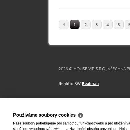
1
2
3
4
5
2026 © HOUSE VIP, S.R.O., VŠECHNA 
Realitní SW
Real
man
Používáme soubory cookies
ℹ
Naše soubory potřebujeme pro samotnou funkčnost webu a pro uložení vaši
slouží pro vyhodnocování výkonu a zkvalitnění obsahu prezentace. Nejsou u