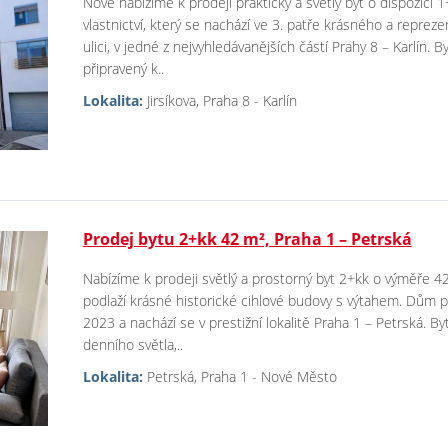
Nově nabízíme k prodeji praktický a světlý byt o dispozici
vlastnictví, který se nachází ve 3. patře krásného a repreze
ulici, v jedné z nejvyhledávanějších částí Prahy 8 – Karlín.
připravený k..
Lokalita:
Jirsíkova, Praha 8 - Karlín
Prodej bytu 2+kk 42 m², Praha 1 – Petrská
Nabízíme k prodeji světlý a prostorný byt 2+kk o výměře 4
podlaží krásné historické cihlové budovy s výtahem. Dům p
2023 a nachází se v prestižní lokalitě Praha 1 – Petrská. 
denního světla,..
Lokalita:
Petrská, Praha 1 - Nové Město