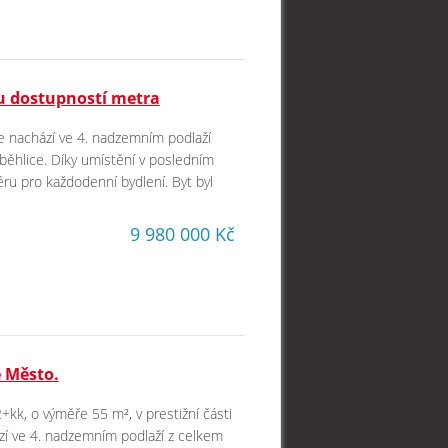
u dostupností metra
se nachází ve 4. nadzemním podlaží
běhlice. Díky umístění v posledním
ru pro každodenní bydlení. Byt byl
9 980 000 Kč
é Město.
+kk, o výměře 55 m², v prestižní části
zí ve 4. nadzemním podlaží z celkem