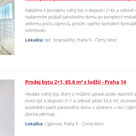
Nabízíme k pronájmu světlý byt o dispozici 2+kk a celkové 
nadzemním podlaží panelového domu po kompletní revitaliz
velkému počtu zájemců, prosím, vyplňte kontaktní formulář
orientován..
Lokalita:
Kpt. Stránského, Praha 9 - Černý Most
Prodej bytu 2+1, 65,6 m² s lodžií - Praha 14
Hledáte světlý byt, který si můžete upravit podle vlastníc
tento byt o dispozici 2+1 a celkové ploše 65,6 m², situovan
posledním patře panelového domu s výtahem, v ulici Cígle
plocha zahrnuje..
Lokalita:
Cíglerova, Praha 9 - Černý Most