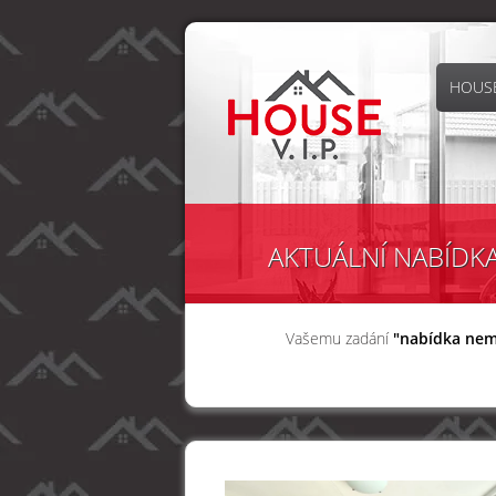
HOUSE
AKTUÁLNÍ NABÍDK
Vašemu zadání
"nabídka nemo