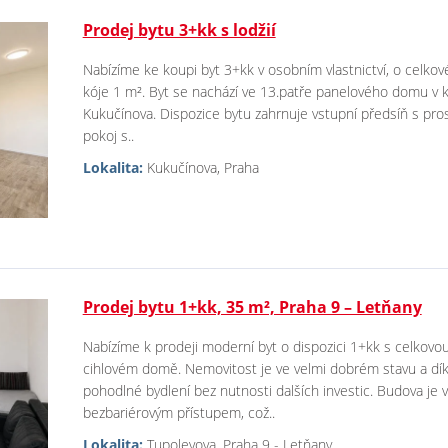
Prodej bytu 3+kk s lodžií
Nabízíme ke koupi byt 3+kk v osobním vlastnictví, o celkov
kóje 1 m². Byt se nachází ve 13.patře panelového domu v klid
Kukučínova. Dispozice bytu zahrnuje vstupní předsíň s pro
pokoj s..
Lokalita:
Kukučínova, Praha
Prodej bytu 1+kk, 35 m², Praha 9 – Letňany
Nabízíme k prodeji moderní byt o dispozici 1+kk s celkovou
cihlovém domě. Nemovitost je ve velmi dobrém stavu a dík
pohodlné bydlení bez nutnosti dalších investic. Budova je
bezbariérovým přístupem, což..
Lokalita:
Tupolevova, Praha 9 - Letňany