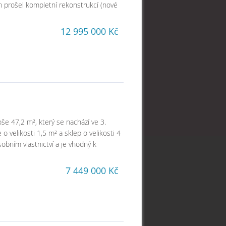
 prošel kompletní rekonstrukcí (nové
12 995 000 Kč
oše 47,2 m², který se nachází ve 3.
 velikosti 1,5 m² a sklep o velikosti 4
obním vlastnictví a je vhodný k
7 449 000 Kč