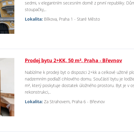
sedmi, v elegantním secesním domě z první republiky. Dům
stoupačky,..
Lokalita:
Bílkova, Praha 1 - Staré Město
Prodej bytu 2+KK, 50 m², Praha - Břevnov
Nabízíme k prodeji byt o dispozici 2+kk a celkové užitné pl
nadzemním podlaží cihlového domu. Součástí bytu je lodžie o
m², který poskytuje dostatek úložného prostoru. Byt je v os
rekonstrukci,..
Lokalita:
Za Strahovem, Praha 6 - Břevnov