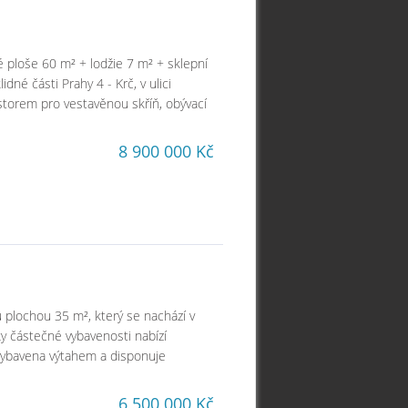
é ploše 60 m² + lodžie 7 m² + sklepní
né části Prahy 4 - Krč, v ulici
storem pro vestavěnou skříň, obývací
8 900 000 Kč
 plochou 35 m², který se nachází v
y částečné vybavenosti nabízí
 vybavena výtahem a disponuje
6 500 000 Kč