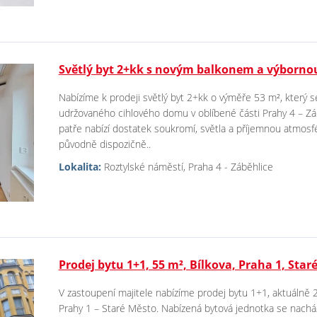
Světlý byt 2+kk s novým balkonem a výborno
Nabízíme k prodeji světlý byt 2+kk o výměře 53 m², který 
udržovaného cihlového domu v oblíbené části Prahy 4 – Zá
patře nabízí dostatek soukromí, světla a příjemnou atmosfé
původně dispozičně..
Lokalita:
Roztylské náměstí, Praha 4 - Záběhlice
Prodej bytu 1+1, 55 m², Bílkova, Praha 1, Star
V zastoupení majitele nabízíme prodej bytu 1+1, aktuálně 2
Prahy 1 – Staré Město. Nabízená bytová jednotka se nachá