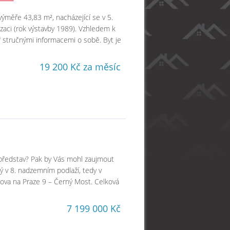
výměře 43,83 m², nacházející se v 5.
aci (rok výstavby 1989). Vzhledem k
 stručnými informacemi o sobě. Byt je
19 200 Kč za měsíc
h představ? Pak by Vás mohl zaujmout
ý v 8. nadzemním podlaží, tedy v
rova na Praze 9 – Černý Most. Celková
7 199 000 Kč