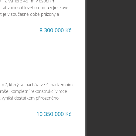
 1+1 a výměře 45 m² v osobním
ntativního cihlového domu v Jirsíkově
 Byt je v současné době prázdný a
8 300 000 Kč
2 m², který se nachází ve 4. nadzemním
rošel kompletní rekonstrukcí v roce
Byt vyniká dostatkem přirozeného
10 350 000 Kč