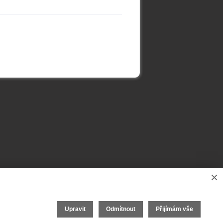
×
Upravit
Odmítnout
Přijímám vše