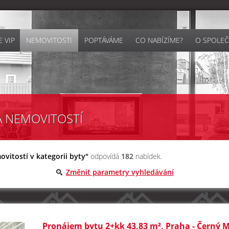
 VIP
NEMOVITOSTI
POPTÁVÁME
CO NABÍZÍME?
O SPOLEČ
A NEMOVITOSTÍ
vitostí v kategorii byty"
odpovídá
182
nabídek.
Změnit parametry vyhledávání
Pronájem bytu 2+kk 43,83 m², Praha - Černý 