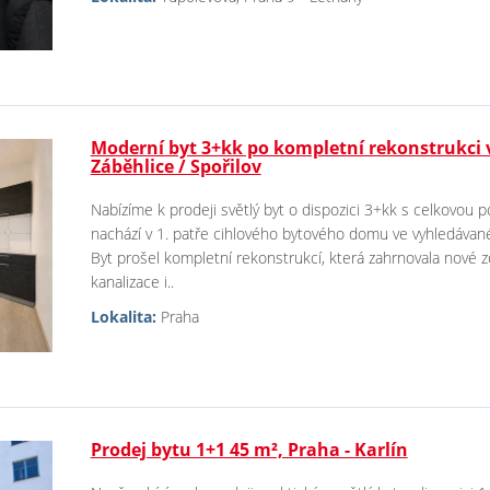
Moderní byt 3+kk po kompletní rekonstrukci v 
Záběhlice / Spořilov
Nabízíme k prodeji světlý byt o dispozici 3+kk s celkovou 
nachází v 1. patře cihlového bytového domu ve vyhledávané 
Byt prošel kompletní rekonstrukcí, která zahrnovala nové z
kanalizace i..
Lokalita:
Praha
Prodej bytu 1+1 45 m², Praha - Karlín