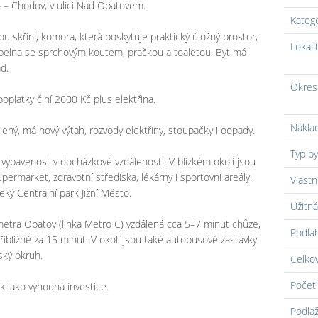
 – Chodov, v ulici Nad Opatovem.
Kateg
ou skříní, komora, která poskytuje praktický úložný prostor,
Lokali
pelna se sprchovým koutem, pračkou a toaletou. Byt má
d.
Okres
oplatky činí 2600 Kč plus elektřina.
Náklad
ený, má nový výtah, rozvody elektřiny, stoupačky i odpady.
Typ by
 vybavenost v docházkové vzdálenosti. V blízkém okolí jsou
upermarket, zdravotní střediska, lékárny i sportovní areály.
Vlastn
eký Centrální park Jižní Město.
Užitná
metra Opatov (linka Metro C) vzdálená cca 5–7 minut chůze,
Podla
bližně za 15 minut. V okolí jsou také autobusové zastávky
ský okruh.
Celko
Počet 
ak jako výhodná investice.
Podlaž