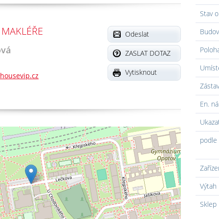
Stav o
 MAKLÉŘE
Budov
Odeslat
ová
Poloh
ZASLAT DOTAZ
Umíst
Vytisknout
housevip.cz
Zásta
En. ná
Ukaza
podle 
Zaříze
Výtah
Sklep