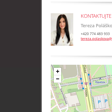
KONTAKTUJTE
Tereza Polášk
+420 774 483 933
tereza.polaskova@
+
−