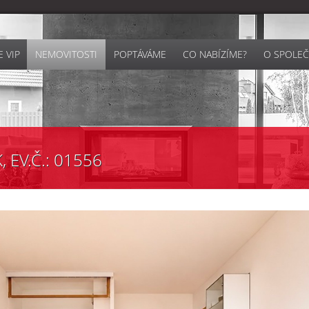
 VIP
NEMOVITOSTI
POPTÁVÁME
CO NABÍZÍME?
O SPOLEČ
 EV.Č.: 01556