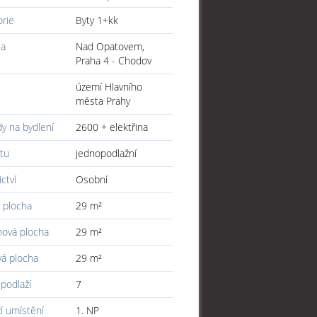
orie
Byty 1+kk
ta
Nad Opatovem,
Praha 4 - Chodov
území Hlavního
města Prahy
y na bydlení
2600 + elektřina
tu
jednopodlažní
ictví
Osobní
 plocha
29 m²
hová plocha
29 m²
vá plocha
29 m²
podlaží
7
í umístění
1. NP