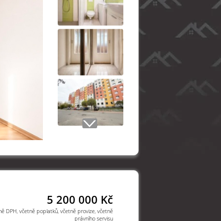
5 200 000 Kč
ně DPH, včetně poplatků, včetně provize, včetně
právního servisu