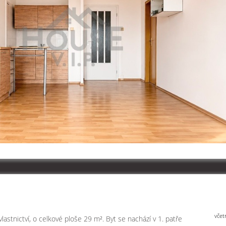
včet
astnictví, o celkové ploše 29 m². Byt se nachází v 1. patře