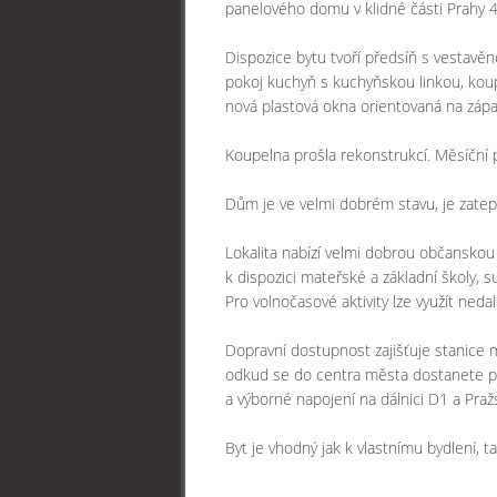
panelového domu v klidné části Prahy 4
Dispozice bytu tvoří předsíň s vestavěn
pokoj kuchyň s kuchyňskou linkou, kou
nová plastová okna orientovaná na zápa
Koupelna prošla rekonstrukcí. Měsíční p
Dům je ve velmi dobrém stavu, je zatepl
Lokalita nabízí velmi dobrou občanskou
k dispozici mateřské a základní školy, s
Pro volnočasové aktivity lze využít nedal
Dopravní dostupnost zajišťuje stanice 
odkud se do centra města dostanete při
a výborné napojení na dálnici D1 a Praž
Byt je vhodný jak k vlastnímu bydlení, t