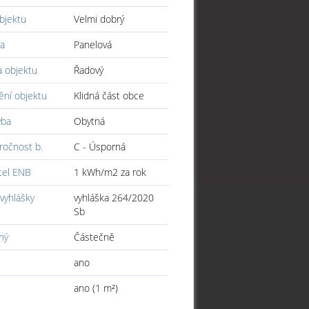
bjektu
Velmi dobrý
a
Panelová
a objektu
Řadový
ění objektu
Klidná část obce
vba
Obytná
ročnost b.
C - Úsporná
tel ENB
1 kWh/m2 za rok
vyhlášky
vyhláška 264/2020
Sb
ný
Částečně
ano
ano (1 m²)