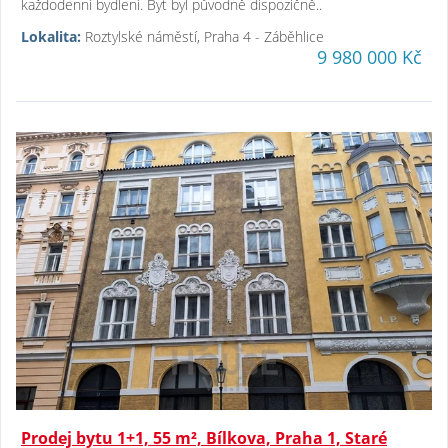
každodenní bydlení. Byt byl původně dispozičně..
Lokalita:
Roztylské náměstí, Praha 4 - Záběhlice
9 980 000 Kč
Prodej bytu 1+1, 55 m², Bílkova, Praha 1, Staré