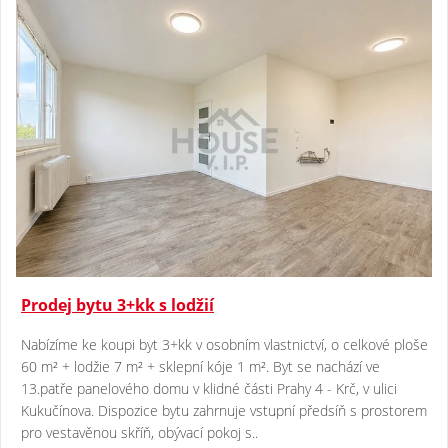
Prodej bytu 3+kk s lodžií
Nabízíme ke koupi byt 3+kk v osobním vlastnictví, o celkové ploše
60 m² + lodžie 7 m² + sklepní kóje 1 m². Byt se nachází ve
13.patře panelového domu v klidné části Prahy 4 - Krč, v ulici
Kukučínova. Dispozice bytu zahrnuje vstupní předsíň s prostorem
pro vestavěnou skříň, obývací pokoj s..