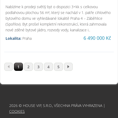
Nabízíme k prodeji světlý byt o dispozici 3+kk s celkovou
podlahovou plochou 56 m², který se nachází v 1. patře cihlového
bytového domu ve vyhledávané lokalitě Praha 4 – Záběhlice
(Spořilov). Byt prošel kompletní rekonstrukcí, která zahrnovala
nové zděné bytové jádro, rozvody vody, kanalizace i..
6 490 000 Kč
Lokalita:
Praha
1
2
3
4
5
2026 © HOUSE VIP, S.R.O., VŠECHNA PRÁVA VYHRAZENA |
COOKIES