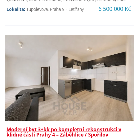
6 500 000 Kč
Lokalita:
Tupolevova, Praha 9 - Letňany
Moderní byt 3+kk po kompletní rekonstrukci v
klidné části Prahy 4 – Záběhlice / Spořilov