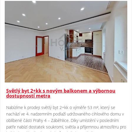
Světlý byt 2+kk s novým balkonem a výbornou
dostupností metra
Nabízíme k prodeji světlý byt 2+kk o výměře 53 m², který se
nachází ve 4. nadzemním podlaží udržovaného cihlového domu v
oblíbené části Prahy 4 – Záběhlice. Díky umístění v posledním
patře nabízí dostatek soukromí, světla a příjemnou atmosféru pro