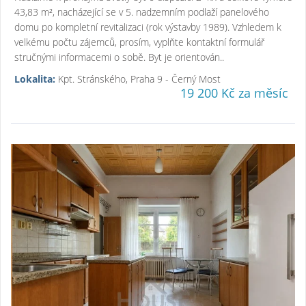
43,83 m², nacházející se v 5. nadzemním podlaží panelového
domu po kompletní revitalizaci (rok výstavby 1989). Vzhledem k
velkému počtu zájemců, prosím, vyplňte kontaktní formulář
stručnými informacemi o sobě. Byt je orientován..
Lokalita:
Kpt. Stránského, Praha 9 - Černý Most
19 200 Kč za měsíc