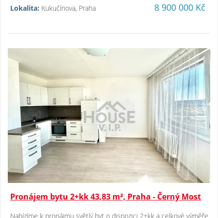
8 900 000 Kč
Lokalita:
Kukučínova, Praha
Pronájem bytu 2+kk 43,83 m², Praha - Černý Most
Nabízíme k pronájmu světlý byt o dispozici 2+kk a celkové výměře