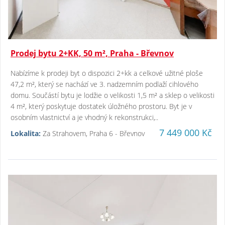
Prodej bytu 2+KK, 50 m², Praha - Břevnov
Nabízíme k prodeji byt o dispozici 2+kk a celkové užitné ploše
47,2 m², který se nachází ve 3. nadzemním podlaží cihlového
domu. Součástí bytu je lodžie o velikosti 1,5 m² a sklep o velikosti
4 m², který poskytuje dostatek úložného prostoru. Byt je v
osobním vlastnictví a je vhodný k rekonstrukci,..
7 449 000 Kč
Lokalita:
Za Strahovem, Praha 6 - Břevnov