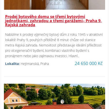
Prodej bytového domu se třemi bytovými
jednotkami, zahradou a třemi garážemi– Praha 9,
Rajská zahrada
Nabízíme k prodeji výjimečný bytový dům z roku 1945 v atraktivní
lokalitě Prahy 9, pouhých přibližně 8 minut chůze od stanice
metra Rajská zahrada. Nemovitost představuje ideální příležitost
pro vícegenerační bydlení, kombinaci vlastního bydlení s
pronájmem nebo jako zajímavou investici. Hlavní..
24 650 000 Kč
Lokalita:
Hejtmanská, Praha