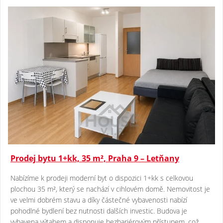
Prodej bytu 1+kk, 35 m², Praha 9 – Letňany
Nabízíme k prodeji moderní byt o dispozici 1+kk s celkovou
plochou 35 m², který se nachází v cihlovém domě. Nemovitost je
ve velmi dobrém stavu a díky částečné vybavenosti nabízí
pohodlné bydlení bez nutnosti dalších investic. Budova je
vybavena výtahem a disponuje bezbariérovým přístupem, což..