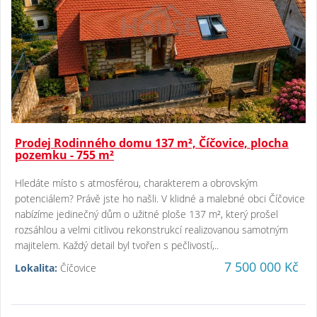
Prodej Rodinného domu 137 m², Číčovice, plocha
pozemku - 755 m²
Hledáte místo s atmosférou, charakterem a obrovským
potenciálem? Právě jste ho našli. V klidné a malebné obci Číčovice
nabízíme jedinečný dům o užitné ploše 137 m², který prošel
rozsáhlou a velmi citlivou rekonstrukcí realizovanou samotným
majitelem. Každý detail byl tvořen s pečlivostí,..
7 500 000 Kč
Lokalita:
Číčovice