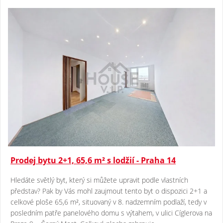
Prodej bytu 2+1, 65,6 m² s lodžií - Praha 14
Hledáte světlý byt, který si můžete upravit podle vlastních
představ? Pak by Vás mohl zaujmout tento byt o dispozici 2+1 a
celkové ploše 65,6 m², situovaný v 8. nadzemním podlaží, tedy v
posledním patře panelového domu s výtahem, v ulici Cíglerova na