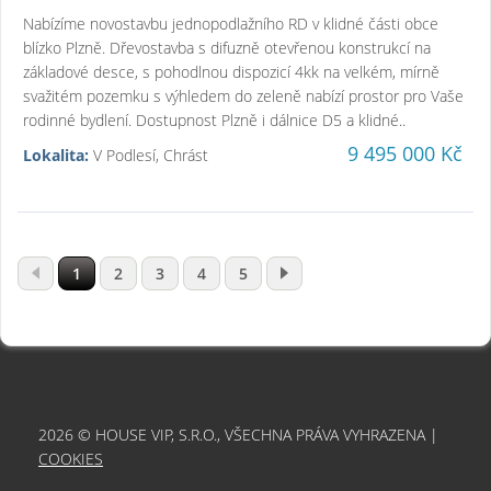
Nabízíme novostavbu jednopodlažního RD v klidné části obce
blízko Plzně. Dřevostavba s difuzně otevřenou konstrukcí na
základové desce, s pohodlnou dispozicí 4kk na velkém, mírně
svažitém pozemku s výhledem do zeleně nabízí prostor pro Vaše
rodinné bydlení. Dostupnost Plzně i dálnice D5 a klidné..
9 495 000 Kč
Lokalita:
V Podlesí, Chrást
1
2
3
4
5
2026 © HOUSE VIP, S.R.O., VŠECHNA PRÁVA VYHRAZENA |
COOKIES