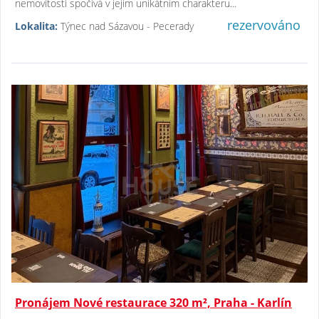
nemovitosti spočívá v jejím unikátním charakteru...
rezervováno
Lokalita:
Týnec nad Sázavou - Pecerady
Pronájem Nové restaurace 320 m², Praha - Karlín