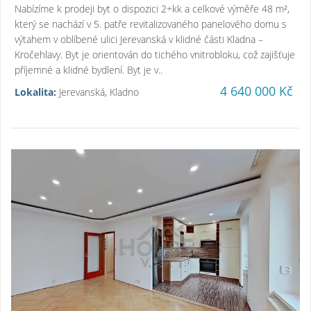
Nabízíme k prodeji byt o dispozici 2+kk a celkové výměře 48 m²,
který se nachází v 5. patře revitalizovaného panelového domu s
výtahem v oblíbené ulici Jerevanská v klidné části Kladna –
Kročehlavy. Byt je orientován do tichého vnitrobloku, což zajišťuje
příjemné a klidné bydlení. Byt je v..
4 640 000 Kč
Lokalita:
Jerevanská, Kladno