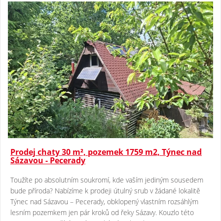
Prodej chaty 30 m², pozemek 1759 m2, Týnec nad
Sázavou - Pecerady
Toužíte po absolutním soukromí, kde vaším jediným sousedem
bude příroda? Nabízíme k prodeji útulný srub v žádané lokalitě
Týnec nad Sázavou – Pecerady, obklopený vlastním rozsáhlým
lesním pozemkem jen pár kroků od řeky Sázavy. Kouzlo této