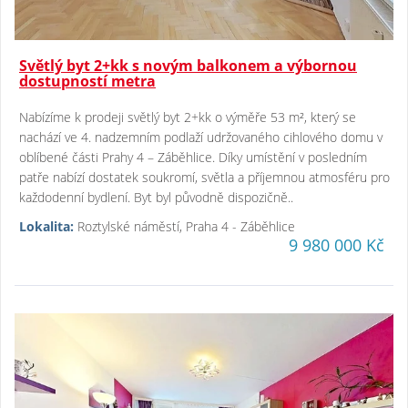
Světlý byt 2+kk s novým balkonem a výbornou
dostupností metra
Nabízíme k prodeji světlý byt 2+kk o výměře 53 m², který se
nachází ve 4. nadzemním podlaží udržovaného cihlového domu v
oblíbené části Prahy 4 – Záběhlice. Díky umístění v posledním
patře nabízí dostatek soukromí, světla a příjemnou atmosféru pro
každodenní bydlení. Byt byl původně dispozičně..
Lokalita:
Roztylské náměstí, Praha 4 - Záběhlice
9 980 000 Kč