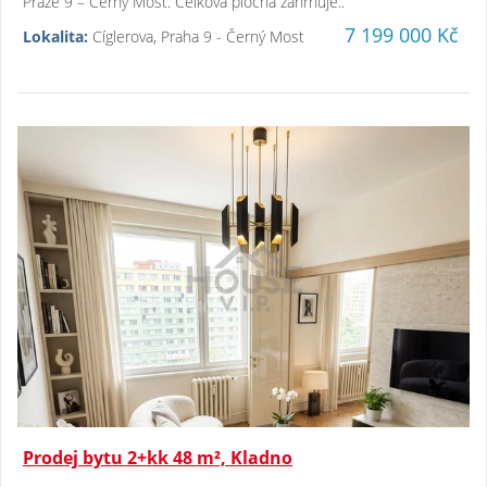
Praze 9 – Černý Most. Celková plocha zahrnuje..
7 199 000 Kč
Lokalita:
Cíglerova, Praha 9 - Černý Most
Prodej bytu 2+kk 48 m², Kladno