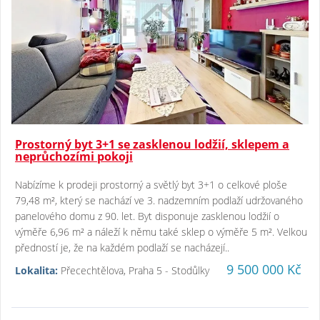
Prostorný byt 3+1 se zasklenou lodžií, sklepem a
neprůchozími pokoji
Nabízíme k prodeji prostorný a světlý byt 3+1 o celkové ploše
79,48 m², který se nachází ve 3. nadzemním podlaží udržovaného
panelového domu z 90. let. Byt disponuje zasklenou lodžií o
výměře 6,96 m² a náleží k němu také sklep o výměře 5 m². Velkou
předností je, že na každém podlaží se nacházejí..
9 500 000 Kč
Lokalita:
Přecechtělova, Praha 5 - Stodůlky