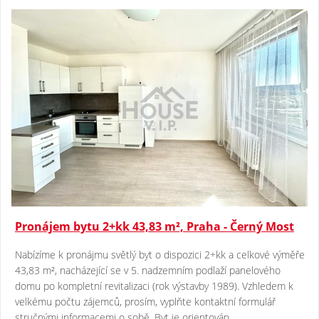
Pronájem bytu 2+kk 43,83 m², Praha - Černý Most
Nabízíme k pronájmu světlý byt o dispozici 2+kk a celkové výměře
43,83 m², nacházející se v 5. nadzemním podlaží panelového
domu po kompletní revitalizaci (rok výstavby 1989). Vzhledem k
velkému počtu zájemců, prosím, vyplňte kontaktní formulář
stručnými informacemi o sobě. Byt je orientován..