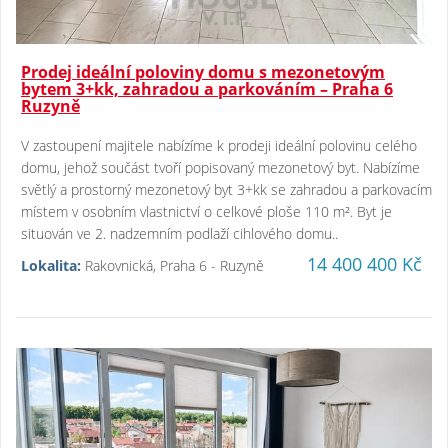
Prodej ideální poloviny domu s mezonetovým
bytem 3+kk, zahradou a parkováním – Praha 6
Ruzyně
V zastoupení majitele nabízíme k prodeji ideální polovinu celého
domu, jehož součást tvoří popisovaný mezonetový byt. Nabízíme
světlý a prostorný mezonetový byt 3+kk se zahradou a parkovacím
místem v osobním vlastnictví o celkové ploše 110 m². Byt je
situován ve 2. nadzemním podlaží cihlového domu..
14 400 400 Kč
Lokalita:
Rakovnická, Praha 6 - Ruzyně