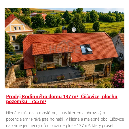
Prodej Rodinného domu 137 m², Číčovice, plocha
pozemku - 755 m²
Hledáte místo s atmosférou, charakterem a obrovským
potenciálem? Právě jste ho našli. V klidné a malebné obci Číčovice
nabízíme jedinečný dům o užitné ploše 137 m², který prošel