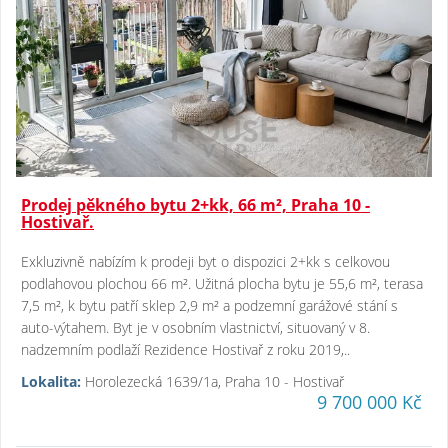
Prodej pěkného bytu 2+kk, 66 m², Praha 10 -
Hostivař.
Exkluzivně nabízím k prodeji byt o dispozici 2+kk s celkovou
podlahovou plochou 66 m². Užitná plocha bytu je 55,6 m², terasa
7,5 m², k bytu patří sklep 2,9 m² a podzemní garážové stání s
auto-výtahem. Byt je v osobním vlastnictví, situovaný v 8.
nadzemním podlaží Rezidence Hostivař z roku 2019,..
Lokalita:
Horolezecká 1639/1a, Praha 10 - Hostivař
9 700 000 Kč