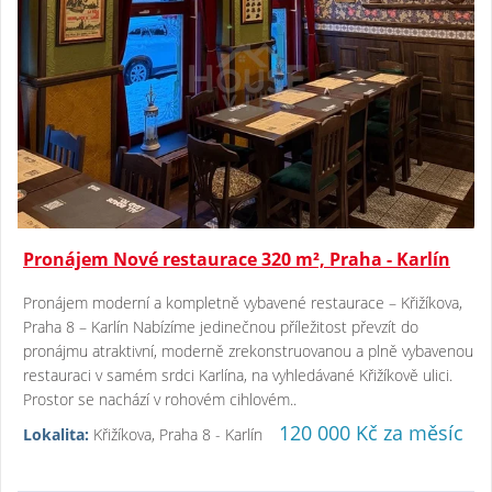
Pronájem Nové restaurace 320 m², Praha - Karlín
Pronájem moderní a kompletně vybavené restaurace – Křižíkova,
Praha 8 – Karlín Nabízíme jedinečnou příležitost převzít do
pronájmu atraktivní, moderně zrekonstruovanou a plně vybavenou
restauraci v samém srdci Karlína, na vyhledávané Křižíkově ulici.
Prostor se nachází v rohovém cihlovém..
120 000 Kč za měsíc
Lokalita:
Křižíkova, Praha 8 - Karlín