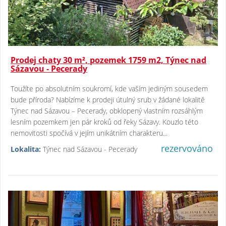
Prodej chaty 30 m², pozemek 1759 m2, Týnec nad
Sázavou - Pecerady
Toužíte po absolutním soukromí, kde vaším jediným sousedem
bude příroda? Nabízíme k prodeji útulný srub v žádané lokalitě
Týnec nad Sázavou – Pecerady, obklopený vlastním rozsáhlým
lesním pozemkem jen pár kroků od řeky Sázavy. Kouzlo této
nemovitosti spočívá v jejím unikátním charakteru...
rezervováno
Lokalita:
Týnec nad Sázavou - Pecerady