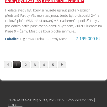
Prodej bytu 2+1, 65,6 m² s lodžií - Praha 14
Hledáte světlý byt, který si můžete upravit podle vlastních
představ? Pak by Vás mohl zaujmout tento byt o dispozici 2+1 a
celkové ploše 65,6 m², situovaný v 8. nadzemním podlaží, tedy v
posledním patře panelového domu s výtahem, v ulici Cíglerova na
Praze 9 – Černý Most. Celková plocha zahrnuje..
7 199 000 Kč
Lokalita:
Cíglerova, Praha 9 - Černý Most
1
2
3
4
5
2026 © HOUSE VIP, S.R.O., VŠECHNA PRÁVA VYHRAZENA |
COOKIES