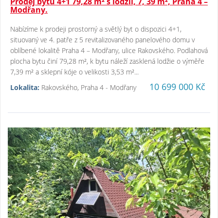
Prodej bytu 4+1 79,28 m² s lodžií, 7, 39 m², Praha 4 –
Modřany.
Nabízíme k prodeji prostorný a světlý byt o dispozici 4+1,
situovaný ve 4. patře z 5 revitalizovaného panelového domu v
oblíbené lokalitě Praha 4 – Modřany, ulice Rakovského. Podlahová
plocha bytu činí 79,28 m², k bytu náleží zasklená lodžie o výměře
7,39 m² a sklepní kóje o velikosti 3,53 m²...
10 699 000 Kč
Lokalita:
Rakovského, Praha 4 - Modřany