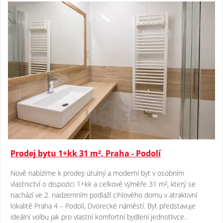
Prodej bytu 1+kk 31 m², Praha - Podolí
Nově nabízíme k prodeji útulný a moderní byt v osobním
vlastnictví o dispozici 1+kk a celkové výměře 31 m², který se
nachází ve 2. nadzemním podlaží cihlového domu v atraktivní
lokalitě Praha 4 – Podolí, Dvorecké náměstí. Byt představuje
ideální volbu jak pro vlastní komfortní bydlení jednotlivce..