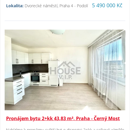
5 490 000 Kč
Lokalita:
Dvorecké náměstí, Praha 4 - Podolí
Pronájem bytu 2+kk 43,83 m², Praha - Černý Most
Nabízíme k pronájmu světlý byt o dispozici 2+kk a celkové výměře