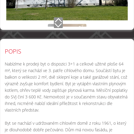
POPIS
Nabízíme k prodeji byt o dispozici 3+1 a celkové užitné ploše 64
m², který se nachází ve 3. patře cihlového domu. Součástí bytu je
balkon o velikosti 2 m², dvě sklepní koje a také garážové stání, což
výrazně zvyšuje komfort bydlení. Byt je vytápěn vlastním plynovým
kotlem, ohřev teplé vody zajišťuje plynová karma. Měsíční poplatky
do SVJ činí 3 600 Kč. Nemovitost je v současném stavu obyvatelná
ihned, nicméně nabízí ideální příležitost k rekonstrukci dle
vlastních představ.
Byt se nachází v udržovaném cihlovém domě z roku 1961, o který
je dlouhodobě dobře pečováno. Dům má novou fasádu, je