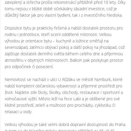
zateplený a střecha prošla rekonstrukcí přibližně před 10 lety. Díky
tomu nejsou v blízké době očekávány zásadní investice, což je
důležitý faktor jak pro vlastní bydlení, tak i z investičního hlediska.
Dispozice bytu je prakticky řešená a nabízí dostatek prostoru pro
rodinu i jednotlivce, kteří ocení oddělené místnosti. Velkou
výhodou je orientace bytu – kuchyně a ložnice směřují na
severozápad, zatímco obývací pokoj a další pokoj na jihozápad, což
zajišťuje dostatek denního světla během celého dne a příjemnou
atmosféru v obytných místnostech. Balkon pak poskytuje prostor
pro odpočinek či posezení.
Nemovitost se nachází v ulici U Růžáku ve městě Nymburk, které
nabízí kompletní občanskou vybavenost a příjemné prostředí pro
život. Najdete zde školy, školky, obchody, restaurace i sportovní a
volnočasové vyžití. Město leží na řece Labi a je oblíbené pro své
klidné prostředí, zeleň a možnosti pro procházky, cyklistiku či
relaxaci u vody.
Velkou výhodou je také velmi dobrá dopravní dostupnost do Praha.
Autem se do hlavního města dostanete přibližně za 35 až 45