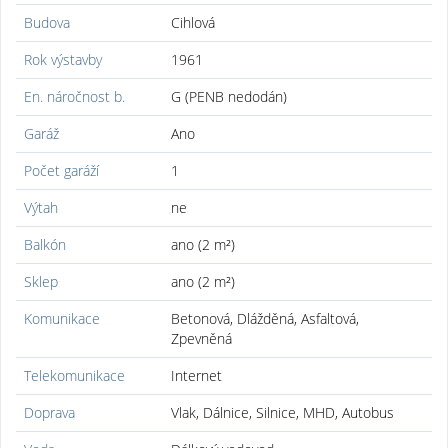
Budova
Cihlová
Rok výstavby
1961
En. náročnost b.
G (PENB nedodán)
Garáž
Ano
Počet garáží
1
Výtah
ne
Balkón
ano (2 m²)
Sklep
ano (2 m²)
Komunikace
Betonová, Dlážděná, Asfaltová,
Zpevněná
Telekomunikace
Internet
Doprava
Vlak, Dálnice, Silnice, MHD, Autobus