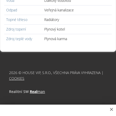
Voda
Dálkový vodovod
Odpad
Veřejná kanalizace
Topné těleso
Radiátory
Zdroj topení
Plynový kotel
Zdroj teplé vody
Plynová karma
2026 © HOUSE VIP, S.R.O., VŠECHNA PRÁVA VYHRAZENA |
COOKIES
Realitní SW
Real
man
×