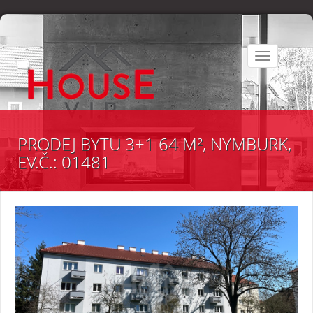
Toggle
navigation
PRODEJ BYTU 3+1 64 M², NYMBURK,
EV.Č.: 01481