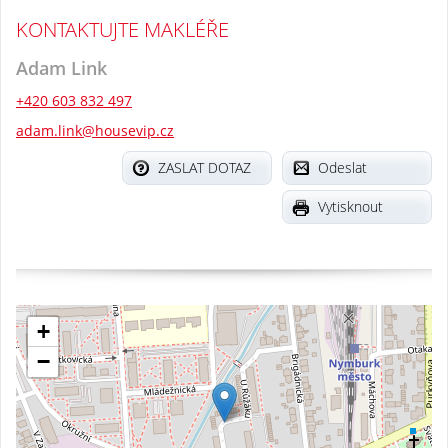
KONTAKTUJTE MAKLÉŘE
Adam Link
+420 603 832 497
adam.link@housevip.cz
ZASLAT DOTAZ
Odeslat
Vytisknout
+
−