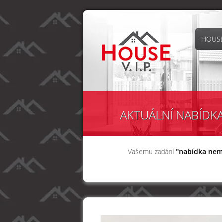
HOUSE
AKTUÁLNÍ NABÍDK
Vašemu zadání
"nabídka nem