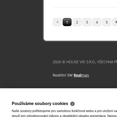
1
2
3
4
5
2026 © HOUSE VIP, S.R.O., VŠECHNA 
Realitní SW
Real
man
Používáme soubory cookies
ℹ
Naše soubory potřebujeme pro samotnou funkčnost webu a pro uložení vaši
slouží pro vyhodnocování výkonu a zkvalitnění obsahu prezentace. Nejsou u