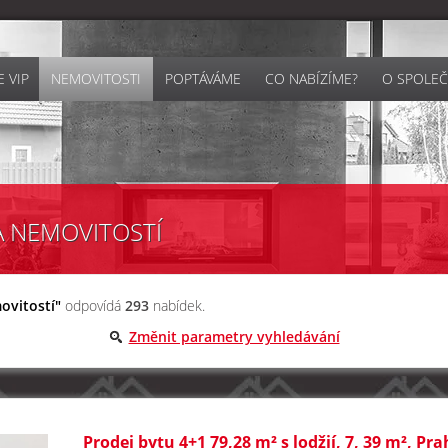
 VIP
NEMOVITOSTI
POPTÁVÁME
CO NABÍZÍME?
O SPOLEČ
A NEMOVITOSTÍ
ovitostí"
odpovídá
293
nabídek.
Změnit parametry vyhledávání
Prodej bytu 4+1 79,28 m² s lodžií, 7, 39 m², Pr