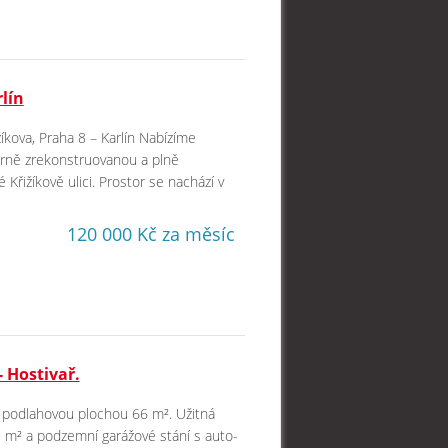
lín
kova, Praha 8 – Karlín Nabízíme
derně zrekonstruovanou a plně
Křižíkově ulici. Prostor se nachází v
120 000 Kč za měsíc
- Hostivař.
ou podlahovou plochou 66 m². Užitná
,9 m² a podzemní garážové stání s auto-