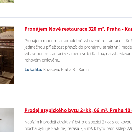
Pronájem Nové restaurace 320 m², Praha - Kar
Pronájem moderní a kompletně vybavené restaurace – Křiží
jedinečnou příležitost převzít do pronájmu atraktivní, mo
vybavenou restauraci v samém srdci Karlína, na vyhledávané 
rohovém cihlovém..
Lokalita:
Křižíkova, Praha 8 - Karlín
Prodej atypického bytu 2+kk, 66 m², Praha 10 
Nabízím k prodeji atraktivní byt o dispozici 2+kk s celkov
plocha bytu je 55,6 m², terasa 7,5 m², k bytu patří sklep 2