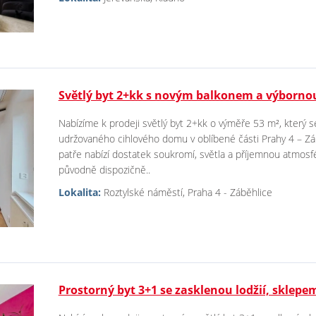
Světlý byt 2+kk s novým balkonem a výborno
Nabízíme k prodeji světlý byt 2+kk o výměře 53 m², který 
udržovaného cihlového domu v oblíbené části Prahy 4 – Zá
patře nabízí dostatek soukromí, světla a příjemnou atmosfé
původně dispozičně..
Lokalita:
Roztylské náměstí, Praha 4 - Záběhlice
Prostorný byt 3+1 se zasklenou lodžií, sklep