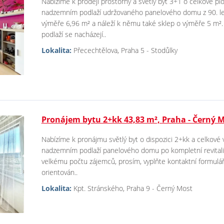
Nabízíme k prodeji prostorný a světlý byt 3+1 o celkové plo
nadzemním podlaží udržovaného panelového domu z 90. let.
výměře 6,96 m² a náleží k němu také sklep o výměře 5 m².
podlaží se nacházejí..
Lokalita:
Přecechtělova, Praha 5 - Stodůlky
Pronájem bytu 2+kk 43,83 m², Praha - Černý 
Nabízíme k pronájmu světlý byt o dispozici 2+kk a celkové 
nadzemním podlaží panelového domu po kompletní revitaliz
velkému počtu zájemců, prosím, vyplňte kontaktní formulář
orientován..
Lokalita:
Kpt. Stránského, Praha 9 - Černý Most