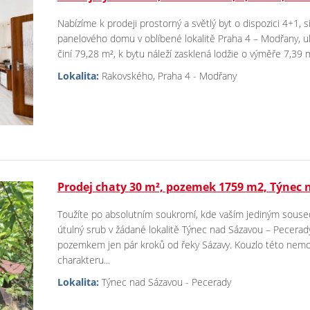
Nabízíme k prodeji prostorný a světlý byt o dispozici 4+1, s
panelového domu v oblíbené lokalitě Praha 4 – Modřany, u
činí 79,28 m², k bytu náleží zasklená lodžie o výměře 7,39 m²
Lokalita:
Rakovského, Praha 4 - Modřany
Prodej chaty 30 m², pozemek 1759 m2, Týnec 
Toužíte po absolutním soukromí, kde vaším jediným souse
útulný srub v žádané lokalitě Týnec nad Sázavou – Pecerad
pozemkem jen pár kroků od řeky Sázavy. Kouzlo této nemovi
charakteru...
Lokalita:
Týnec nad Sázavou - Pecerady