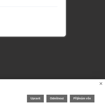
×
Upravit
Odmítnout
Přijímám vše