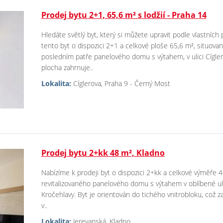
Prodej bytu 2+1, 65,6 m² s lodžií - Praha 14
Hledáte světlý byt, který si můžete upravit podle vlastníc
tento byt o dispozici 2+1 a celkové ploše 65,6 m², situovan
posledním patře panelového domu s výtahem, v ulici Cígle
plocha zahrnuje..
Lokalita:
Cíglerova, Praha 9 - Černý Most
Prodej bytu 2+kk 48 m², Kladno
Nabízíme k prodeji byt o dispozici 2+kk a celkové výměře 48
revitalizovaného panelového domu s výtahem v oblíbené ulic
Kročehlavy. Byt je orientován do tichého vnitrobloku, což za
v..
Lokalita:
Jerevanská, Kladno