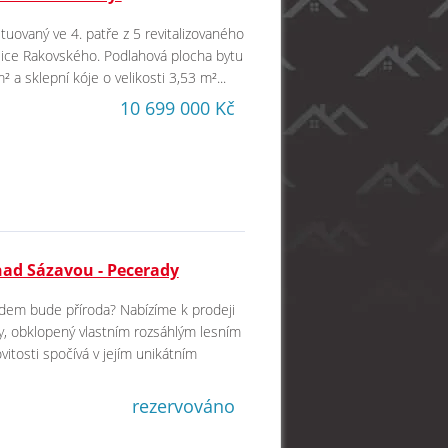
ituovaný ve 4. patře z 5 revitalizovaného
lice Rakovského. Podlahová plocha bytu
 a sklepní kóje o velikosti 3,53 m²...
10 699 000 Kč
nad Sázavou - Pecerady
dem bude příroda? Nabízíme k prodeji
y, obklopený vlastním rozsáhlým lesním
tosti spočívá v jejím unikátním
rezervováno