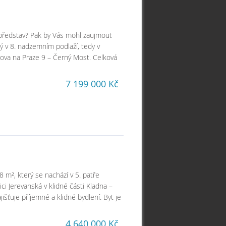
h představ? Pak by Vás mohl zaujmout
ý v 8. nadzemním podlaží, tedy v
rova na Praze 9 – Černý Most. Celková
7 199 000 Kč
 m², který se nachází v 5. patře
i Jerevanská v klidné části Kladna –
jišťuje příjemné a klidné bydlení. Byt je
4 640 000 Kč