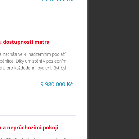
u dostupností metra
se nachází ve 4. nadzemním podlaží
běhlice. Díky umístění v posledním
ru pro každodenní bydlení. Byt byl
9 980 000 Kč
em a neprůchozími pokoji