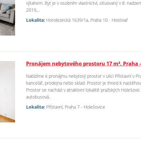
výtahem. Byt je v osobním vlastnictví, situovaný v 8. nadz
2019,..
Lokalita:
Horolezecká 1639/1a, Praha 10 - Hostivař
Pronájem nebytového prostoru 17 m², Praha -
Nabízíme k pronájmu nebytový prostor v ulici Přístavní v Pr
kancelář, prodejna nebo sklad. Prostor je ihned k nastěho
Prostor se nachází v atraktivní lokalitě pražských Holešov
autobusová..
Lokalita:
Přístavní, Praha 7 - Holešovice