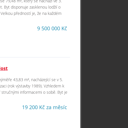
še 79,48 m², který se nachází ve 3.
 Byt disponuje zasklenou lodžií o
 Velkou předností je, že na každém
9 500 000 Kč
Most
výměře 43,83 m², nacházející se v 5.
aci (rok výstavby 1989). Vzhledem k
 stručnými informacemi o sobě. Byt je
19 200 Kč za měsíc