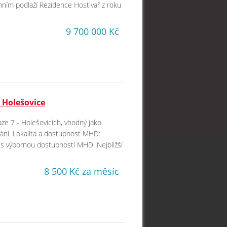
emním podlaží Rezidence Hostivař z roku
9 700 000 Kč
 Holešovice
aze 7 - Holešovicích, vhodný jako
vání. Lokalita a dostupnost MHD:
ic s výbornou dostupností MHD. Nejbližší
8 500 Kč za měsíc