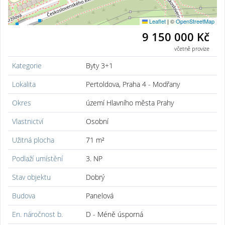
Leaflet
|
©
OpenStreetMap
9 150 000 Kč
včetně provize
Kategorie
Byty 3+1
Lokalita
Pertoldova, Praha 4 - Modřany
Okres
území Hlavního města Prahy
Vlastnictví
Osobní
Užitná plocha
71 m²
Podlaží umístění
3. NP
Stav objektu
Dobrý
Budova
Panelová
En. náročnost b.
D - Méně úsporná