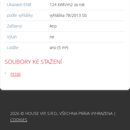
Ukazatel ENB
124 kWh/m2 za rok
podle vyhlášky
vyhláška 78/2013 Sb
Zařízený
Ano
Výtah
ne
Lodžie
ano (5 m²)
SOUBORY KE STAŽENÍ
PENB
2026 © HOUSE VIP, S.R.O., VŠECHNA PRÁVA VYHRAZENA |
COOKIES