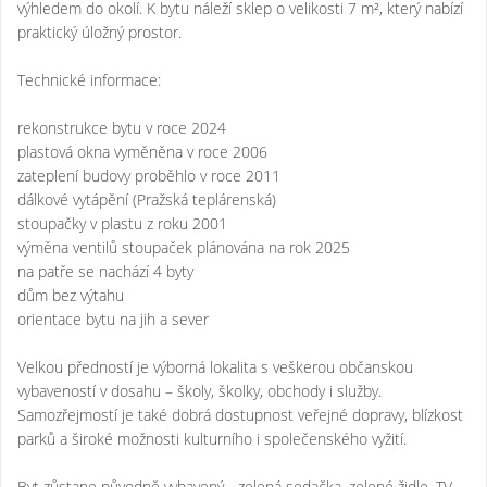
výhledem do okolí. K bytu náleží sklep o velikosti 7 m², který nabízí
praktický úložný prostor.
Technické informace:
rekonstrukce bytu v roce 2024
plastová okna vyměněna v roce 2006
zateplení budovy proběhlo v roce 2011
dálkové vytápění (Pražská teplárenská)
stoupačky v plastu z roku 2001
výměna ventilů stoupaček plánována na rok 2025
na patře se nachází 4 byty
dům bez výtahu
orientace bytu na jih a sever
Velkou předností je výborná lokalita s veškerou občanskou
vybaveností v dosahu – školy, školky, obchody i služby.
Samozřejmostí je také dobrá dostupnost veřejné dopravy, blízkost
parků a široké možnosti kulturního i společenského vyžití.
Byt zůstane původně vybavený - zelená sedačka, zelené židle, TV