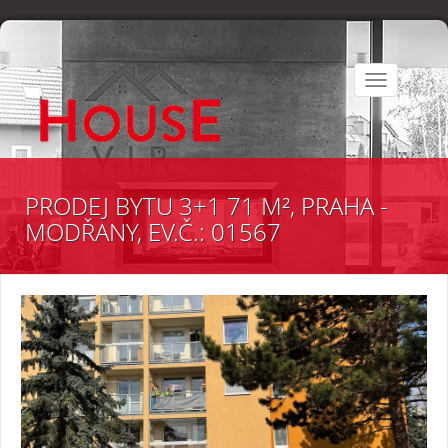
Toggle
navigation
PRODEJ BYTU 3+1 71 M², PRAHA -
MODŘANY, EV.Č.: 01567