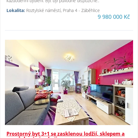
každodenní bydlení. Byt byl původně dispozičně..
Lokalita:
Roztylské náměstí, Praha 4 - Záběhlice
9 980 000 Kč
Prostorný byt 3+1 se zasklenou lodžií, sklepem a