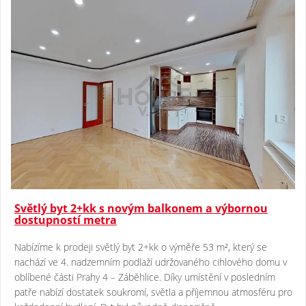
Světlý byt 2+kk s novým balkonem a výbornou
dostupností metra
Nabízíme k prodeji světlý byt 2+kk o výměře 53 m², který se
nachází ve 4. nadzemním podlaží udržovaného cihlového domu v
oblíbené části Prahy 4 – Záběhlice. Díky umístění v posledním
patře nabízí dostatek soukromí, světla a příjemnou atmosféru pro