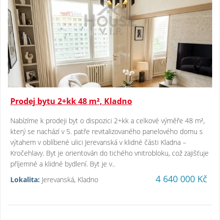
Prodej bytu 2+kk 48 m², Kladno
Nabízíme k prodeji byt o dispozici 2+kk a celkové výměře 48 m²,
který se nachází v 5. patře revitalizovaného panelového domu s
výtahem v oblíbené ulici Jerevanská v klidné části Kladna –
Kročehlavy. Byt je orientován do tichého vnitrobloku, což zajišťuje
příjemné a klidné bydlení. Byt je v..
4 640 000 Kč
Lokalita:
Jerevanská, Kladno