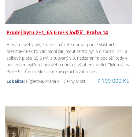
Prodej bytu 2+1, 65,6 m² s lodžií - Praha 14
Hledáte světlý byt, který si můžete upravit podle vlastních
představ? Pak by Vás mohl zaujmout tento byt o dispozici 2+1 a
celkové ploše 65,6 m², situovaný v 8. nadzemním podlaží, tedy v
posledním patře panelového domu s výtahem, v ulici Cíglerova na
Praze 9 – Černý Most. Celková plocha zahrnuje..
7 199 000 Kč
Lokalita:
Cíglerova, Praha 9 - Černý Most