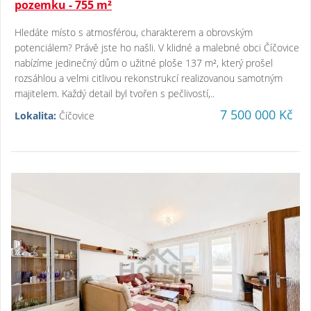
pozemku - 755 m²
Hledáte místo s atmosférou, charakterem a obrovským
potenciálem? Právě jste ho našli. V klidné a malebné obci Číčovice
nabízíme jedinečný dům o užitné ploše 137 m², který prošel
rozsáhlou a velmi citlivou rekonstrukcí realizovanou samotným
majitelem. Každý detail byl tvořen s pečlivostí,..
7 500 000 Kč
Lokalita:
Číčovice