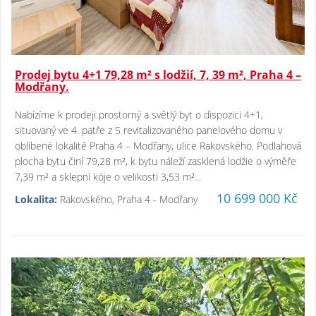
Prodej bytu 4+1 79,28 m² s lodžií, 7, 39 m², Praha 4 –
Modřany.
Nabízíme k prodeji prostorný a světlý byt o dispozici 4+1,
situovaný ve 4. patře z 5 revitalizovaného panelového domu v
oblíbené lokalitě Praha 4 – Modřany, ulice Rakovského. Podlahová
plocha bytu činí 79,28 m², k bytu náleží zasklená lodžie o výměře
7,39 m² a sklepní kóje o velikosti 3,53 m²...
10 699 000 Kč
Lokalita:
Rakovského, Praha 4 - Modřany