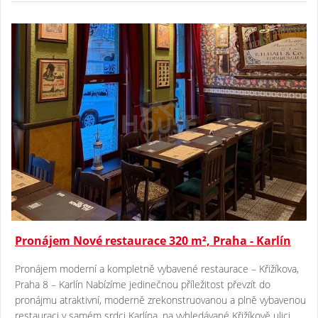
Pronájem Nové restaurace 320 m², Praha - Karlín
Pronájem moderní a kompletně vybavené restaurace – Křižíkova,
Praha 8 – Karlín Nabízíme jedinečnou příležitost převzít do
pronájmu atraktivní, moderně zrekonstruovanou a plně vybavenou
restauraci v samém srdci Karlína, na vyhledávané Křižíkově ulici.