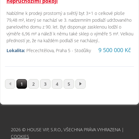
neprůchozími pokoji
Nabízíme k prodeji prostorný a světlý byt 3+1 o celkové ploše
79,48 m², který se nachází ve 3. nadzemním podlaží udržovaného
panelového domu z 90. let. Byt disponuje zasklenou lodžií o
výměře 6,96 m² a náleží k němu také sklep o výměře 5 m². Velkou
předností je, že na každém podlaží se nacházejí..
9 500 000 Kč
Lokalita:
Přecechtělova, Praha 5 - Stodůlky
1
2
3
4
5
2026 © HOUSE VIP, S.R.O., VŠECHNA PRÁVA VYHRAZENA |
COOKIES