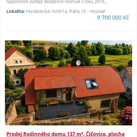
nadzemním podlaží Rezidence Hostivař z roku 2019,..
Lokalita:
Horolezecká 1639/1a, Praha 10 - Hostivař
9 700 000 Kč
Prodej Rodinného domu 137 m², Číčovice, plocha