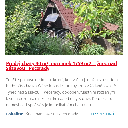
Prodej chaty 30 m², pozemek 1759 m2, Týnec nad
Sázavou - Pecerady
Toužíte po absolutním soukromí, kde vaším jediným sousedem
bude příroda? Nabízíme k prodeji útulný srub v žádané lokalitě
Týnec nad Sázavou – Pecerady, obklopený vlastním rozsáhlým
lesním pozemkem jen pár kroků od řeky Sázavy. Kouzlo této
nemovitosti spočívá v jejím unikátním charakteru...
rezervováno
Lokalita:
Týnec nad Sázavou - Pecerady