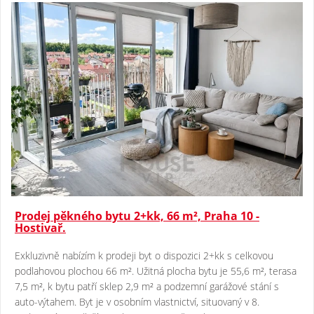
Prodej pěkného bytu 2+kk, 66 m², Praha 10 -
Hostivař.
Exkluzivně nabízím k prodeji byt o dispozici 2+kk s celkovou
podlahovou plochou 66 m². Užitná plocha bytu je 55,6 m², terasa
7,5 m², k bytu patří sklep 2,9 m² a podzemní garážové stání s
auto-výtahem. Byt je v osobním vlastnictví, situovaný v 8.