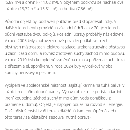
(5,89 m²) a dřevník (11,02 m²). V obytném podkroví se nachází dvě
ložnice (18,72 m² a 15,51 m²) a chodba (7,36 m²).
Původní objekt byl postaven přibližně před stopadesáti roky. V
dalších letech byla prováděna základní údržba a v 70 tých letech
půdní vestavba dvou pokojů. Poslední úpravy proběhly následovně.
V roce 2005 byly zhotoveny nové povrchy podlah ve třech
obytných místnostech, elektroinstalace, zrekonstruována přístavba
u zadní části domu a rovněž zhotoven suchý záchod mimo budovu.
V roce 2010 byla kompletně vyměněna okna a pořízena kuch. linka
s dřezem a el. sporákem. V roce 2024 byly vyvložkovány oba
komíny nerezovým plechem.
Vytápění ve společenské místnosti zajišťují kamna na tuhá paliva, v
ložnicích el. přímotopné panely. Výbava objektu je podstandardní
(není koupelna, záchod suchý mimo dům, voda donáškou z
pramene u domu). Objekt je napojen pouze na rozvod el. energie.
Další příslušenství tvoří terasa dlážděná kameny. Opěrná zeď u
této terasy se částečně sesouvá (nutná oprava).
Pozemky jsou svažité a mají celkovou rozlohu 9 164 m², která se