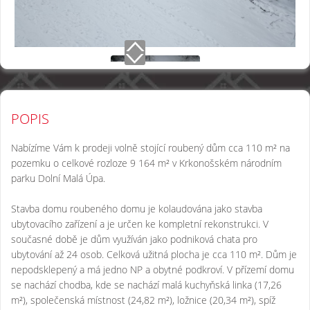
POPIS
Nabízíme Vám k prodeji volně stojící roubený dům cca 110 m² na
pozemku o celkové rozloze 9 164 m² v Krkonošském národním
parku Dolní Malá Úpa.
Stavba domu roubeného domu je kolaudována jako stavba
ubytovacího zařízení a je určen ke kompletní rekonstrukci. V
současné době je dům využíván jako podniková chata pro
ubytování až 24 osob. Celková užitná plocha je cca 110 m². Dům je
nepodsklepený a má jedno NP a obytné podkroví. V přízemí domu
se nachází chodba, kde se nachází malá kuchyňská linka (17,26
m²), společenská místnost (24,82 m²), ložnice (20,34 m²), spíž