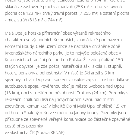
skládá ze zastavěné plochy a nádvoří (253 m² z toho zastavěná
plocha cca 123 m²), trvalý travní porost (7 255 m²) a ostatní plocha
- mez, stráň (813 m² a 744 m²).
Malá Úpa je horská příhraniční obec výrazně rekreačního
charakteru ve východních Krkonoších, známá také pod názvem
Pomezní Boudy. Celé území obce se nachází v chráněné zóně
Krkonošského národního parku. Je to nejvýše položená obec v
Krkonoších a hraniční přechod do Polska. Žije zde přibližně 150
stálých obyvatel. Je zde pošta, mateřská a zákl. škola 1. stupně,
hotely, penziony a pohostinství. V místě je Ski areál s 6 km
sjezdových tratí. Dopravní spojení v lokalitě zajišťují místní i dálkové
autobusové spoje. Pověřenou obcí je město Svoboda nad Úpou
(13 km), obcí s rozšířenou působností Trutnov (24 km). Pozemky s
rekreační chalupou leží na jihovýchodním svahu nad místní
zpevněnou komunikací v lokalitě Dolní Malá Úpa, přibližně 1,5 km
od hotelu Spálený mlýn ve směru na Janovy boudy. Pozemky jsou
přístupné ze zpevněné veřejné komunikace po částečně zpevněné
cestě přes pozemky
ve vlastnictví ČR (Správa KRNAP).