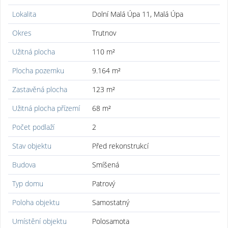
Lokalita
Dolní Malá Úpa 11, Malá Úpa
Okres
Trutnov
Užitná plocha
110 m²
Plocha pozemku
9.164 m²
Zastavěná plocha
123 m²
Užitná plocha přízemí
68 m²
Počet podlaží
2
Stav objektu
Před rekonstrukcí
Budova
Smíšená
Typ domu
Patrový
Poloha objektu
Samostatný
Umístění objektu
Polosamota