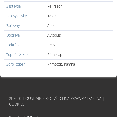
Zástavba
Rekreační
Rok výstavby
1870
Zařízený
Ano
Doprava
Autobus
Elektřina
230V
Topné těleso
Přímotop
Zdroj topení
Přímotop, Kamna
2026 © HOUSE VIP, S.R.O., VŠECHNA PRÁVA VYHRAZENA |
COOKIES