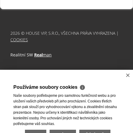
2026 © HOUSE VIP, S.R.O., VŠECHNA PRÁVA VYHRAZENA |
COOKIES
Realitní SW
Real
man
×
Používáme soubory cookies
ℹ
Naše soubory potřebujeme pro samotnou funkčnost webu a pro
uložení vašich předvoleb při jeho procházení. Cookies třetích
stran pak slouží pro vyhodnocování výkonu a zkvalitnění obsahu
prezentace. Nejsou určeny k identifikaci návštěvníka jako
konkrétní osoby. Pro uchování jiných než technických cookies
potřebujeme váš souhlas.