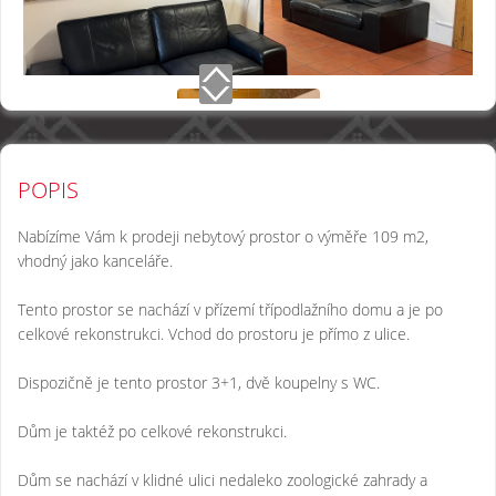
POPIS
Nabízíme Vám k prodeji nebytový prostor o výměře 109 m2,
vhodný jako kanceláře.
Tento prostor se nachází v přízemí třípodlažního domu a je po
celkové rekonstrukci. Vchod do prostoru je přímo z ulice.
Dispozičně je tento prostor 3+1, dvě koupelny s WC.
Dům je taktéž po celkové rekonstrukci.
Dům se nachází v klidné ulici nedaleko zoologické zahrady a