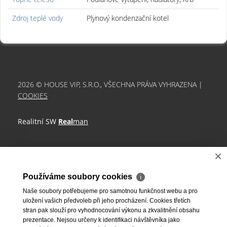
Zdroj teplé vody
Plynový kondenzační kotel
2026 © HOUSE VIP, S.R.O., VŠECHNA PRÁVA VYHRAZENA |
COOKIES
Realitní SW
Real
man
×
Používáme soubory cookies
ℹ
Naše soubory potřebujeme pro samotnou funkčnost webu a pro
uložení vašich předvoleb při jeho procházení. Cookies třetích
stran pak slouží pro vyhodnocování výkonu a zkvalitnění obsahu
prezentace. Nejsou určeny k identifikaci návštěvníka jako