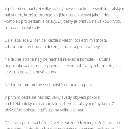
V přízemí se nachází velký krásný obývací pokoj se světlým italským
nábytkem, který je propojen s jídelnou a kuchyní jako jeden
komplex pro setkání a oslavy. Z jídelny je přístup na velkou krytou
terasu a do zahrady.
Dále jsou zde 2 ložnice, každá s vlastní toaletní místností,
vybavenou sprchou a bidetem, a toaleta pro návštěvy.
Na druhé straně haly se nachází relaxační komplex - útulná
odpočinková místnost spojená s krytým vyhřívaným bazénem, z ní
je vstup do zcela nové sauny.
Nádherné mramorové schodiště do prvního patra
V prvním patře se nachází velký světlý obývací pokoj s
architektonickým mramorovým krbem a italským nábytkem. Z
obývacího pokoje je přístup na velkou terasu.
Dále se v patře nacházejí 2 velké zařízené ložnice, každá s vlastní
koupelnou, a dobře vybavená pracovna s archivem, technické