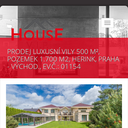
Toggle
navigation
PRODEJ LUXUSNÍ VILY 500 M²,
POZEMEK 1.700 M2, HERINK, PRAHA
- VÝCHOD., EV.Č.: 01154