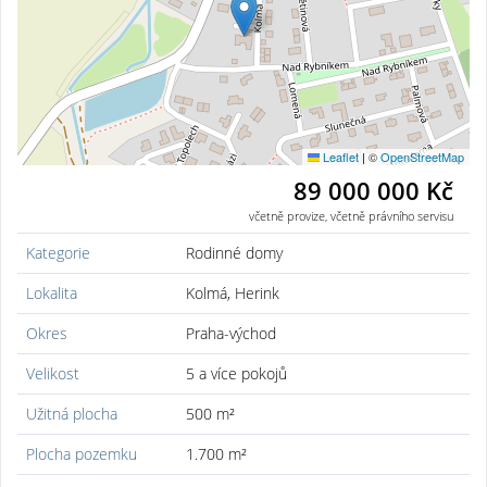
Leaflet
|
©
OpenStreetMap
89 000 000 Kč
včetně provize, včetně právního servisu
Kategorie
Rodinné domy
Lokalita
Kolmá, Herink
Okres
Praha-východ
Velikost
5 a více pokojů
Užitná plocha
500 m²
Plocha pozemku
1.700 m²