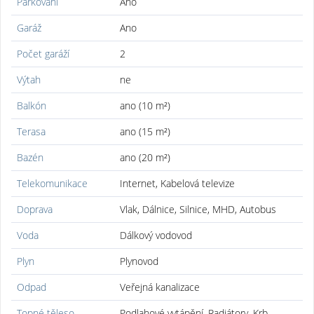
Parkování
Ano
Garáž
Ano
Počet garáží
2
Výtah
ne
Balkón
ano (10 m²)
Terasa
ano (15 m²)
Bazén
ano (20 m²)
Telekomunikace
Internet, Kabelová televize
Doprava
Vlak, Dálnice, Silnice, MHD, Autobus
Voda
Dálkový vodovod
Plyn
Plynovod
Odpad
Veřejná kanalizace
Topné těleso
Podlahové vytápění, Radiátory, Krb