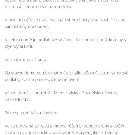
místnosti - žehlírna s úložnou skříní.
V prvním patře se navíc nachází byt pro hosty o velikosti 1+kk se
samostatným vchodem.
V celém domě je podlahové vytápění. K dispozici jsou 2 kotelny s
plynovými kotli.
Velká garáž pro 2 auta.
Na stavbu domu použity materiály z Itálie a Španělska, mramorové
podlahy, kvalitní parkety, lakované dveře.
Všude domácí spotřebiče Miele. Italský a španělský nábytek,
italské lustry.
Dům se prodává s nábytkem.
Velká upravená zahrada s mnoha růžemi, rododendrony a dalšími
rostlinami, automatické zavlažování. Velká pergola s krbem a