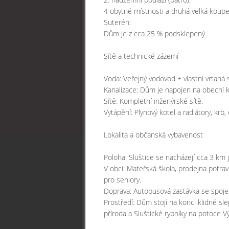
4 obytné místnosti a druhá velká koupe
Suterén:
Dům je z cca 25 % podsklepený.
Sítě a technické zázemí
Voda: Veřejný vodovod + vlastní vrtaná 
Kanalizace: Dům je napojen na obecní ka
Sítě: Kompletní inženýrské sítě.
Vytápění: Plynový kotel a radiátory, krb
Lokalita a občanská vybavenost
Poloha: Sluštice se nacházejí cca 3 km 
V obci: Mateřská škola, prodejna potrav
pro seniory.
Doprava: Autobusová zastávka se spojen
Prostředí: Dům stojí na konci klidné sle
příroda a Sluštické rybníky na potoce V