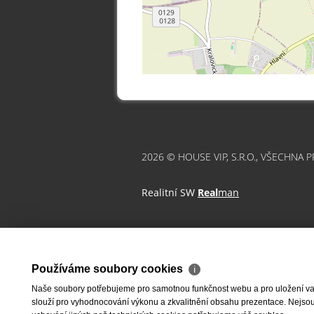
2026 © HOUSE VIP, S.R.O., VŠECHNA 
Realitní SW
Real
man
Používáme soubory cookies
ℹ
Naše soubory potřebujeme pro samotnou funkčnost webu a pro uložení vaši
slouží pro vyhodnocování výkonu a zkvalitnění obsahu prezentace. Nejsou u