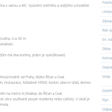
Poloh
lna s vanou a WC. Vyústění vnitřního a vnějšího schodiště.
Umíst
Zásta
Rok vý
studna, cca 30 m.
En. ná
nalizaci.
Sklep
, dům má dva komíny, jeden je vyvložkovaný.
Komun
Dopra
Voda
jihovýchodně od Prahy, blízko Říčan a Úval.
in, restaurace, fotbalové hřiště, kostel, obecní úřad, domov
Elektř
ím na metro A (Skalka), do Říčan a Úval.
pé ulice využívané pouze rezidenty nebo cyklisty. V okolí je
Plyn
ýmola.
Odpa