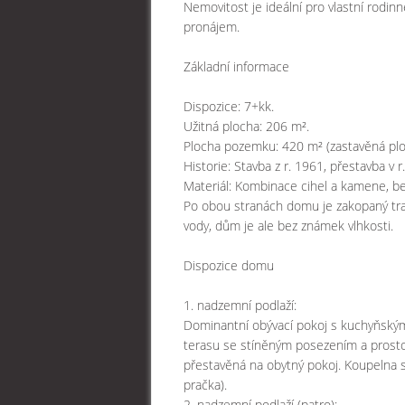
Nemovitost je ideální pro vlastní rodin
pronájem.
Základní informace
Dispozice: 7+kk.
Užitná plocha: 206 m².
Plocha pozemku: 420 m² (zastavěná plo
Historie: Stavba z r. 1961, přestavba v 
Materiál: Kombinace cihel a kamene, be
Po obou stranách domu je zakopaný tra
vody, dům je ale bez známek vlhkosti.
Dispozice domu
1. nadzemní podlaží:
Dominantní obývací pokoj s kuchyňským
terasu se stíněným posezením a prostor
přestavěná na obytný pokoj. Koupelna s
pračka).
2. nadzemní podlaží (patro):