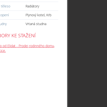
 těleso
Radiátory
topení
Plynový kotel, Krb
tudny
Vrtaná studna
ORY KE STAŽENÍ
o od Elidat - Prodej rodinného domu,
tice.