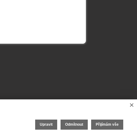
×
Upravit
Odmítnout
Přijímám vše