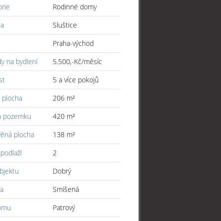
orie
Rodinné domy
ta
Sluštice
Praha-východ
y na bydlení
5.500,-Kč/měsíc
st
5 a více pokojů
 plocha
206 m²
a pozemku
420 m²
věná plocha
138 m²
podlaží
2
bjektu
Dobrý
a
Smíšená
omu
Patrový