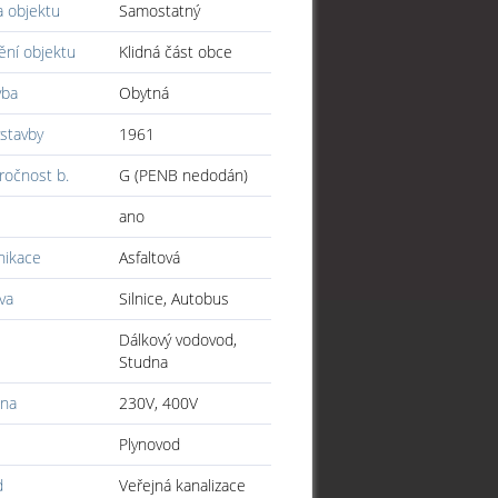
a objektu
Samostatný
ění objektu
Klidná část obce
vba
Obytná
stavby
1961
ročnost b.
G (PENB nedodán)
ano
ikace
Asfaltová
va
Silnice, Autobus
Dálkový vodovod,
Studna
ina
230V, 400V
Plynovod
d
Veřejná kanalizace