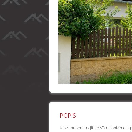
POPIS
V zastoupení majitele Vám nabízíme k pr