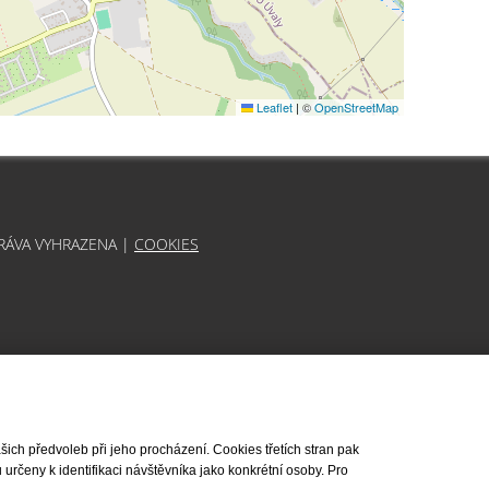
Leaflet
|
©
OpenStreetMap
PRÁVA VYHRAZENA |
COOKIES
ch předvoleb při jeho procházení. Cookies třetích stran pak
rčeny k identifikaci návštěvníka jako konkrétní osoby. Pro