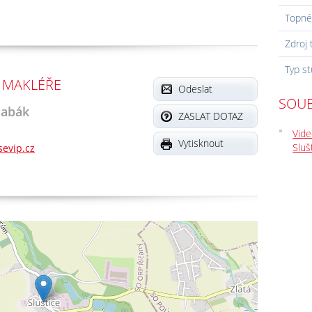
Topné
Zdroj 
Typ s
 MAKLÉŘE
Odeslat
SOUB
Babák
ZASLAT DOTAZ
Vide
Vytisknout
Sluš
evip.cz