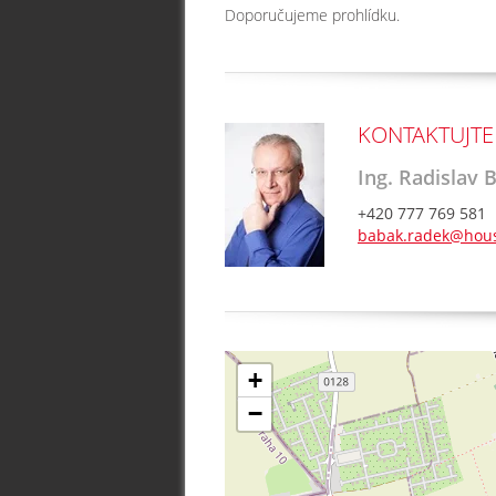
Doporučujeme prohlídku.
KONTAKTUJTE
Ing. Radislav 
+420 777 769 581
babak.radek@hous
+
−