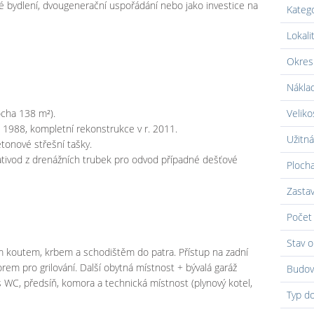
né bydlení, dvougenerační uspořádání nebo jako investice na
Kateg
Lokali
Okres
Náklad
cha 138 m²).
Veliko
r. 1988, kompletní rekonstrukce v r. 2011.
Užitná
tonové střešní tašky.
tivod z drenážních trubek pro odvod případné dešťové
Ploch
Zasta
Počet 
Stav o
 koutem, krbem a schodištěm do patra. Přístup na zadní
em pro grilování. Další obytná místnost + bývalá garáž
Budov
 WC, předsíň, komora a technická místnost (plynový kotel,
Typ d