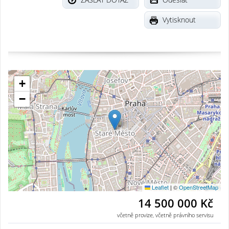
Vytisknout
+
−
Leaflet
|
©
OpenStreetMap
14 500 000 Kč
včetně provize, včetně právního servisu