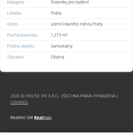
Kategorie
Pozemky pro bydlení
Lokalita
Praha
Okres
území Hlavního města Prahy
Plocha pozemku
1.273 m²
Poloha objektu
Samostatný
Zástavba
Obytná
2026 © HOUSE VIP, S.R.O., VŠECHNA PRÁVA VYHRAZENA |
COOKIES
Realitní SW
Real
man