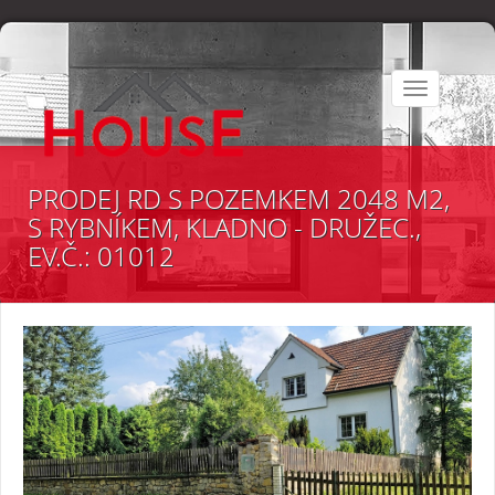
Toggle
navigation
PRODEJ RD S POZEMKEM 2048 M2,
S RYBNÍKEM, KLADNO - DRUŽEC.,
EV.Č.: 01012