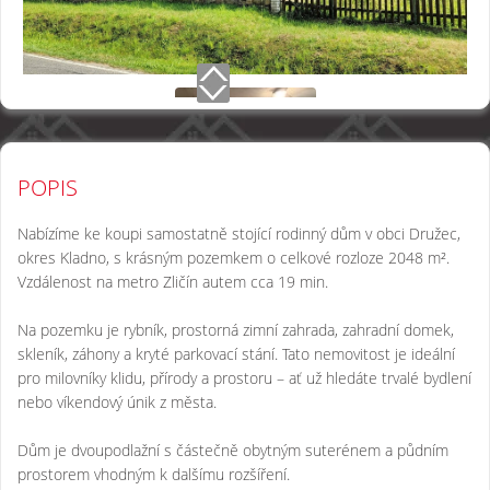
POPIS
Nabízíme ke koupi samostatně stojící rodinný dům v obci Družec,
okres Kladno, s krásným pozemkem o celkové rozloze 2048 m².
Vzdálenost na metro Zličín autem cca 19 min.
Na pozemku je rybník, prostorná zimní zahrada, zahradní domek,
skleník, záhony a kryté parkovací stání. Tato nemovitost je ideální
pro milovníky klidu, přírody a prostoru – ať už hledáte trvalé bydlení
nebo víkendový únik z města.
Dům je dvoupodlažní s částečně obytným suterénem a půdním
prostorem vhodným k dalšímu rozšíření.