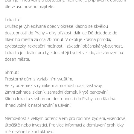
dle vkusu nového majitele.
Lokalita:
Družec je vyhledávaná obec v okrese Kladno se skvělou
dostupností do Prahy – díky blízkosti dálnice D6 dojedete do
hlavního města za cca 20 minut. V okolí je krásná příroda,
cyklostezky, rekreační možnosti i základní občanská vybavenost.
Lokalita je ideální pro ty, kdo chtějí bydlet v klidu, ale zároveň na
dosah města.
Shrnutí:
Prostorný dům s variabilním využitím.
Velký pozemek s rybníkem a možností další výstavby.
Zimní zahrada, skleník, zahradní domek, kryté parkování.
Klidná lokalita s výbornou dostupností do Prahy a do Kladna.
Ihned volné k nastěhování a užívání.
Nemovitost s velkým potenciálem pro rodinné bydlení, víkendové
útočiště nebo investici. Pro více informací a domluvení prohlídky
mě neváhejte kontaktovat.