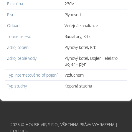
Elektřina
230V
Plyn
Plynovod
Odpad
Veřejná kanalizace
Topné těleso
Radiátory, Krb
Zdroj topení
Plynový kotel, Krb
Zdroj teplé vody
Plynový kotel, Bojler - elektro,
Bojler - plyn
Typ internetového připojení
Vzduchem
Typ studny
Kopaná studna
2026 © HOUSE VIP, S.R.O., VŠECHNA PRÁVA VYHRAZENA |
COOKIES