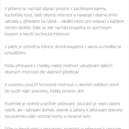
V přízemí se nachází obývací prostor s kachlovými kamny,
kuchyňský kout, další obytná místnost a navazující obytná zimní
zahrada s výhledem na rybník – ideální místo pro relaxaci v každém
ročním období. Dále se zde nachází koupelna se sprchovým
koutem a menší technická místnost.
V patře je umístěna ložnice, druhá koupelna s vanou a chodba se
schodištěm.
Půda, přístupná z chodby, nabízí možnost vybudování dalších
obytných místností dle vlastních představ.
V suterénu jsou tři technické místnosti s denním světlem, které
lze využít např. pracovnu, hobby prostor, atd.
Pozemek je rovinný a pečlivě udržovaný. Součástí je nejen vlastní
rybník, ale i zahradní domek, skleník a záhony k pěstování zeleniny.
Na pozemku dále vzrostlé stomy a okrasné keře.
Dům je ihned volný a obyvatelný, nicméně je připraven k úpravám