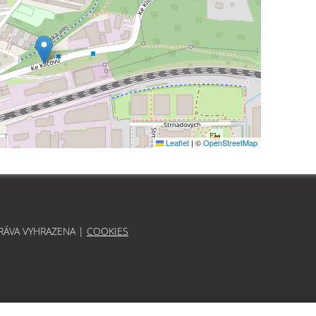
Leaflet
|
©
OpenStreetMap
PRÁVA VYHRAZENA |
COOKIES