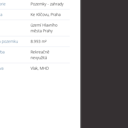
orie
Pozemky - zahrady
ta
Ke Klíčovu, Praha
území Hlavního
města Prahy
a pozemku
8.993 m²
vba
Rekreačně
nevyužitá
va
Vlak, MHD