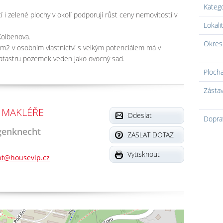
Kateg
i zelené plochy v okolí podporují růst ceny nemovitostí v
Lokali
Kolbenova.
Okres
 m2 v osobním vlastnictví s velkým potenciálem má v
atastru pozemek veden jako ovocný sad.
Ploch
Zásta
 MAKLÉŘE
Odeslat
Dopra
genknecht
ZASLAT DOTAZ
Vytisknout
t@housevip.cz