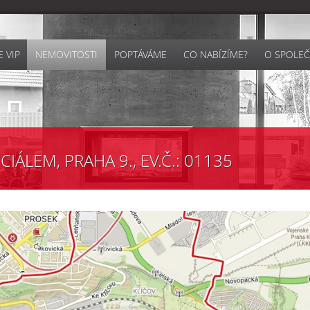
 VIP
NEMOVITOSTI
POPTÁVÁME
CO NABÍZÍME?
O SPOLEČ
ÁLEM, PRAHA 9., EV.Č.: 01135