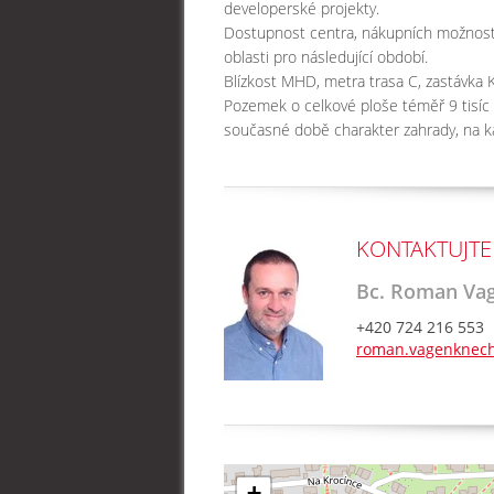
developerské projekty.
Dostupnost centra, nákupních možností 
oblasti pro následující období.
Blízkost MHD, metra trasa C, zastávka 
Pozemek o celkové ploše téměř 9 tisíc
současné době charakter zahrady, na k
KONTAKTUJTE
Bc. Roman Va
+420 724 216 553
roman.vagenknech
+