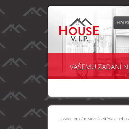
HOUSE
VAŠEMU ZADÁNÍ N
Upravte prosím zadaná kritéria a nebo