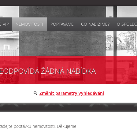
 VIP
NEMOVITOSTI
POPTÁVÁME
CO NABÍZÍME?
O SPOLEČ
EODPOVÍDÁ ŽÁDNÁ NABÍDKA
Změnit parametry vyhledávání
 zadejte poptávku nemovitosti. Děkujeme