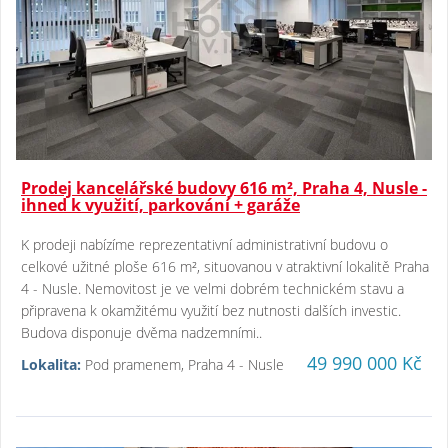
Prodej kancelářské budovy 616 m², Praha 4, Nusle -
ihned k využití, parkování + garáže
K prodeji nabízíme reprezentativní administrativní budovu o
celkové užitné ploše 616 m², situovanou v atraktivní lokalitě Praha
4 - Nusle. Nemovitost je ve velmi dobrém technickém stavu a
připravena k okamžitému využití bez nutnosti dalších investic.
Budova disponuje dvěma nadzemními..
49 990 000 Kč
Lokalita:
Pod pramenem, Praha 4 - Nusle