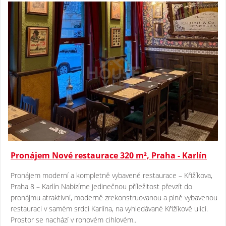
Pronájem Nové restaurace 320 m², Praha - Karlín
Pronájem moderní a kompletně vybavené restaurace – Křižíkova,
Praha 8 – Karlín Nabízíme jedinečnou příležitost převzít do
pronájmu atraktivní, moderně zrekonstruovanou a plně vybavenou
restauraci v samém srdci Karlína, na vyhledávané Křižíkově ulici.
Prostor se nachází v rohovém cihlovém..