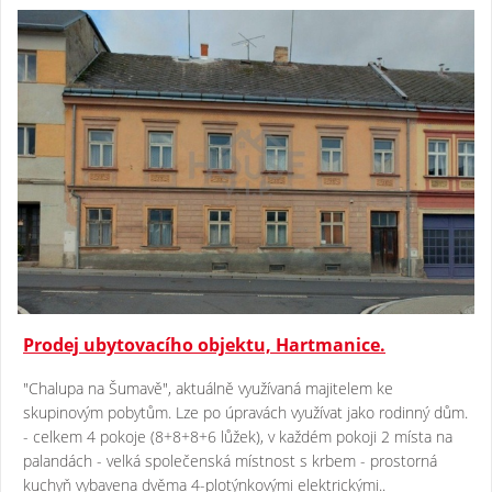
Prodej ubytovacího objektu, Hartmanice.
"Chalupa na Šumavě", aktuálně využívaná majitelem ke
skupinovým pobytům. Lze po úpravách využívat jako rodinný dům.
- celkem 4 pokoje (8+8+8+6 lůžek), v každém pokoji 2 místa na
palandách - velká společenská místnost s krbem - prostorná
kuchyň vybavena dvěma 4-plotýnkovými elektrickými..