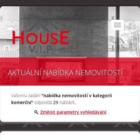
Toggle
navigation
AKTUÁLNÍ NABÍDKA NEMOVITOSTÍ
Vašemu zadání
"nabídka nemovitostí v kategorii
komerční"
odpovídá
29
nabídek.
Změnit parametry vyhledávání