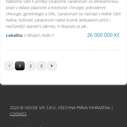
Nabízíme Vám k prodeji soukromé sanatorium se zdravotnickou
praxí v oblasti plastické a estetické chirurgie, jednodenní
chirurgie, gynekologie a ORL. Sanatorium se nachází v klidné části
Kolína. Kolínské sanatorium nabízí kromě ambulantní péče i
nejrůznější operační zákroky. K dispozici je jak..
26 000 000 Kč
Lokalita:
V Břízách, Kolín II
1
2
3
2026 © HOUSE VIP, S.R.O., VŠECHNA PRÁVA VYHRAZENA |
COOKIES