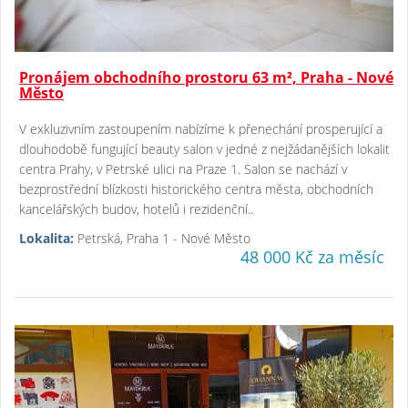
Pronájem obchodního prostoru 63 m², Praha - Nové
Město
V exkluzivním zastoupením nabízíme k přenechání prosperující a
dlouhodobě fungující beauty salon v jedné z nejžádanějších lokalit
centra Prahy, v Petrské ulici na Praze 1. Salon se nachází v
bezprostřední blízkosti historického centra města, obchodních
kancelářských budov, hotelů i rezidenční..
Lokalita:
Petrská, Praha 1 - Nové Město
48 000 Kč za měsíc