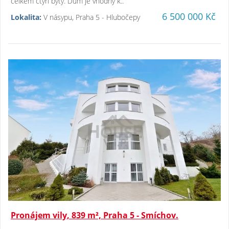
celkem čtyři byty. Dům je vhodný k..
6 500 000 Kč
Lokalita:
V násypu, Praha 5 - Hlubočepy
Pronájem vily, 839 m², Praha 5 - Smíchov.