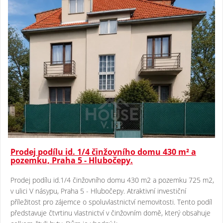
Prodej podílu id. 1/4 činžovního domu 430 m² a
pozemku, Praha 5 - Hlubočepy.
Prodej podílu id.1/4 činžovního domu 430 m2 a pozemku 725 m2,
v ulici V násypu, Praha 5 - Hlubočepy. Atraktivní investiční
příležitost pro zájemce o spoluvlastnictví nemovitosti. Tento podíl
představuje čtvrtinu vlastnictví v činžovním domě, který obsahuje