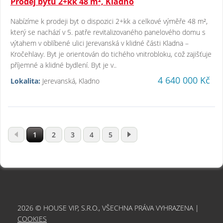
Prodej bytu 2+kk 48 m², Kladno
Nabízíme k prodeji byt o dispozici 2+kk a celkové výměře 48 m²,
který se nachází v 5. patře revitalizovaného panelového domu s
výtahem v oblíbené ulici Jerevanská v klidné části Kladna –
Kročehlavy. Byt je orientován do tichého vnitrobloku, což zajišťuje
příjemné a klidné bydlení. Byt je v..
4 640 000 Kč
Lokalita:
Jerevanská, Kladno
1
2
3
4
5
2026 © HOUSE VIP, S.R.O., VŠECHNA PRÁVA VYHRAZENA |
COOKIES