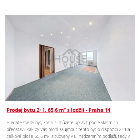
Prodej bytu 2+1, 65,6 m² s lodžií - Praha 14
Hledáte světlý byt, který si můžete upravit podle vlastních
představ? Pak by Vás mohl zaujmout tento byt o dispozici 2+1 a
celkové ploše 65,6 m², situovaný v 8. nadzemním podlaží, tedy v