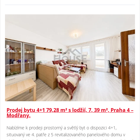
Prodej bytu 4+1 79,28 m² s lodžií, 7, 39 m², Praha 4 –
Modřany.
Nabízíme k prodeji prostorný a světlý byt o dispozici 4+1,
situovaný ve 4. patře z 5 revitalizovaného panelového domu v