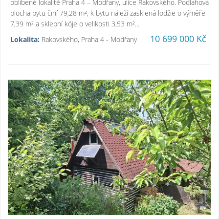
oblíbené lokalitě Praha 4 – Modřany, ulice Rakovského. Podlahová
plocha bytu činí 79,28 m², k bytu náleží zasklená lodžie o výměře
7,39 m² a sklepní kóje o velikosti 3,53 m²...
10 699 000 Kč
Lokalita:
Rakovského, Praha 4 - Modřany