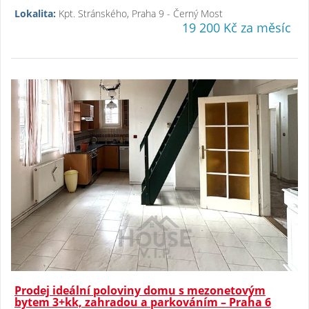
Lokalita:
Kpt. Stránského, Praha 9 - Černý Most
19 200 Kč za měsíc
Prodej ideální poloviny domu s mezonetovým
bytem 3+kk, zahradou a parkováním – Praha 6