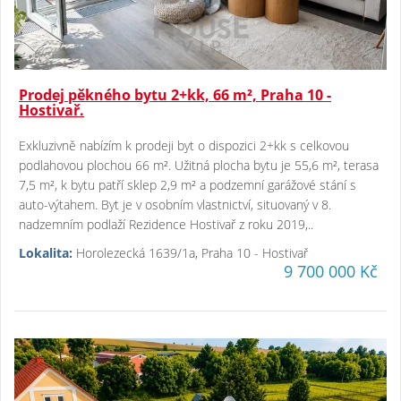
Prodej pěkného bytu 2+kk, 66 m², Praha 10 -
Hostivař.
Exkluzivně nabízím k prodeji byt o dispozici 2+kk s celkovou
podlahovou plochou 66 m². Užitná plocha bytu je 55,6 m², terasa
7,5 m², k bytu patří sklep 2,9 m² a podzemní garážové stání s
auto-výtahem. Byt je v osobním vlastnictví, situovaný v 8.
nadzemním podlaží Rezidence Hostivař z roku 2019,..
Lokalita:
Horolezecká 1639/1a, Praha 10 - Hostivař
9 700 000 Kč