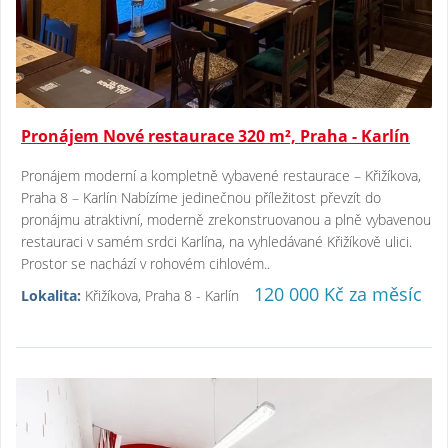
Pronájem Nové restaurace 320 m², Praha - Karlín
Pronájem moderní a kompletně vybavené restaurace – Křižíkova,
Praha 8 – Karlín Nabízíme jedinečnou příležitost převzít do
pronájmu atraktivní, moderně zrekonstruovanou a plně vybavenou
restauraci v samém srdci Karlína, na vyhledávané Křižíkově ulici.
Prostor se nachází v rohovém cihlovém..
120 000 Kč za měsíc
Lokalita:
Křižíkova, Praha 8 - Karlín