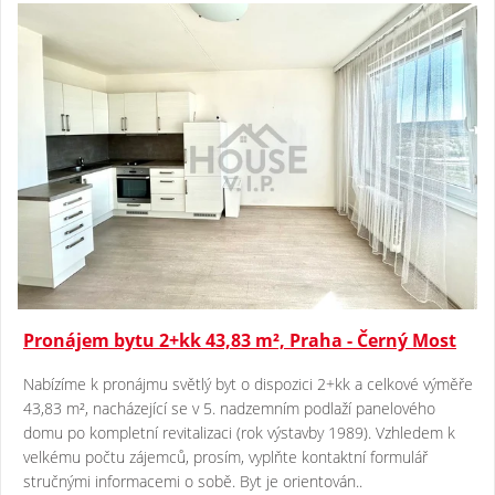
Pronájem bytu 2+kk 43,83 m², Praha - Černý Most
Nabízíme k pronájmu světlý byt o dispozici 2+kk a celkové výměře
43,83 m², nacházející se v 5. nadzemním podlaží panelového
domu po kompletní revitalizaci (rok výstavby 1989). Vzhledem k
velkému počtu zájemců, prosím, vyplňte kontaktní formulář
stručnými informacemi o sobě. Byt je orientován..