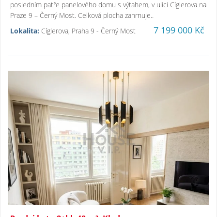
posledním patře panelového domu s výtahem, v ulici Cíglerova na
Praze 9 – Černý Most. Celková plocha zahrnuje..
7 199 000 Kč
Lokalita:
Cíglerova, Praha 9 - Černý Most