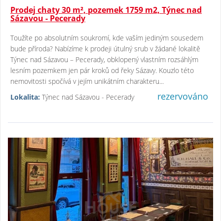
Prodej chaty 30 m², pozemek 1759 m2, Týnec nad
Sázavou - Pecerady
Toužíte po absolutním soukromí, kde vaším jediným sousedem
bude příroda? Nabízíme k prodeji útulný srub v žádané lokalitě
Týnec nad Sázavou – Pecerady, obklopený vlastním rozsáhlým
lesním pozemkem jen pár kroků od řeky Sázavy. Kouzlo této
nemovitosti spočívá v jejím unikátním charakteru...
rezervováno
Lokalita:
Týnec nad Sázavou - Pecerady