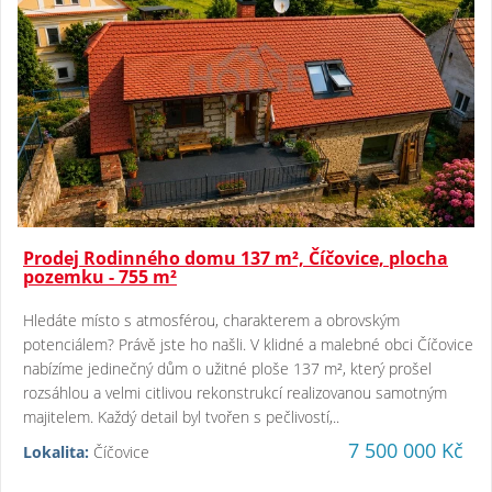
Prodej Rodinného domu 137 m², Číčovice, plocha
pozemku - 755 m²
Hledáte místo s atmosférou, charakterem a obrovským
potenciálem? Právě jste ho našli. V klidné a malebné obci Číčovice
nabízíme jedinečný dům o užitné ploše 137 m², který prošel
rozsáhlou a velmi citlivou rekonstrukcí realizovanou samotným
majitelem. Každý detail byl tvořen s pečlivostí,..
7 500 000 Kč
Lokalita:
Číčovice