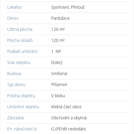
Lokalita
Sportovní, Přelouč
Okres
Pardubice
Užitná plocha
120 m²
Plocha skladů
120 m²
Podlaží umístění
1. NP
Stav objektu
Dobrý
Budova
Smíšená
Typ domu
Přízemní
Poloha objektu
V bloku
Umístění objektu
Klidná část obce
Zástavba
Obchodní a obytná
En. náročnost b.
G (PENB nedodán)