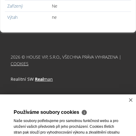
Zařízený
Ne
Výtah
ne
2026 © HOUSE VIP, S.R.O., VŠECHNA PRÁVA VYHRAZENA |
COOKIES
Realitní SW
Real
man
×
Používáme soubory cookies
ℹ
Naše soubory potřebujeme pro samotnou funkčnost webu a pro
uložení vašich předvoleb při jeho procházení. Cookies třetích
stran pak slouží pro vyhodnocování výkonu a zkvalitnění obsahu