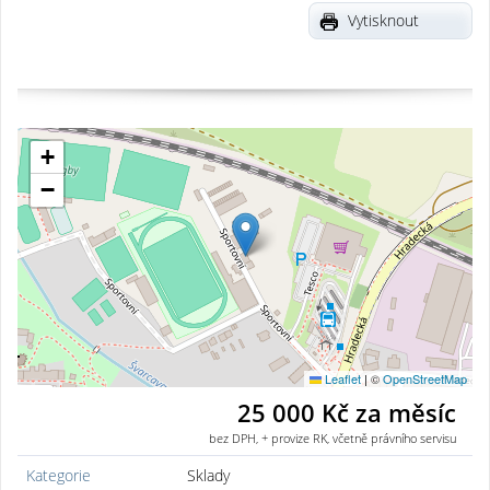
Vytisknout
+
−
Leaflet
|
©
OpenStreetMap
25 000 Kč za měsíc
bez DPH, + provize RK, včetně právního servisu
Kategorie
Sklady