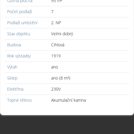
Užitná plocha
95 m²
Počet podlaží
7
Podlaží umístění
2. NP
Stav objektu
Velmi dobrý
Budova
Cihlová
Rok výstavby
1919
Výtah
ano
Sklep
ano (8 m²)
Elektřina
230V
Topné těleso
Akumulační kamna