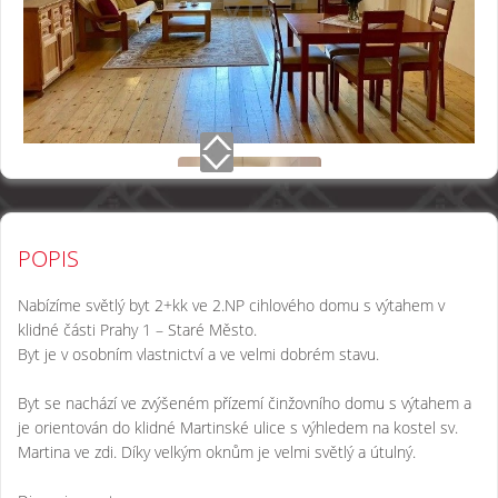
POPIS
Nabízíme světlý byt 2+kk ve 2.NP cihlového domu s výtahem v
klidné části Prahy 1 – Staré Město.
Byt je v osobním vlastnictví a ve velmi dobrém stavu.
Byt se nachází ve zvýšeném přízemí činžovního domu s výtahem a
je orientován do klidné Martinské ulice s výhledem na kostel sv.
Martina ve zdi. Díky velkým oknům je velmi světlý a útulný.