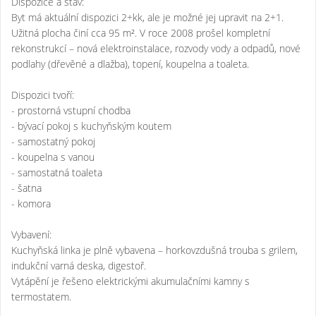
Dispozice a stav:
Byt má aktuální dispozici 2+kk, ale je možné jej upravit na 2+1.
Užitná plocha činí cca 95 m². V roce 2008 prošel kompletní
rekonstrukcí – nová elektroinstalace, rozvody vody a odpadů, nové
podlahy (dřevěné a dlažba), topení, koupelna a toaleta.
Dispozici tvoří:
- prostorná vstupní chodba
- bývací pokoj s kuchyňským koutem
- samostatný pokoj
- koupelna s vanou
- samostatná toaleta
- šatna
- komora
Vybavení:
Kuchyňská linka je plně vybavena – horkovzdušná trouba s grilem,
indukční varná deska, digestoř.
Vytápění je řešeno elektrickými akumulačními kamny s
termostatem.