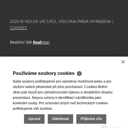
2026 © HOUSE VIP, S.R.O., VŠECHNA PRÁVA VYHRAZENA |
COOKIES
Realitní SW
Real
man
×
Používáme soubory cookies
ℹ
Naše soubory potřebujeme pro samotnou funkčnost webu a pro
uložení vašich předvoleb při jeho procházení. Cookies třetích
stran pak slouží pro vyhodnocování výkonu a zkvalitnění obsahu
prezentace. Nejsou určeny k identifikaci návštěvníka jako
konkrétní osoby. Pro uchování jiných než technických cookies
potřebujeme váš souhlas.
Upravit
Odmítnout
Přijímám vše