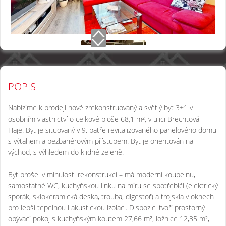
POPIS
Nabízíme k prodeji nově zrekonstruovaný a světlý byt 3+1 v
osobním vlastnictví o celkové ploše 68,1 m², v ulici Brechtová -
Haje. Byt je situovaný v 9. patře revitalizovaného panelového domu
s výtahem a bezbariérovým přístupem. Byt je orientován na
východ, s výhledem do klidné zeleně.
Byt prošel v minulosti rekonstrukcí – má moderní koupelnu,
samostatné WC, kuchyňskou linku na míru se spotřebiči (elektrický
sporák, sklokeramická deska, trouba, digestoř) a trojskla v oknech
pro lepší tepelnou i akustickou izolaci. Dispozici tvoří prostorný
obývací pokoj s kuchyňským koutem 27,66 m², ložnice 12,35 m²,