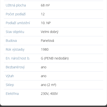
Užitná plocha
68 m²
Počet podlaží
12
Podlaží umístění
10. NP
Stav objektu
Velmi dobrý
Budova
Panelová
Rok výstavby
1980
En. náročnost b.
G (PENB nedodán)
Bezbariérový
ano
Výtah
ano
Sklep
ano (2 m²)
Elektřina
230V, 400V