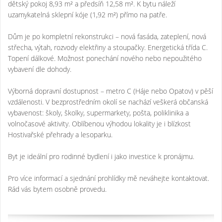
dětský pokoj 8,93 m² a předsíň 12,58 m². K bytu náleží
uzamykatelná sklepní kóje (1,92 m²) přímo na patře.
Dům je po kompletní rekonstrukci – nová fasáda, zateplení, nová
střecha, výtah, rozvody elektřiny a stoupačky. Energetická třída C.
Topení dálkové. Možnost ponechání nového nebo nepoužitého
vybavení dle dohody.
Výborná dopravní dostupnost – metro C (Háje nebo Opatov) v pěší
vzdálenosti. V bezprostředním okolí se nachází veškerá občanská
vybavenost: školy, školky, supermarkety, pošta, poliklinika a
volnočasové aktivity. Oblíbenou výhodou lokality je i blízkost
Hostivařské přehrady a lesoparku.
Byt je ideální pro rodinné bydlení i jako investice k pronájmu.
Pro více informací a sjednání prohlídky mě neváhejte kontaktovat.
Rád vás bytem osobně provedu.