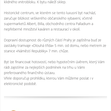
klidného vnitrobloku. K bytu náleží sklep.
Historické centrum, ve kterém se tento luxusní byt nachází,
zaručuje blízkost veškerého občanského vybavení, včetně
supermarketů Albert, Billa, obchodního centra Palladium a
nepřeberné množství kaváren a restaurací v okolí.
Dopravní dostupnost do různých částí Prahy je zajištěna buď ze
zastávky tramvaje «Dlouhá třída» 5 min. od domu, nebo metrem ze
stanice «Náměstí Republiky» 7 min. chůze.
Byt lze financovat hotovostí, nebo hypotečním úvěrem, který Vám
rádi zajistíme za nejlepších podmínek na trhu u Vámi
preferovaného finančního ústavu.
Vřele doporučuji prohlídku, kterou Vám můžeme poslat i v
elektronické podobě.