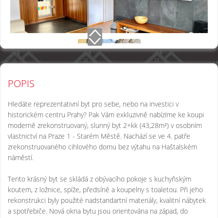
POPIS
Hledáte reprezentativní byt pro sebe, nebo na investici v
historickém centru Prahy? Pak Vám exkluzivně nabízíme ke koupi
moderně zrekonstruovaný, slunný byt 2+kk (43,28m²) v osobním
vlastnictví na Praze 1 - Starém Městě. Nachází se ve 4. patře
zrekonstruovaného cihlového domu bez výtahu na Haštalském
náměstí.
Tento krásný byt se skládá z obývacího pokoje s kuchyňským
koutem, z ložnice, spíže, předsíně a koupelny s toaletou. Při jeho
rekonstrukci byly použité nadstandartní materiály, kvalitní nábytek
a spotřebiče. Nová okna bytu jsou orientována na západ, do