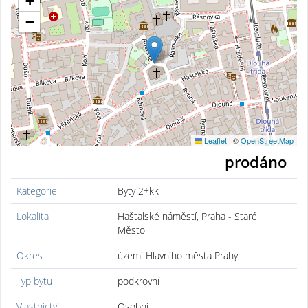
+
−
Leaflet
|
©
OpenStreetMap
prodáno
Kategorie
Byty 2+kk
Lokalita
Haštalské náměstí, Praha - Staré
Město
Okres
území Hlavního města Prahy
Typ bytu
podkrovní
Vlastnictví
Osobní