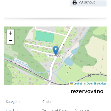
Vytisknout
+
−
Leaflet
|
©
OpenStreetMap
rezervováno
Kategorie
Chata
Lokalita
Týnec nad Sázavou - Pecerady