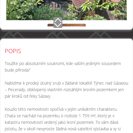
POPIS
Toužíte po absolutním soukromí, kde vaším jediným sousedem
bude příroda?
Nabízíme k prodeji útulný srub v žádané lokalitě Týnec nad Sázavou
– Pecerady, obklopený vlastním rozsáhlým lesním pozemkem jen
pár kroků od řeky Sázavy.
Kouzlo této nemovitosti spočívá v jejím unikátním charakteru.
Chata se nachází na pozemku o rozloze 1 759 m², který je v
katastru nemovitostí vedený jako lesní pozemek. To vám dává
jistotu, že v okolí nevyroste žádná nová satelitní výstavba a vy si