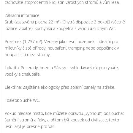
zachováte stoprocentní klid, stín vzrostlých stromů a vůni lesa.
Základní informace:
Srub (zastavěná plocha 22 m²): Chytrá dispozice 3 pokojů (včetně
ložnice v patře), kuchyňka a koupelna s vanou a suchým WC.
Pozemek (1 737 m²): Vedený jako lesní pozemek – ideální pro
milovníky čisté přírody, houbaření, tramping nebo odpočinek v
houpací síti mezi stromy.
Lokalita: Pecerady, hned u Sázavy – vyhledávaný ráj pro rybáře,
vodáky a chalupáře.
Elektřina: Zajištěna ekologicky přes solární panely na střeše.
Toaleta: Suché WC.
Pokud hledáte místo, kde můžete opravdu „vypnout“, poslouchat
šumění stromů a řeky, a přitom být kousek od civilizace, tento
lesní azyl je přesně pro vás.