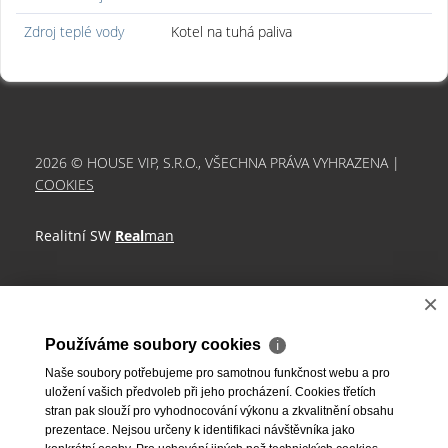
Zdroj teplé vody
Kotel na tuhá paliva
2026 © HOUSE VIP, S.R.O., VŠECHNA PRÁVA VYHRAZENA |
COOKIES
Realitní SW
Real
man
×
Používáme soubory cookies
ℹ
Naše soubory potřebujeme pro samotnou funkčnost webu a pro
uložení vašich předvoleb při jeho procházení. Cookies třetích
stran pak slouží pro vyhodnocování výkonu a zkvalitnění obsahu
prezentace. Nejsou určeny k identifikaci návštěvníka jako