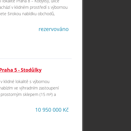
 lokalitě Praha 8 – Kobylisy, ulice
achází v klidném prostředí s výbornou
dete širokou nabídku obchodů,
rezervováno
Praha 5 - Stodůlky
v klidné lokalitě s výbornou
nabízím ve výhradním zastoupení
), prostorným sklepem (15 m²) a
10 950 000 Kč