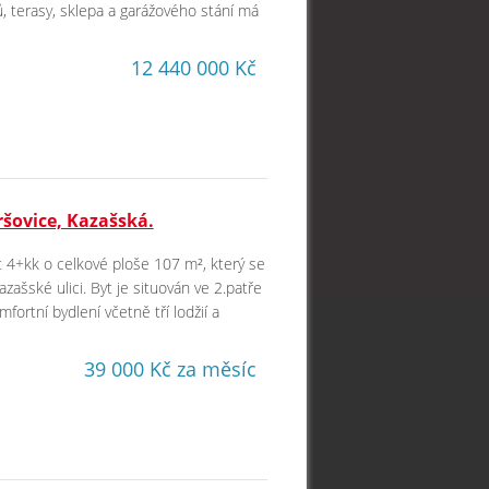
 terasy, sklepa a garážového stání má
12 440 000 Kč
ršovice, Kazašská.
 4+kk o celkové ploše 107 m², který se
azašské ulici. Byt je situován ve 2.patře
rtní bydlení včetně tří lodžií a
39 000 Kč za měsíc