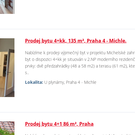
Prodej bytu 4+kk, 135 m², Praha 4 - Michle.
Nabízíme k prodeji výjimečný byt v projektu Michelské zahr
byt o dispozici 4+kk je situován v 2.NP moderního reziden
prvky: dvě předzahrádky (48 a 58 m2) a terasu (61 m2), kter
s..
Lokalita:
U plynárny, Praha 4 - Michle
Prodej bytu 4+1 86 m², Praha