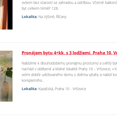
ovšem bez starostí se zahradou a údržbou. Včetně balkonů,
byt celkem téměř 128..
Lokalita:
Na Výšině, Říčany
Pronájem bytu 4+kk, s 3 lodžiemi, Praha 10, V
Nabízíme k dlouhodobému pronájmu prostorný a světlý byt
nachází v oblíbené a klidné lokalitě Prahy 10 – Vršovice, v K
velmi dobře udržovaného domu s dvěma výtahy a nabízí komfo
kompletního..
Lokalita:
Kazašská, Praha 10 - Vršovice