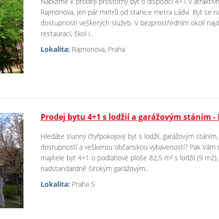
Nabízíme k prodeji prostorný byt o dispozici 4+1 v atraktivní
Rajmonova, jen pár metrů od stanice metra Ládví. Byt se n
dostupností veškerých služeb. V bezprostředním okolí naj
restaurací, škol i..
Lokalita:
Rajmonova, Praha
Prodej bytu 4+1 s lodžií a garážovým stáním - 
Hledáte slunný čtyřpokojový byt s lodžií, garážovým stáním, 
dostupností a veškerou občanskou vybaveností? Pak Vám 
majitele byt 4+1 o podlahové ploše 82,5 m² s lodžií (9 m2
nadstandardně širokým garážovým..
Lokalita:
Praha 5