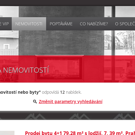
 VIP
NEMOVITOSTI
POPTÁVÁME
CO NABÍZÍME?
O SPOLEČ
A NEMOVITOSTÍ
ovitostí nebo byty"
odpovídá
12
nabídek.
Změnit parametry vyhledávání
Prodej bytu 4+1 79,28 m² s lodžií, 7, 39 m², Pr