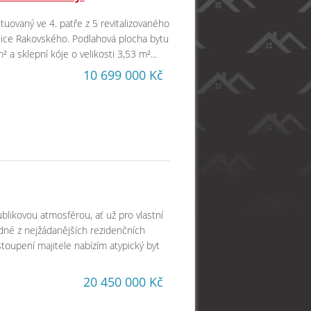
ituovaný ve 4. patře z 5 revitalizovaného
lice Rakovského. Podlahová plocha bytu
 a sklepní kóje o velikosti 3,53 m²...
10 699 000 Kč
blikovou atmosférou, ať už pro vlastní
edné z nejžádanějších rezidenčních
oupení majitele nabízím atypický byt
20 450 000 Kč