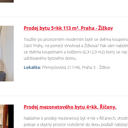
Prodej bytu 5+kk 113 m², Praha - Žižkov
Toužíte po prostorném moderním bytě se dvěma koupelnami
částí Prahy, na pomezí Vinohrad a Žižkova? Pak vám nabízí
se dvěma koupelnami a lodžiemi (6,3+2,9 m2) který se nach
udržovaného bytového domu..
Lokalita:
Přemyslovská 211/46, Praha 3 - Žižkov
Prodej mezonetového bytu 4+kk, Říčany.
Nabízíme k prodeji mezonetový byt 4+kk v Říčanech, vhodn
pokoje a obytný prostor rozložené do dvou podlaží nabízej