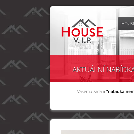
HOUSE
AKTUÁLNÍ NABÍDK
Vašemu zadání
"nabídka nem