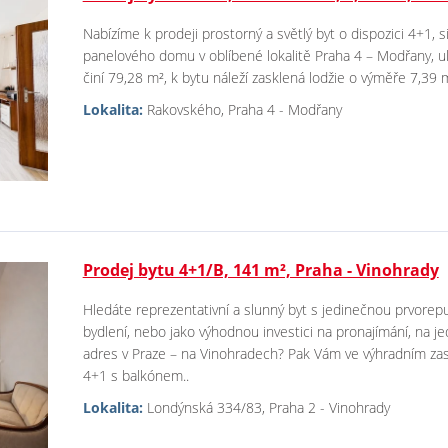
Nabízíme k prodeji prostorný a světlý byt o dispozici 4+1, s
panelového domu v oblíbené lokalitě Praha 4 – Modřany, u
činí 79,28 m², k bytu náleží zasklená lodžie o výměře 7,39 m²
Lokalita:
Rakovského, Praha 4 - Modřany
Prodej bytu 4+1/B, 141 m², Praha - Vinohrady
Hledáte reprezentativní a slunný byt s jedinečnou prvorepu
bydlení, nebo jako výhodnou investici na pronajímání, na j
adres v Praze – na Vinohradech? Pak Vám ve výhradním zast
4+1 s balkónem..
Lokalita:
Londýnská 334/83, Praha 2 - Vinohrady