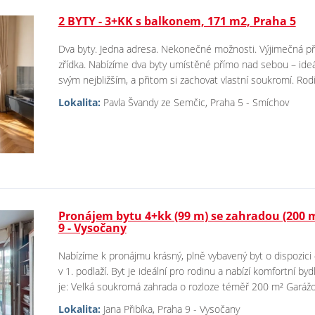
2 BYTY - 3+KK s balkonem, 171 m2, Praha 5
Dva byty. Jedna adresa. Nekonečné možnosti. Výjimečná příl
zřídka. Nabízíme dva byty umístěné přímo nad sebou – ideální
svým nejbližším, a přitom si zachovat vlastní soukromí. Rodi
Lokalita:
Pavla Švandy ze Semčic, Praha 5 - Smíchov
Pronájem bytu 4+kk (99 m) se zahradou (200 
9 - Vysočany
Nabízíme k pronájmu krásný, plně vybavený byt o dispozici 
v 1. podlaží. Byt je ideální pro rodinu a nabízí komfortní b
je: Velká soukromá zahrada o rozloze téměř 200 m² Garážov
Lokalita:
Jana Přibíka, Praha 9 - Vysočany