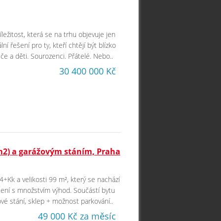
ežitost, která se na trhu objevuje jen
 řešení pro ty, kteří chtějí být blízko
če a děti. Sourozenci. Přátelé. Nebo..
30 400 000 Kč
m2) a garážovým stáním, Praha
4+Kk a velikosti 99 m², který se nachází
ydlení s množstvím výhod. Součástí bytu
é stání, sklep + možnost parkování..
49 000 Kč za měsíc