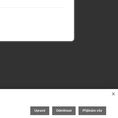
×
Upravit
Odmítnout
Přijímám vše