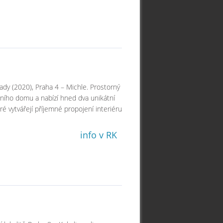
ady (2020), Praha 4 – Michle. Prostorný
čního domu a nabízí hned dva unikátní
é vytvářejí příjemné propojení interiéru
info v RK