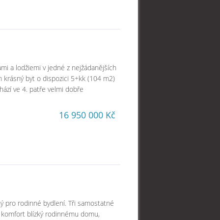
 a lodžiemi v jedné z nejžádanějších
m krásný byt o dispozici 5+kk (104 m2)
ází ve 4. patře velmi dobře
16 950 000 Kč
ý pro rodinné bydlení. Tři samostatné
í komfort blízký rodinnému domu,