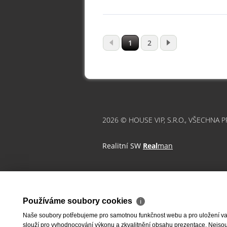
1
2
2026 © HOUSE VIP, S.R.O., VŠECHNA 
Realitní SW
Real
man
Používáme soubory cookies
ℹ
Naše soubory potřebujeme pro samotnou funkčnost webu a pro uložení vaši
slouží pro vyhodnocování výkonu a zkvalitnění obsahu prezentace. Nejsou u