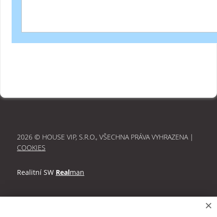
2026 © HOUSE VIP, S.R.O., VŠECHNA PRÁVA VYHRAZENA |
COOKIES
Realitní SW
Real
man
×