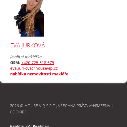
EVA JURKOVÁ
Realitní makléřka
GSM:
+420 725 518 679
eva.jurkova@housevip.cz
nabídka nemovitostí makléře
2026 © HOUSE VIP, S.R.O., VŠECHNA PRÁVA VYHRAZENA |
COOKIES
Realitní SW
Real
man