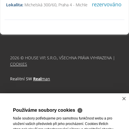
rezervováno
Lokalita:
Michelská 300/60, Praha 4 - Michle
2026 © HOUSE VIP, S.R.O., VŠECHNA PRÁVA VYHRAZENA |
COOKIES
Realitní SW
Real
man
×
Používáme soubory cookies
ℹ
Naše soubory potřebujeme pro samotnou funkčnost webu a pro
uložení vašich předvoleb při jeho procházení. Cookies třetích