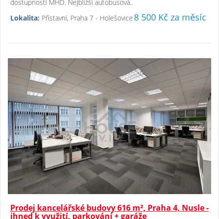
dostupností MHD. Nejbližší autobusová..
8 500 Kč za měsíc
Lokalita:
Přístavní, Praha 7 - Holešovice
Prodej kancelářské budovy 616 m², Praha 4, Nusle -
ihned k využití, parkování + garáže