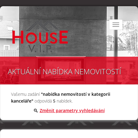
Toggle
navigation
AKTUÁLNÍ NABÍDKA NEMOVITOSTÍ
Vašemu zadání
"nabídka nemovitostí v kategorii
kanceláře"
odpovídá
5
nabídek.
Změnit parametry vyhledávání