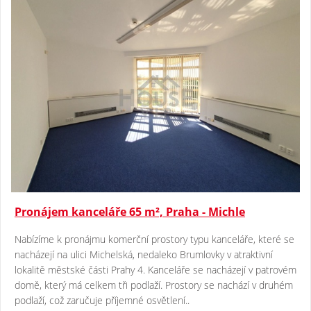
Pronájem kanceláře 65 m², Praha - Michle
Nabízíme k pronájmu komerční prostory typu kanceláře, které se
nacházejí na ulici Michelská, nedaleko Brumlovky v atraktivní
lokalitě městské části Prahy 4. Kanceláře se nacházejí v patrovém
domě, který má celkem tři podlaží. Prostory se nachází v druhém
podlaží, což zaručuje příjemné osvětlení..