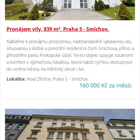
Pronájem vily, 839 m², Praha 5 - Smíchov.
Nabízíme k pronájmu prostornou, nadstandardně vybavenou vilu,
situovanou v klidné a prestižní rezidenční čtvrti Smíchova, přímo u
přírodního parku Prokopské údolí. Tento objekt spojuje soukromí
a komfort s výjimečnou lokalitou, která nabízí rychlou dostupnost
do centra města, na městský okruh i ke..
Lokalita:
Nový Zlíchov, Praha 5 - Smíchov
160 000 Kč za měsíc