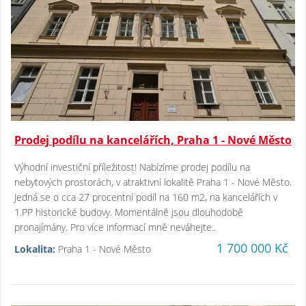
Prodej podílu na kancelářích, Praha 1 - Nové Město
Výhodní investiční příležitost! Nabízíme prodej podílu na
nebytových prostorách, v atraktivní lokalitě Praha 1 - Nové Město.
Jedná se o cca 27 procentní podíl na 160 m2, na kancelářích v
1.PP historické budovy. Momentálně jsou dlouhodobě
pronajímány. Pro více informací mně neváhejte..
1 700 000 Kč
Lokalita:
Praha 1 - Nové Město