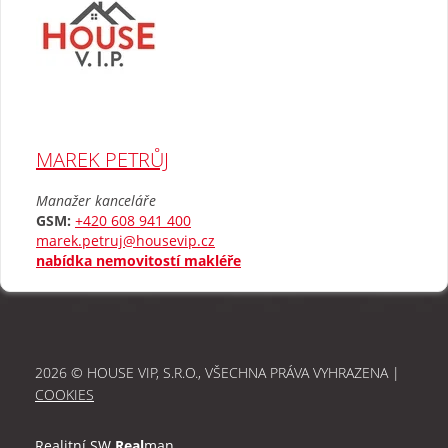
MAREK PETRŮJ
Manažer kanceláře
GSM:
+420 608 941 400
marek.petruj@housevip.cz
nabídka nemovitostí makléře
2026 © HOUSE VIP, S.R.O., VŠECHNA PRÁVA VYHRAZENA |
COOKIES
Realitní SW
Real
man