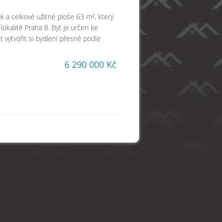
kk a celkové užitné ploše 63 m², který
okalitě Praha 8. Byt je určen ke
 vytvořit si bydlení přesně podle
6 290 000 Kč