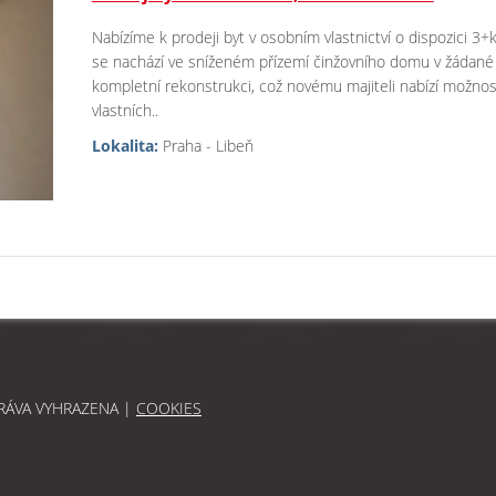
Nabízíme k prodeji byt v osobním vlastnictví o dispozici 3+
se nachází ve sníženém přízemí činžovního domu v žádané l
kompletní rekonstrukci, což novému majiteli nabízí možnost
vlastních..
Lokalita:
Praha - Libeň
PRÁVA VYHRAZENA |
COOKIES