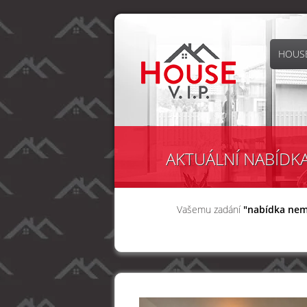
HOUSE
AKTUÁLNÍ NABÍDK
Vašemu zadání
"nabídka nem