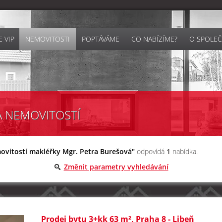
 VIP
NEMOVITOSTI
POPTÁVÁME
CO NABÍZÍME?
O SPOLEČ
A NEMOVITOSTÍ
ovitostí makléřky Mgr. Petra Burešová"
odpovídá
1
nabídka.
Změnit parametry vyhledávání
Prodej bytu 3+kk 63 m², Praha 8 - Libeň