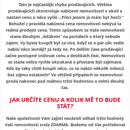
Tato je nejčastější chyba prodávajících. Většina
prodávajících zkontroluje nabízené nemovitosti v okolí a
nastaví cenu o něco vyšší. „Přeci jenom já mám byt hezčí.“
Bohužel z pravidla nabízená cena nemovitosti nebývá ta
reálná prodejní cena. Tímto způsobem se Vaše nemovitosti
stane dlouhým „ležákem“ na portálech o který nebude
zájem. Vy byste koupili byt za více, když se o pár ulic vedle
nabízí něco levněji? Já tedy ne. Po delším čase prodávající
začne postupně snižovat cenu a desítkách tisíc. Nemovitost
se stane velice rychle okoukaná a přestane být zajímavá.
Kdo by taky chtěl koupit něco, co se nabízí několik měsíců
bez zájmu ostatních? Ve většině případech se nemovitost
prodá nakonec pod reálnou tržní hodnotou a velmi dlouhý
čas.
JAK URČÍTE CENU A KOLIK MĚ TO BUDE
STÁT?
Naše společnosti Vám zajistí nezávislí odhad tržní hodnoty
Vaší nemovitosti zcela ZDARMA. Budeme od Vás potřebovat