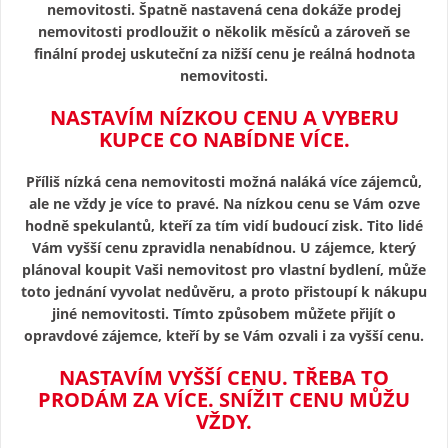
nemovitosti. Špatně nastavená cena dokáže prodej
nemovitosti prodloužit o několik měsíců a zároveň se
finální prodej uskuteční za nižší cenu je reálná hodnota
nemovitosti.
NASTAVÍM NÍZKOU CENU A VYBERU
KUPCE CO NABÍDNE VÍCE.
Příliš nízká cena nemovitosti možná naláká více zájemců,
ale ne vždy je více to pravé. Na nízkou cenu se Vám ozve
hodně spekulantů, kteří za tím vidí budoucí zisk. Tito lidé
Vám vyšší cenu zpravidla nenabídnou. U zájemce, který
plánoval koupit Vaši nemovitost pro vlastní bydlení, může
toto jednání vyvolat nedůvěru, a proto přistoupí k nákupu
jiné nemovitosti. Tímto způsobem můžete přijít o
opravdové zájemce, kteří by se Vám ozvali i za vyšší cenu.
NASTAVÍM VYŠŠÍ CENU. TŘEBA TO
PRODÁM ZA VÍCE. SNÍŽIT CENU MŮŽU
VŽDY.