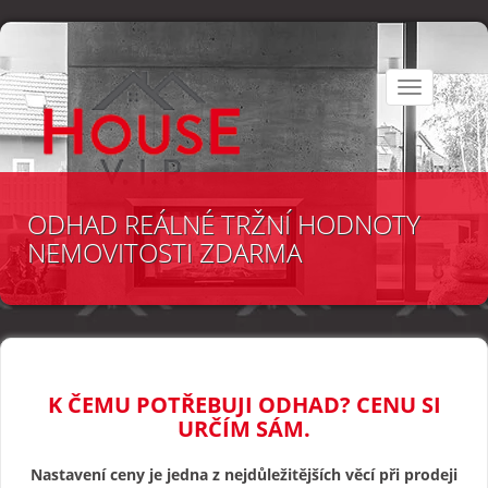
Toggle
navigation
ODHAD REÁLNÉ TRŽNÍ HODNOTY
NEMOVITOSTI ZDARMA
K ČEMU POTŘEBUJI ODHAD? CENU SI
URČÍM SÁM.
Nastavení ceny je jedna z nejdůležitějších věcí při prodeji