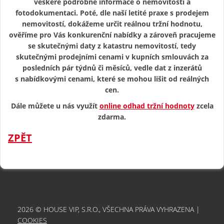
veškeré podrobné informace o nemovitosti a
fotodokumentaci. Poté, dle naší letité praxe s prodejem
nemovitostí, dokážeme určit reálnou tržní hodnotu,
ověříme pro Vás konkurenční nabídky a zároveň pracujeme
se skutečnými daty z katastru nemovitostí, tedy
skutečnými prodejními cenami v kupních smlouvách za
posledních pár týdnů či měsíců, vedle dat z inzerátů
s nabídkovými cenami, které se mohou lišit od reálných
cen.
Dále můžete u nás využít
online odhad tržní hodnoty
zcela
zdarma.
ZPĚT
2026 © HOUSE VIP, S.R.O., VŠECHNA PRÁVA VYHRAZENA |
COOKIES