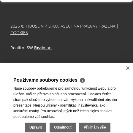
2026 © HOUSE VIP, S.R.O., VŠECHNA PRÁVA VYHRAZENA |
COOKIES
Realitní SW
Real
man
×
Používáme soubory cookies
ℹ
Naše soubory potřebujeme pro samotnou funkčnost webu a pro
uložení vašich předvoleb při jeho procházení. Cookies třetích
stran pak slouží pro vyhodnocování výkonu a zkvalitnění obsahu
prezentace. Nejsou určeny k identifikaci návštěvníka jako
konkrétní osoby. Pro uchování jiných než technických cookies
potřebujeme váš souhlas.
Upravit
Odmítnout
Přijímám vše