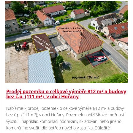
Prodej pozemku o celkové výměře 812 m² a budovy
bez č.p. (111 m²), v obci Hořany
Nabízíme k prodeji pozemek o celkové výměře 812 m² a budovy
bez č.p. (111 m²), v obci Hořany. Pozemek nabízí široké možnosti
využití – například kombinaci podnikání, skladování nebo jiného
komerčního využití dle potřeb nového vlastníka. Důležité