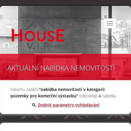
Toggle
navigation
AKTUÁLNÍ NABÍDKA NEMOVITOSTÍ
Vašemu zadání
"nabídka nemovitostí v kategorii
pozemky pro komerční výstavbu"
odpovídají
4
nabídky.
Změnit parametry vyhledávání