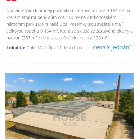
Nabízíme Vám k prodeji pozemku o celkové rozloze 9 164 m² na
kterém stojí roubený dům cca 110 m² na v Krkonošském
národním parku Dolní Malá Úpa. Pozemky jsou svažité a mají
celkovou rozlohu 9 164 m², která se skládá ze zastavěné plochy a
nádvoří (253 m² z toho zastavěná plocha cca 123 m²),..
cena k jednání
Lokalita:
Dolní Malá Úpa 11, Malá Úpa