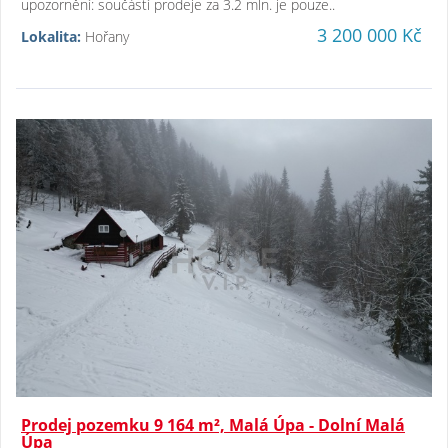
upozornění: součástí prodeje za 3.2 mln. je pouze..
3 200 000 Kč
Lokalita:
Hořany
Prodej pozemku 9 164 m², Malá Úpa - Dolní Malá
Úpa