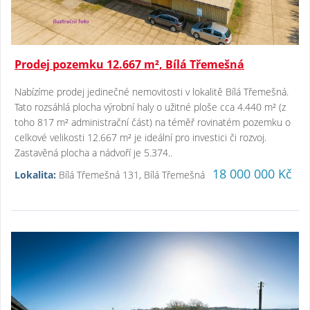
Prodej pozemku 12.667 m², Bílá Třemešná
Nabízíme prodej jedinečné nemovitosti v lokalitě Bílá Třemešná.
Tato rozsáhlá plocha výrobní haly o užitné ploše cca 4.440 m² (z
toho 817 m² administrační část) na téměř rovinatém pozemku o
celkové velikosti 12.667 m² je ideální pro investici či rozvoj.
Zastavěná plocha a nádvoří je 5.374..
18 000 000 Kč
Lokalita:
Bílá Třemešná 131, Bílá Třemešná