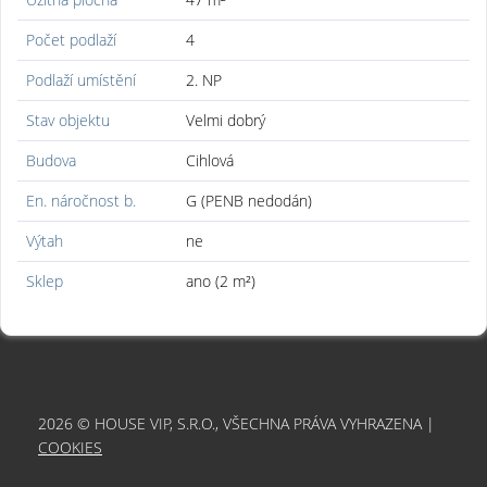
Počet podlaží
4
Podlaží umístění
2. NP
Stav objektu
Velmi dobrý
Budova
Cihlová
En. náročnost b.
G (PENB nedodán)
Výtah
ne
Sklep
ano (2 m²)
2026 © HOUSE VIP, S.R.O., VŠECHNA PRÁVA VYHRAZENA |
COOKIES