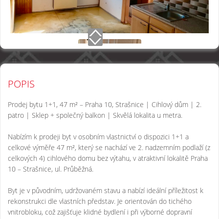
POPIS
Prodej bytu 1+1, 47 m² – Praha 10, Strašnice | Cihlový dům | 2.
patro | Sklep + společný balkon | Skvělá lokalita u metra.
Nabízím k prodeji byt v osobním vlastnictví o dispozici 1+1 a
celkové výměře 47 m², který se nachází ve 2. nadzemním podlaží (z
celkových 4) cihlového domu bez výtahu, v atraktivní lokalitě Praha
10 – Strašnice, ul. Průběžná.
Byt je v původním, udržovaném stavu a nabízí ideální příležitost k
rekonstrukci dle vlastních představ. Je orientován do tichého
vnitrobloku, což zajišťuje klidné bydlení i při výborné dopravní