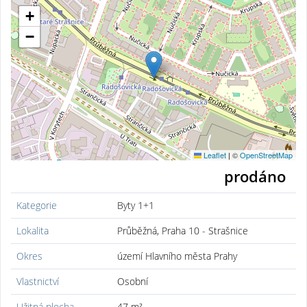
+
−
Leaflet
|
©
OpenStreetMap
prodáno
Kategorie
Byty 1+1
Lokalita
Průběžná, Praha 10 - Strašnice
Okres
území Hlavního města Prahy
Vlastnictví
Osobní
Užitná plocha
47 m²