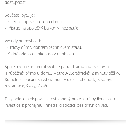
dostupnosti.
Součástí bytu je:
- Sklepní kóje v suterénu domu.
- Přístup na společný balkon v mezipatře.
Výhody nemovitosti:
- Cihlový dům v dobrém technickém stavu.
- Klidná orientace oken do vnitrobloku.
Společný balkon pro obyvatele patra. Tramvajová zastávka
„Průběžná“ přímo u domu. Metro A „Strašnická“ 2 minuty pěšky.
Kompletní občanská vybavenost v okolí – obchody, kavárny,
restaurace, školy, lékaři.
Díky poloze a dispozici je byt vhodný pro vlastní bydlení i jako
investice k pronájmu. Ihned k dispozici, bez právních vad.