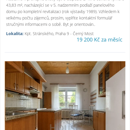
43,83 m², nacházející se v 5. nadzemním podlaží panelového
domu po kompletní revitalizaci (rok výstavby 1989). Vzhledem k
velkému počtu zájemců, prosím, vyplňte kontaktní formulář
stručnými informacemi o sobě. Byt je orientován..
Lokalita:
Kpt. Stránského, Praha 9 - Černý Most
19 200 Kč za měsíc