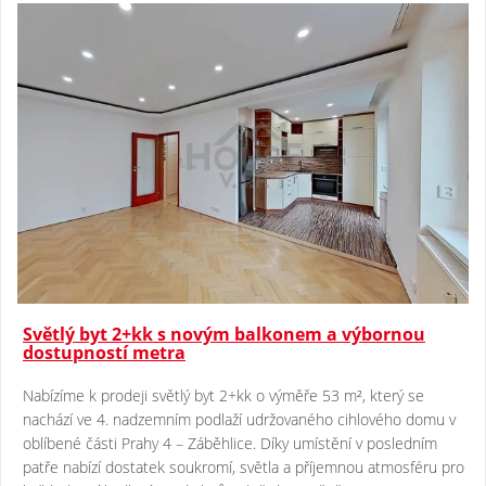
Světlý byt 2+kk s novým balkonem a výbornou
dostupností metra
Nabízíme k prodeji světlý byt 2+kk o výměře 53 m², který se
nachází ve 4. nadzemním podlaží udržovaného cihlového domu v
oblíbené části Prahy 4 – Záběhlice. Díky umístění v posledním
patře nabízí dostatek soukromí, světla a příjemnou atmosféru pro