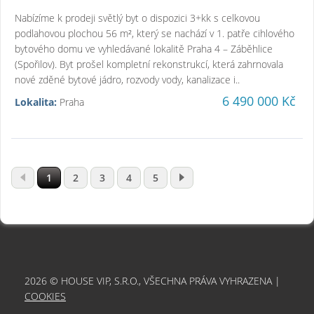
Nabízíme k prodeji světlý byt o dispozici 3+kk s celkovou
podlahovou plochou 56 m², který se nachází v 1. patře cihlového
bytového domu ve vyhledávané lokalitě Praha 4 – Záběhlice
(Spořilov). Byt prošel kompletní rekonstrukcí, která zahrnovala
nové zděné bytové jádro, rozvody vody, kanalizace i..
6 490 000 Kč
Lokalita:
Praha
1
2
3
4
5
2026 © HOUSE VIP, S.R.O., VŠECHNA PRÁVA VYHRAZENA |
COOKIES