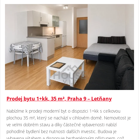
Prodej bytu 1+kk, 35 m², Praha 9 – Letňany
Nabízíme k prodeji moderní byt o dispozici 1+kk s celkovou
plochou 35 m², který se nachází v cihlovém domě. Nemovitost je
ve velmi dobrém stavu a díky částečné vybavenosti nabízí
pohodlné bydlení bez nutnosti dalších investic. Budova je
vybavena výtahem a disponuje bezbariérovým přístupem, což..