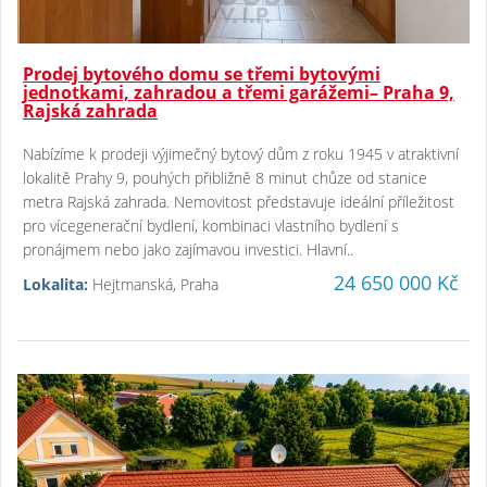
Prodej bytového domu se třemi bytovými
jednotkami, zahradou a třemi garážemi– Praha 9,
Rajská zahrada
Nabízíme k prodeji výjimečný bytový dům z roku 1945 v atraktivní
lokalitě Prahy 9, pouhých přibližně 8 minut chůze od stanice
metra Rajská zahrada. Nemovitost představuje ideální příležitost
pro vícegenerační bydlení, kombinaci vlastního bydlení s
pronájmem nebo jako zajímavou investici. Hlavní..
24 650 000 Kč
Lokalita:
Hejtmanská, Praha