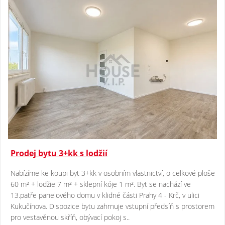
Prodej bytu 3+kk s lodžií
Nabízíme ke koupi byt 3+kk v osobním vlastnictví, o celkové ploše
60 m² + lodžie 7 m² + sklepní kóje 1 m². Byt se nachází ve
13.patře panelového domu v klidné části Prahy 4 - Krč, v ulici
Kukučínova. Dispozice bytu zahrnuje vstupní předsíň s prostorem
pro vestavěnou skříň, obývací pokoj s..