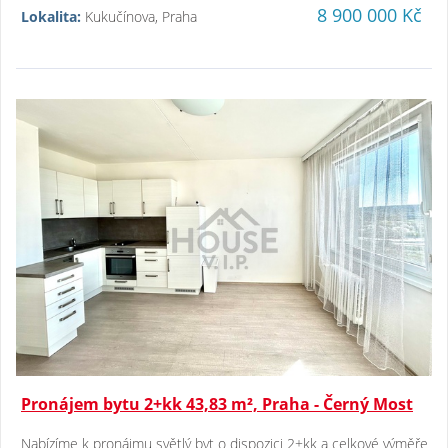
8 900 000 Kč
Lokalita:
Kukučínova, Praha
Pronájem bytu 2+kk 43,83 m², Praha - Černý Most
Nabízíme k pronájmu světlý byt o dispozici 2+kk a celkové výměře