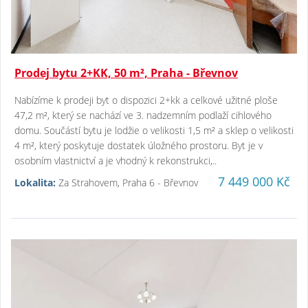
Prodej bytu 2+KK, 50 m², Praha - Břevnov
Nabízíme k prodeji byt o dispozici 2+kk a celkové užitné ploše
47,2 m², který se nachází ve 3. nadzemním podlaží cihlového
domu. Součástí bytu je lodžie o velikosti 1,5 m² a sklep o velikosti
4 m², který poskytuje dostatek úložného prostoru. Byt je v
osobním vlastnictví a je vhodný k rekonstrukci,..
7 449 000 Kč
Lokalita:
Za Strahovem, Praha 6 - Břevnov