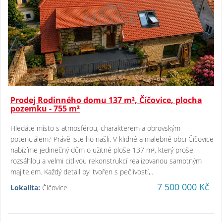
Prodej Rodinného domu 137 m², Číčovice, plocha
pozemku - 755 m²
Hledáte místo s atmosférou, charakterem a obrovským
potenciálem? Právě jste ho našli. V klidné a malebné obci Číčovice
nabízíme jedinečný dům o užitné ploše 137 m², který prošel
rozsáhlou a velmi citlivou rekonstrukcí realizovanou samotným
majitelem. Každý detail byl tvořen s pečlivostí,..
7 500 000 Kč
Lokalita:
Číčovice