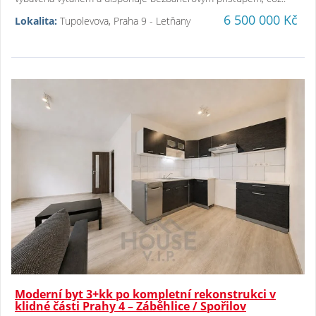
6 500 000 Kč
Lokalita:
Tupolevova, Praha 9 - Letňany
Moderní byt 3+kk po kompletní rekonstrukci v
klidné části Prahy 4 – Záběhlice / Spořilov