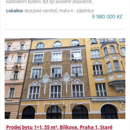
každodenní bydlení. Byt byl původně dispozičně..
Lokalita:
Roztylské náměstí, Praha 4 - Záběhlice
9 980 000 Kč
Prodej bytu 1+1, 55 m², Bílkova, Praha 1, Staré