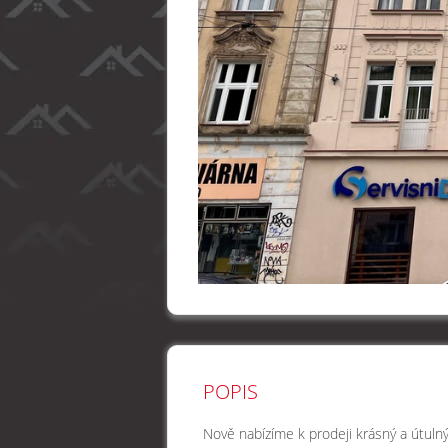
POPIS
Nově nabízíme k prodeji krásný a útuln