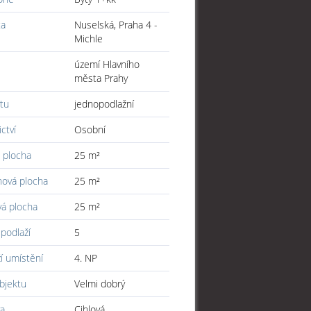
ta
Nuselská, Praha 4 -
Michle
území Hlavního
města Prahy
tu
jednopodlažní
ictví
Osobní
 plocha
25 m²
hová plocha
25 m²
vá plocha
25 m²
podlaží
5
í umístění
4. NP
bjektu
Velmi dobrý
a
Cihlová