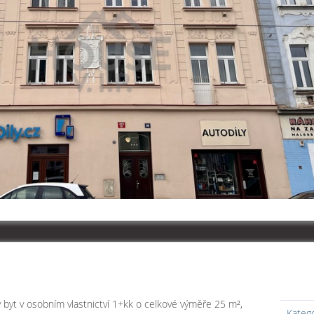
ý byt v osobním vlastnictví 1+kk o celkové výměře 25 m²,
Kateg