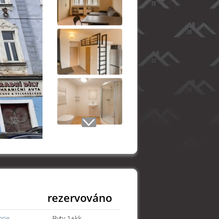
rezervováno
orie
Byty 1+kk