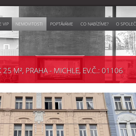
 VIP
NEMOVITOSTI
POPTÁVÁME
CO NABÍZÍME?
O SPOLEČ
25 M², PRAHA - MICHLE, EV.Č.: 01106