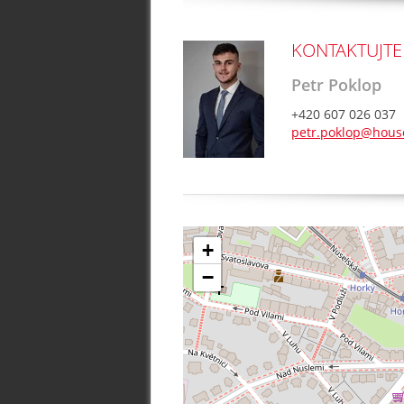
KONTAKTUJTE
Petr Poklop
+420 607 026 037
petr.poklop@house
+
−