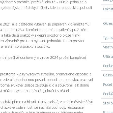
výtahem v prestižní pražské lokalitě – Nusle. Jedná se o
nejžádanějších městských čtvrtí, kde se snoubí klid, pohodlí
Lokali
Okres
ce 2021 a je částečně vybaven. Je připraven k okamžitému
i a ihned si užívat komfort moderního bydlení v pražském
 a také další praktický sklepní prostor o ploše 1 m²,
Typ by
en výhradně pro tuto bytovou jednotku. Tento prostor
m a místem pro pračku a sušičku.
Vlastn
Užitná
antní, pečlivě udržovaný a v roce 2024 prošel kompletní
Podla
 prostorně – díky vysokým stropům, promyšlené dispozici a
Celko
te zde plnohodnotnou postel, pohodlnou pohovku, pracovní
Počet 
. Výborná zvuková izolace zajišťuje klid a soukromí, a k domu
si můžete vychutnat kávu či grilování s přáteli.
Podlaž
nachází přímo na hlavní ulici Nuselská, v srdci městské části
Stav o
docházkové vzdálenosti se nachází obchody, restaurace,
Budov
 i několik parků. Milovníci přírody ocení blízkost parku