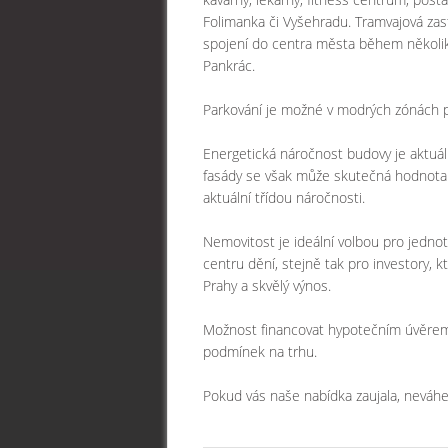
Folimanka či Vyšehradu. Tramvajová zas
spojení do centra města během několika
Pankrác.
Parkování je možné v modrých zónách př
Energetická náročnost budovy je aktuá
fasády se však může skutečná hodnota li
aktuální třídou náročnosti.
Nemovitost je ideální volbou pro jednot
centru dění, stejně tak pro investory, 
Prahy a skvělý výnos.
Možnost financovat hypotečním úvěrem, 
podmínek na trhu.
Pokud vás naše nabídka zaujala, neváhe