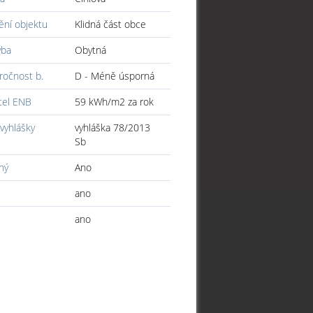
ění objektu
Klidná část obce
vba
Obytná
ročnost b.
D - Méně úsporná
tel ENB
59 kWh/m2 za rok
vyhlášky
vyhláška 78/2013
Sb
ný
Ano
ano
ano