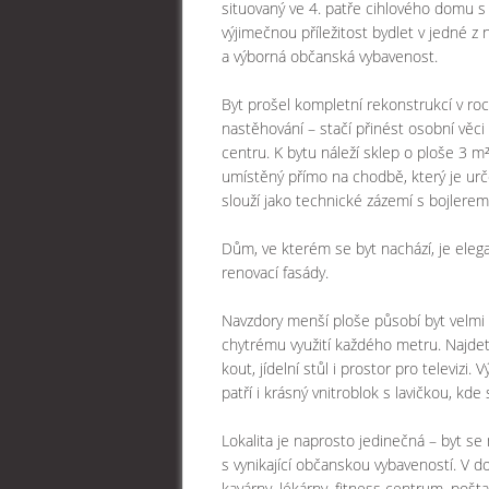
situovaný ve 4. patře cihlového domu s 
výjimečnou příležitost bydlet v jedné z 
a výborná občanská vybavenost.
Byt prošel kompletní rekonstrukcí v ro
nastěhování – stačí přinést osobní věc
centru. K bytu náleží sklep o ploše 3 m²
umístěný přímo na chodbě, který je urč
slouží jako technické zázemí s bojlere
Dům, ve kterém se byt nachází, je eleg
renovací fasády.
Navzdory menší ploše působí byt velmi
chytrému využití každého metru. Najde
kout, jídelní stůl i prostor pro televizi
patří i krásný vnitroblok s lavičkou, kde 
Lokalita je naprosto jedinečná – byt se 
s vynikající občanskou vybaveností. V 
kavárny, lékárny, fitness centrum, pošta