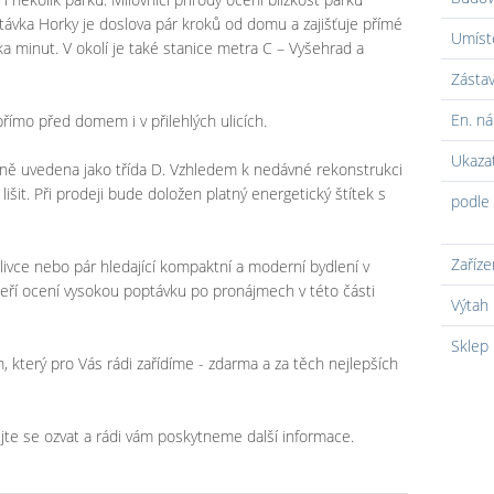
távka Horky je doslova pár kroků od domu a zajišťuje přímé
Umíst
 minut. V okolí je také stanice metra C – Vyšehrad a
Zásta
En. ná
ímo před domem i v přilehlých ulicích.
Ukaza
lně uvedena jako třída D. Vzhledem k nedávné rekonstrukci
šit. Při prodeji bude doložen platný energetický štítek s
podle 
Zaříze
livce nebo pár hledající kompaktní a moderní bydlení v
kteří ocení vysokou poptávku po pronájmech v této části
Výtah
Sklep
který pro Vás rádi zařídíme - zdarma a za těch nejlepších
jte se ozvat a rádi vám poskytneme další informace.