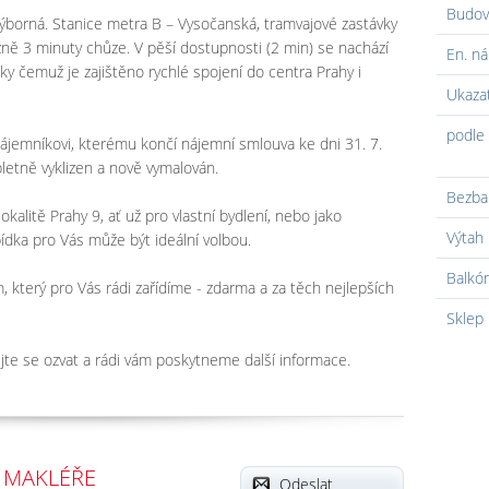
Budov
ýborná. Stanice metra B – Vysočanská, tramvajové zastávky
žně 3 minuty chůze. V pěší dostupnosti (2 min) se nachází
En. ná
ky čemuž je zajištěno rychlé spojení do centra Prahy i
Ukaza
podle 
nájemníkovi, kterému končí nájemní smlouva ke dni 31. 7.
letně vyklizen a nově vymalován.
Bezba
okalitě Prahy 9, ať už pro vlastní bydlení, nebo jako
Výtah
abídka pro Vás může být ideální volbou.
Balkó
který pro Vás rádi zařídíme - zdarma a za těch nejlepších
Sklep
jte se ozvat a rádi vám poskytneme další informace.
 MAKLÉŘE
Odeslat