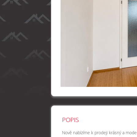
POPIS
Nově nabízíme k prodeji krásný a modern