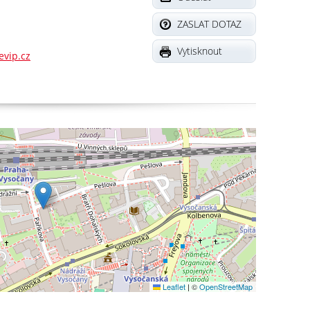
ZASLAT DOTAZ
Vytisknout
vip.cz
Leaflet
|
©
OpenStreetMap