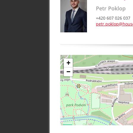
Petr Poklop
+420 607 026 037
petr.poklop@house
+
−