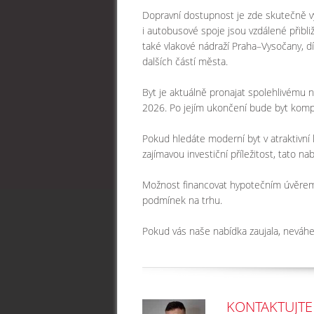
Dopravní dostupnost je zde skutečně v
i autobusové spoje jsou vzdálené přibli
také vlakové nádraží Praha–Vysočany, dí
dalších částí města.
Byt je aktuálně pronajat spolehlivému 
2026. Po jejím ukončení bude byt komp
Pokud hledáte moderní byt v atraktivní l
zajímavou investiční příležitost, tato n
Možnost financovat hypotečním úvěrem, 
podmínek na trhu.
Pokud vás naše nabídka zaujala, neváhe
KONTAKTUJTE