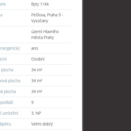
orie
Byty 1+kk
ta
Pešlova, Praha 9 -
Vysočany
území Hlavního
města Prahy
energetický
ano
ictví
Osobní
 plocha
34 m²
hová plocha
34 m²
vá plocha
34 m²
podlaží
9
í umístění
3. NP
bjektu
Velmi dobrý