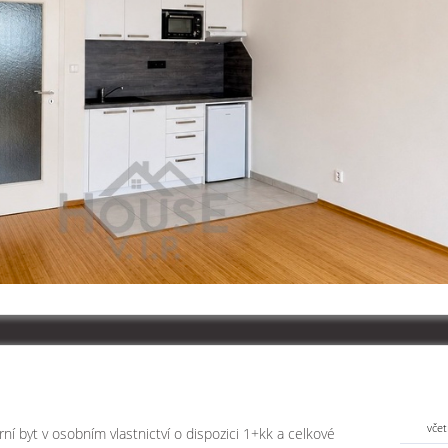
včet
í byt v osobním vlastnictví o dispozici 1+kk a celkové