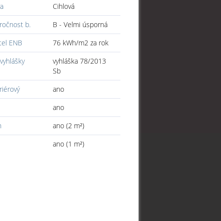
a
Cihlová
ročnost b.
B - Velmi úsporná
tel ENB
76 kWh/m2 za rok
vyhlášky
vyhláška 78/2013
Sb
riérový
ano
ano
n
ano (2 m²)
ano (1 m²)