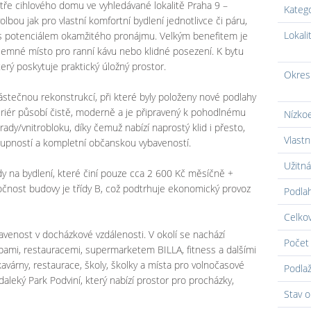
atře cihlového domu ve vyhledávané lokalitě Praha 9 –
Kateg
 volbou jak pro vlastní komfortní bydlení jednotlivce či páru,
Lokali
ost s potenciálem okamžitého pronájmu. Velkým benefitem je
íjemné místo pro ranní kávu nebo klidné posezení. K bytu
terý poskytuje praktický úložný prostor.
Okres
ástečnou rekonstrukcí, při které byly položeny nové podlahy
teriér působí čistě, moderně a je připravený k pohodlnému
Nízko
hrady/vnitrobloku, díky čemuž nabízí naprostý klid i přesto,
Vlastn
stupností a kompletní občanskou vybaveností.
Užitná
dy na bydlení, které činí pouze cca 2 600 Kč měsíčně +
ročnost budovy je třídy B, což podtrhuje ekonomický provoz
Podla
Celko
avenost v docházkové vzdálenosti. V okolí se nachází
Počet 
bami, restauracemi, supermarketem BILLA, fitness a dalšími
kavárny, restaurace, školy, školky a místa pro volnočasové
Podlaž
aleký Park Podviní, který nabízí prostor pro procházky,
Stav o