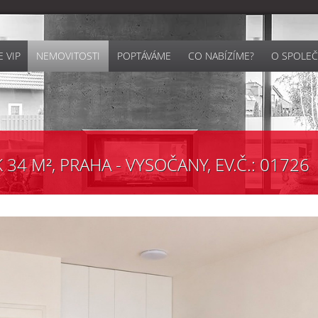
 VIP
NEMOVITOSTI
POPTÁVÁME
CO NABÍZÍME?
O SPOLEČ
34 M², PRAHA - VYSOČANY, EV.Č.: 01726