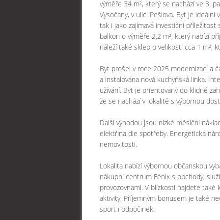
výměře 34 m², který se nachází ve 3. p
Vysočany, v ulici Pešlova. Byt je ideální
tak i jako zajímavá investiční příležit
balkon o výměře 2,2 m², který nabízí př
náleží také sklep o velikosti cca 1 m², k
Byt prošel v roce 2025 modernizací a č
a instalována nová kuchyňská linka. In
užívání. Byt je orientovaný do klidné za
že se nachází v lokalitě s výbornou do
Další výhodou jsou nízké měsíční nákla
elektřina dle spotřeby. Energetická ná
nemovitosti.
Lokalita nabízí výbornou občanskou vyb
nákupní centrum Fénix s obchody, služ
provozovnami. V blízkosti najdete také 
aktivity. Příjemným bonusem je také ned
sport i odpočinek.