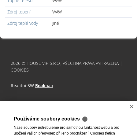
Topné těleso
WAW
Zdroj topení
WAW
Zdroj teplé vody
Jiné
2026 © HOUSE VIP, S.R.O., VŠECHNA PRÁVA VYHRAZENA |
COOKIES
Realitní SW
Real
man
×
Používáme soubory cookies
ℹ
Naše soubory potřebujeme pro samotnou funkčnost webu a pro
uložení vašich předvoleb při jeho procházení. Cookies třetích