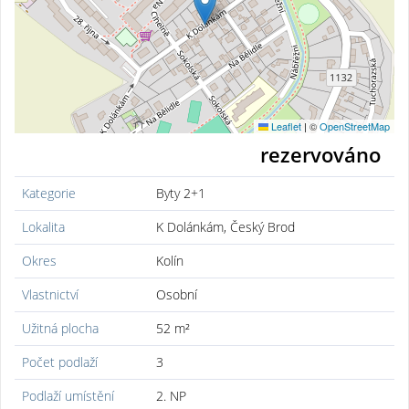
Leaflet
|
©
OpenStreetMap
rezervováno
Kategorie
Byty 2+1
Lokalita
K Dolánkám, Český Brod
Okres
Kolín
Vlastnictví
Osobní
Užitná plocha
52 m²
Počet podlaží
3
Podlaží umístění
2. NP