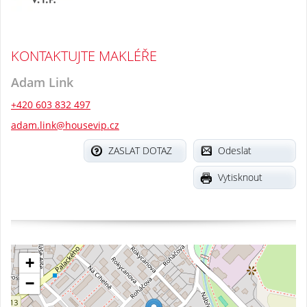
KONTAKTUJTE MAKLÉŘE
Adam Link
+420 603 832 497
adam.link@housevip.cz
ZASLAT DOTAZ
Odeslat
Vytisknout
+
−