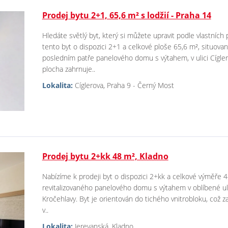
Prodej bytu 2+1, 65,6 m² s lodžií - Praha 14
Hledáte světlý byt, který si můžete upravit podle vlastníc
tento byt o dispozici 2+1 a celkové ploše 65,6 m², situovan
posledním patře panelového domu s výtahem, v ulici Cígle
plocha zahrnuje..
Lokalita:
Cíglerova, Praha 9 - Černý Most
Prodej bytu 2+kk 48 m², Kladno
Nabízíme k prodeji byt o dispozici 2+kk a celkové výměře 48
revitalizovaného panelového domu s výtahem v oblíbené ulic
Kročehlavy. Byt je orientován do tichého vnitrobloku, což za
v..
Lokalita:
Jerevanská, Kladno