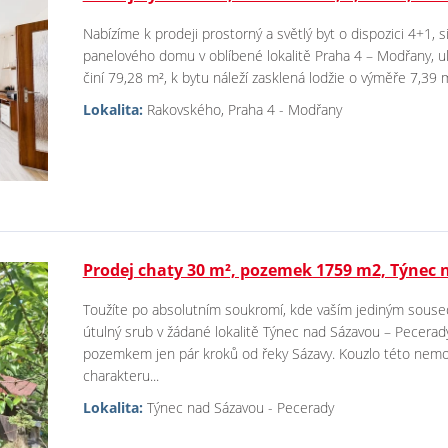
Nabízíme k prodeji prostorný a světlý byt o dispozici 4+1, s
panelového domu v oblíbené lokalitě Praha 4 – Modřany, u
činí 79,28 m², k bytu náleží zasklená lodžie o výměře 7,39 m²
Lokalita:
Rakovského, Praha 4 - Modřany
Prodej chaty 30 m², pozemek 1759 m2, Týnec 
Toužíte po absolutním soukromí, kde vaším jediným souse
útulný srub v žádané lokalitě Týnec nad Sázavou – Pecerad
pozemkem jen pár kroků od řeky Sázavy. Kouzlo této nemovi
charakteru...
Lokalita:
Týnec nad Sázavou - Pecerady