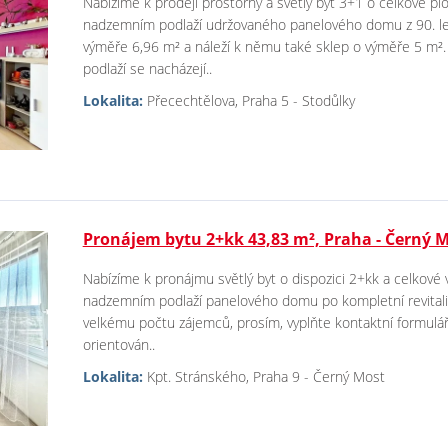
Nabízíme k prodeji prostorný a světlý byt 3+1 o celkové plo
nadzemním podlaží udržovaného panelového domu z 90. let.
výměře 6,96 m² a náleží k němu také sklep o výměře 5 m².
podlaží se nacházejí..
Lokalita:
Přecechtělova, Praha 5 - Stodůlky
Pronájem bytu 2+kk 43,83 m², Praha - Černý 
Nabízíme k pronájmu světlý byt o dispozici 2+kk a celkové 
nadzemním podlaží panelového domu po kompletní revitaliz
velkému počtu zájemců, prosím, vyplňte kontaktní formulář
orientován..
Lokalita:
Kpt. Stránského, Praha 9 - Černý Most