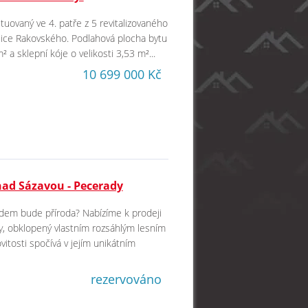
ituovaný ve 4. patře z 5 revitalizovaného
lice Rakovského. Podlahová plocha bytu
 a sklepní kóje o velikosti 3,53 m²...
10 699 000 Kč
nad Sázavou - Pecerady
dem bude příroda? Nabízíme k prodeji
y, obklopený vlastním rozsáhlým lesním
tosti spočívá v jejím unikátním
rezervováno