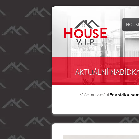
HOUSE
AKTUÁLNÍ NABÍDK
Vašemu zadání
"nabídka nem