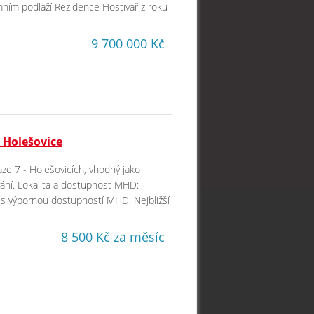
emním podlaží Rezidence Hostivař z roku
9 700 000 Kč
 Holešovice
aze 7 - Holešovicích, vhodný jako
vání. Lokalita a dostupnost MHD:
ic s výbornou dostupností MHD. Nejbližší
8 500 Kč za měsíc