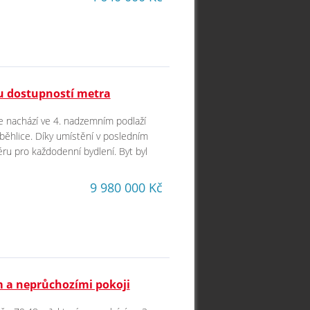
u dostupností metra
se nachází ve 4. nadzemním podlaží
běhlice. Díky umístění v posledním
ru pro každodenní bydlení. Byt byl
9 980 000 Kč
em a neprůchozími pokoji