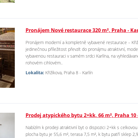
Pronájem Nové restaurace 320 m², Praha - Kar
Pronájem moderní a kompletně vybavené restaurace – Křiží
jedinečnou příležitost převzít do pronájmu atraktivní, mo
vybavenou restauraci v samém srdci Karlína, na vyhledávané 
rohovém cihlovém..
Lokalita:
Křižíkova, Praha 8 - Karlín
Prodej atypického bytu 2+kk, 66 m², Praha 10 
Nabízím k prodeji atraktivní byt o dispozici 2+kk s celkov
plocha bytu je 55,6 m², terasa 7,5 m², k bytu patří sklep 2