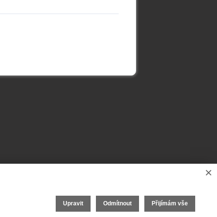
×
Upravit
Odmítnout
Přijímám vše