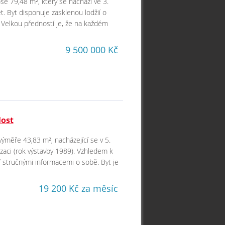
še 79,48 m², který se nachází ve 3.
 Byt disponuje zasklenou lodžií o
 Velkou předností je, že na každém
9 500 000 Kč
Most
výměře 43,83 m², nacházející se v 5.
aci (rok výstavby 1989). Vzhledem k
 stručnými informacemi o sobě. Byt je
19 200 Kč za měsíc