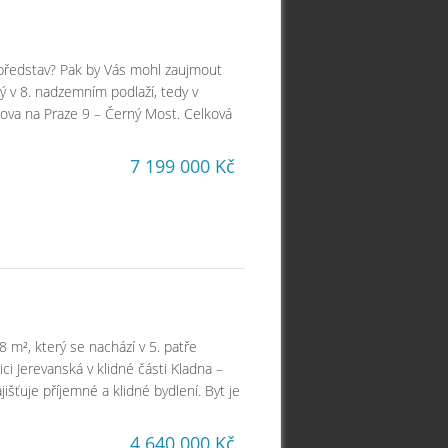
h představ? Pak by Vás mohl zaujmout
ý v 8. nadzemním podlaží, tedy v
rova na Praze 9 – Černý Most. Celková
7 199 000 Kč
 m², který se nachází v 5. patře
i Jerevanská v klidné části Kladna –
jišťuje příjemné a klidné bydlení. Byt je
4 640 000 Kč