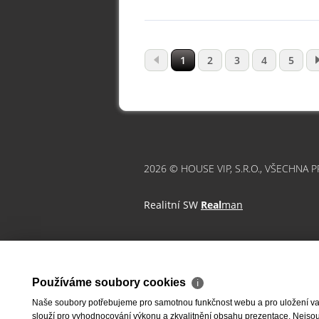
1
2
3
4
5
2026 © HOUSE VIP, S.R.O., VŠECHNA 
Realitní SW
Real
man
Používáme soubory cookies
ℹ
Naše soubory potřebujeme pro samotnou funkčnost webu a pro uložení vaši
slouží pro vyhodnocování výkonu a zkvalitnění obsahu prezentace. Nejsou u