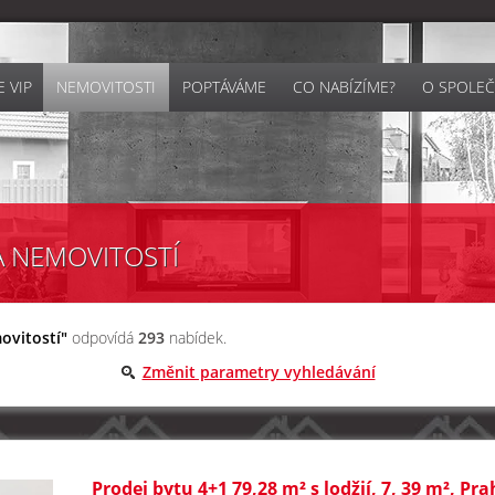
 VIP
NEMOVITOSTI
POPTÁVÁME
CO NABÍZÍME?
O SPOLEČ
A NEMOVITOSTÍ
ovitostí"
odpovídá
293
nabídek.
Změnit parametry vyhledávání
Prodej bytu 4+1 79,28 m² s lodžií, 7, 39 m², Pr