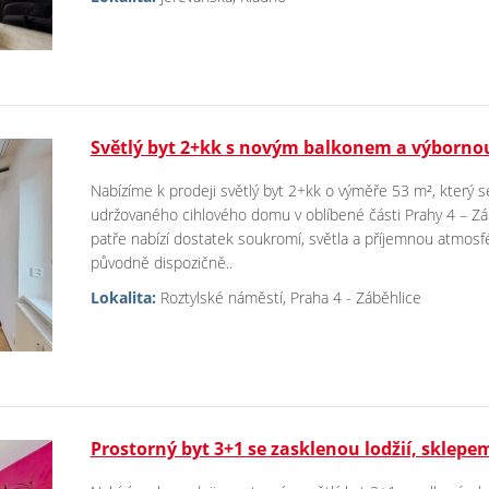
Světlý byt 2+kk s novým balkonem a výborno
Nabízíme k prodeji světlý byt 2+kk o výměře 53 m², který 
udržovaného cihlového domu v oblíbené části Prahy 4 – Zá
patře nabízí dostatek soukromí, světla a příjemnou atmosfé
původně dispozičně..
Lokalita:
Roztylské náměstí, Praha 4 - Záběhlice
Prostorný byt 3+1 se zasklenou lodžií, sklep