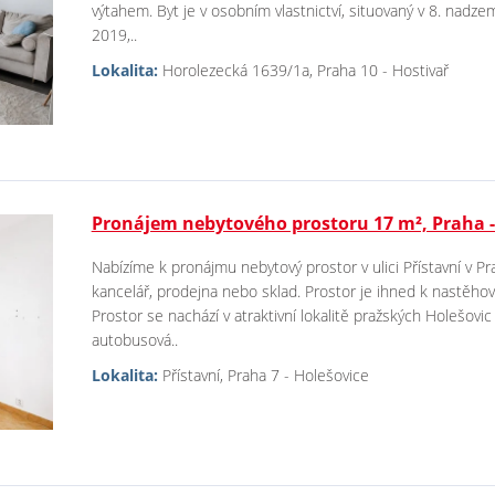
výtahem. Byt je v osobním vlastnictví, situovaný v 8. nadz
2019,..
Lokalita:
Horolezecká 1639/1a, Praha 10 - Hostivař
Pronájem nebytového prostoru 17 m², Praha -
Nabízíme k pronájmu nebytový prostor v ulici Přístavní v Pr
kancelář, prodejna nebo sklad. Prostor je ihned k nastěho
Prostor se nachází v atraktivní lokalitě pražských Holešov
autobusová..
Lokalita:
Přístavní, Praha 7 - Holešovice