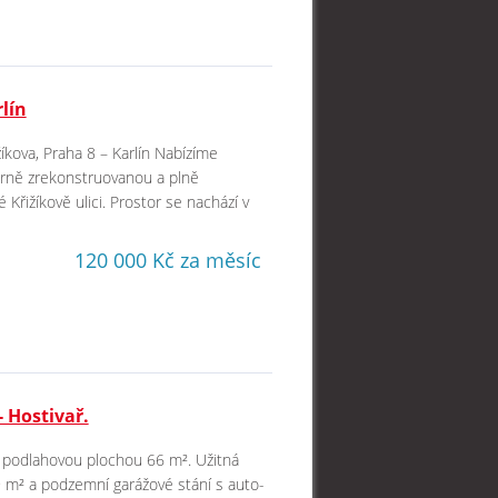
lín
kova, Praha 8 – Karlín Nabízíme
derně zrekonstruovanou a plně
Křižíkově ulici. Prostor se nachází v
120 000 Kč za měsíc
- Hostivař.
ou podlahovou plochou 66 m². Užitná
,9 m² a podzemní garážové stání s auto-