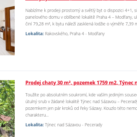
Nabízíme k prodeji prostorný a světlý byt o dispozici 4+1, s
panelového domu v oblíbené lokalitě Praha 4 – Modřany, u
činí 79,28 m², k bytu náleží zasklená lodžie o výměře 7,39 m²
Lokalita:
Rakovského, Praha 4 - Modřany
Prodej chaty 30 m², pozemek 1759 m2, Týnec 
Toužíte po absolutním soukromí, kde vaším jediným souse
útulný srub v žádané lokalitě Týnec nad Sázavou – Pecerad
pozemkem jen pár kroků od řeky Sázavy. Kouzlo této nemovi
charakteru...
Lokalita:
Týnec nad Sázavou - Pecerady