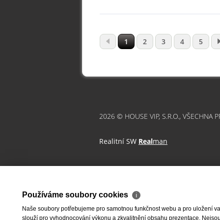
1
2
3
4
5
2026 © HOUSE VIP, S.R.O., VŠECHNA 
Realitní SW
Real
man
Používáme soubory cookies
ℹ
Naše soubory potřebujeme pro samotnou funkčnost webu a pro uložení vaši
slouží pro vyhodnocování výkonu a zkvalitnění obsahu prezentace. Nejsou u