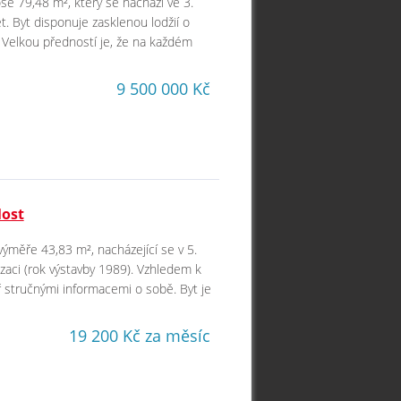
še 79,48 m², který se nachází ve 3.
 Byt disponuje zasklenou lodžií o
 Velkou předností je, že na každém
9 500 000 Kč
Most
výměře 43,83 m², nacházející se v 5.
aci (rok výstavby 1989). Vzhledem k
 stručnými informacemi o sobě. Byt je
19 200 Kč za měsíc