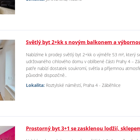
Světlý byt 2+kk s novým balkonem a výborno
Nabízíme k prodeji světlý byt 2+kk o výměře 53 m², který 
udržovaného cihlového domu v oblíbené části Prahy 4 – Zá
patře nabízí dostatek soukromí, světla a příjemnou atmosfé
původně dispozičně..
Lokalita:
Roztylské náměstí, Praha 4 - Záběhlice
Prostorný byt 3+1 se zasklenou lodžií, sklep