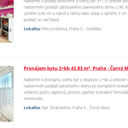
Nabízíme k prodeji prostorný a světlý byt 3+1 o celkové plo
nadzemním podlaží udržovaného panelového domu z 90. let.
výměře 6,96 m² a náleží k němu také sklep o výměře 5 m².
podlaží se nacházejí..
Lokalita:
Přecechtělova, Praha 5 - Stodůlky
Pronájem bytu 2+kk 43,83 m², Praha - Černý 
Nabízíme k pronájmu světlý byt o dispozici 2+kk a celkové 
nadzemním podlaží panelového domu po kompletní revitaliz
velkému počtu zájemců, prosím, vyplňte kontaktní formulář
orientován..
Lokalita:
Kpt. Stránského, Praha 9 - Černý Most