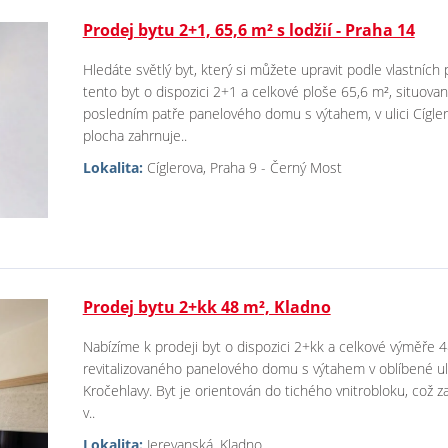
Prodej bytu 2+1, 65,6 m² s lodžií - Praha 14
Hledáte světlý byt, který si můžete upravit podle vlastníc
tento byt o dispozici 2+1 a celkové ploše 65,6 m², situovan
posledním patře panelového domu s výtahem, v ulici Cígle
plocha zahrnuje..
Lokalita:
Cíglerova, Praha 9 - Černý Most
Prodej bytu 2+kk 48 m², Kladno
Nabízíme k prodeji byt o dispozici 2+kk a celkové výměře 48
revitalizovaného panelového domu s výtahem v oblíbené ulic
Kročehlavy. Byt je orientován do tichého vnitrobloku, což za
v..
Lokalita:
Jerevanská, Kladno