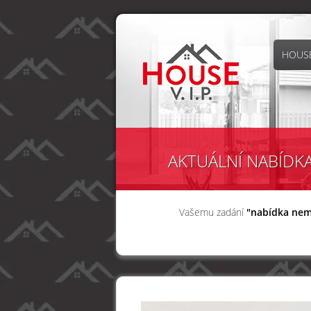
HOUSE
AKTUÁLNÍ NABÍDK
Vašemu zadání
"nabídka nem