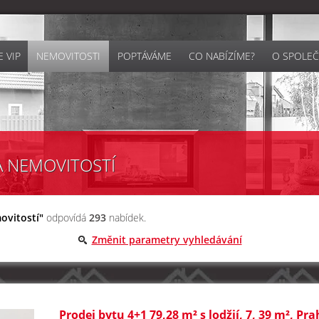
 VIP
NEMOVITOSTI
POPTÁVÁME
CO NABÍZÍME?
O SPOLEČ
A NEMOVITOSTÍ
ovitostí"
odpovídá
293
nabídek.
Změnit parametry vyhledávání
Prodej bytu 4+1 79,28 m² s lodžií, 7, 39 m², Pr