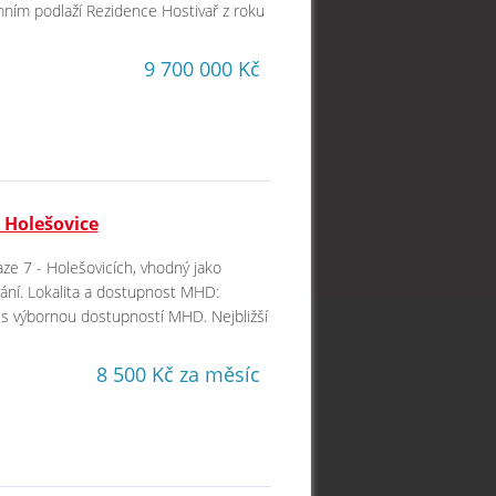
emním podlaží Rezidence Hostivař z roku
9 700 000 Kč
 Holešovice
aze 7 - Holešovicích, vhodný jako
vání. Lokalita a dostupnost MHD:
ic s výbornou dostupností MHD. Nejbližší
8 500 Kč za měsíc