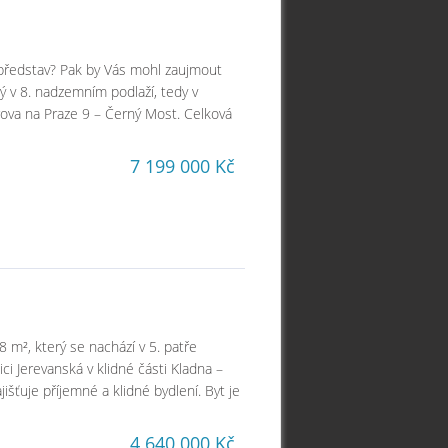
h představ? Pak by Vás mohl zaujmout
ý v 8. nadzemním podlaží, tedy v
rova na Praze 9 – Černý Most. Celková
7 199 000 Kč
 m², který se nachází v 5. patře
i Jerevanská v klidné části Kladna –
jišťuje příjemné a klidné bydlení. Byt je
4 640 000 Kč