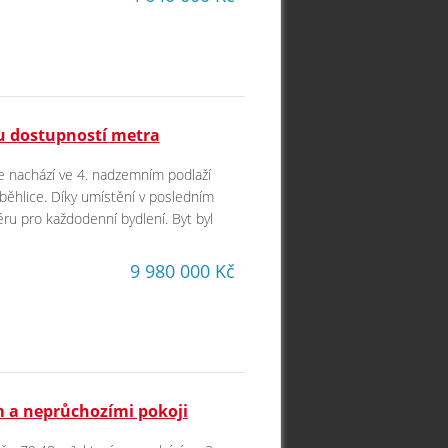
u dostupností metra
se nachází ve 4. nadzemním podlaží
běhlice. Díky umístění v posledním
ru pro každodenní bydlení. Byt byl
9 980 000 Kč
em a neprůchozími pokoji