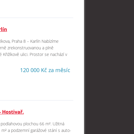
lín
kova, Praha 8 – Karlín Nabízíme
derně zrekonstruovanou a plně
Křižíkově ulici. Prostor se nachází v
120 000 Kč za měsíc
- Hostivař.
ou podlahovou plochou 66 m². Užitná
,9 m² a podzemní garážové stání s auto-