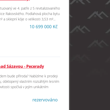
ituovaný ve 4. patře z 5 revitalizovaného
lice Rakovského. Podlahová plocha bytu
 a sklepní kóje o velikosti 3,53 m²...
10 699 000 Kč
nad Sázavou - Pecerady
dem bude příroda? Nabízíme k prodeji
y, obklopený vlastním rozsáhlým lesním
tosti spočívá v jejím unikátním
rezervováno