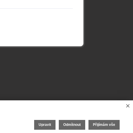
×
Upravit
Odmítnout
Přijímám vše