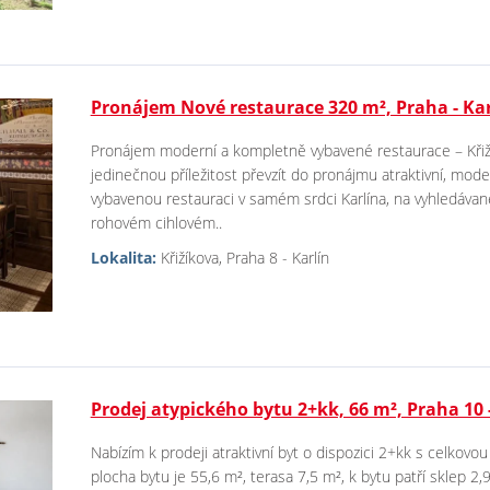
Pronájem Nové restaurace 320 m², Praha - Kar
Pronájem moderní a kompletně vybavené restaurace – Křiží
jedinečnou příležitost převzít do pronájmu atraktivní, mo
vybavenou restauraci v samém srdci Karlína, na vyhledávané 
rohovém cihlovém..
Lokalita:
Křižíkova, Praha 8 - Karlín
Prodej atypického bytu 2+kk, 66 m², Praha 10 
Nabízím k prodeji atraktivní byt o dispozici 2+kk s celkov
plocha bytu je 55,6 m², terasa 7,5 m², k bytu patří sklep 2