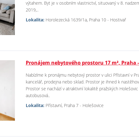
výtahem. Byt je v osobním vlastnictví, situovaný v 8. nadz
2019,..
Lokalita:
Horolezecká 1639/1a, Praha 10 - Hostivař
Pronájem nebytového prostoru 17 m², Praha -
Nabízíme k pronájmu nebytový prostor v ulici Přístavní v Pr
kancelář, prodejna nebo sklad. Prostor je ihned k nastěho
Prostor se nachází v atraktivní lokalitě pražských Holešov
autobusová..
Lokalita:
Přístavní, Praha 7 - Holešovice