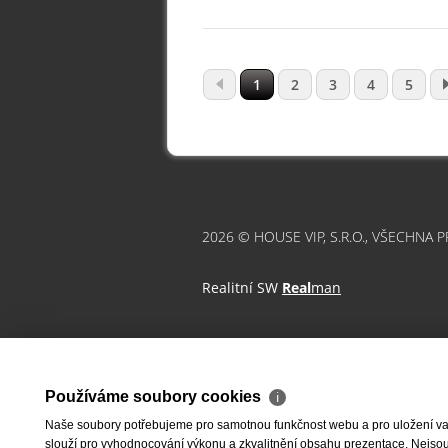
1
2
3
4
5
2026 © HOUSE VIP, S.R.O., VŠECHNA 
Realitní SW
Real
man
Používáme soubory cookies
ℹ
Naše soubory potřebujeme pro samotnou funkčnost webu a pro uložení vaši
slouží pro vyhodnocování výkonu a zkvalitnění obsahu prezentace. Nejsou u