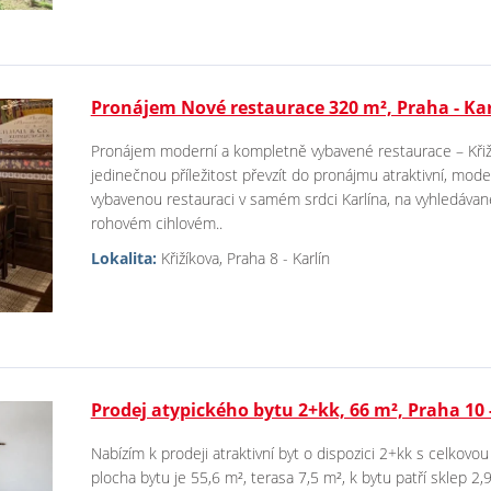
Pronájem Nové restaurace 320 m², Praha - Kar
Pronájem moderní a kompletně vybavené restaurace – Křiží
jedinečnou příležitost převzít do pronájmu atraktivní, mo
vybavenou restauraci v samém srdci Karlína, na vyhledávané 
rohovém cihlovém..
Lokalita:
Křižíkova, Praha 8 - Karlín
Prodej atypického bytu 2+kk, 66 m², Praha 10 
Nabízím k prodeji atraktivní byt o dispozici 2+kk s celkov
plocha bytu je 55,6 m², terasa 7,5 m², k bytu patří sklep 2