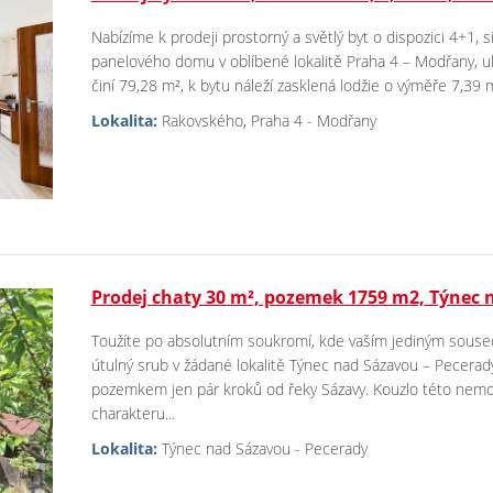
Nabízíme k prodeji prostorný a světlý byt o dispozici 4+1, s
panelového domu v oblíbené lokalitě Praha 4 – Modřany, u
činí 79,28 m², k bytu náleží zasklená lodžie o výměře 7,39 m²
Lokalita:
Rakovského, Praha 4 - Modřany
Prodej chaty 30 m², pozemek 1759 m2, Týnec 
Toužíte po absolutním soukromí, kde vaším jediným souse
útulný srub v žádané lokalitě Týnec nad Sázavou – Pecerad
pozemkem jen pár kroků od řeky Sázavy. Kouzlo této nemovi
charakteru...
Lokalita:
Týnec nad Sázavou - Pecerady