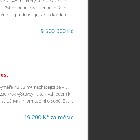
še 79,48 m², který se nachází ve 3.
 Byt disponuje zasklenou lodžií o
 Velkou předností je, že na každém
9 500 000 Kč
Most
výměře 43,83 m², nacházející se v 5.
aci (rok výstavby 1989). Vzhledem k
 stručnými informacemi o sobě. Byt je
19 200 Kč za měsíc