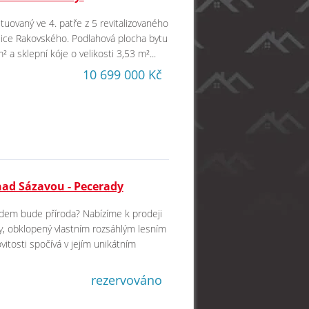
ituovaný ve 4. patře z 5 revitalizovaného
lice Rakovského. Podlahová plocha bytu
 a sklepní kóje o velikosti 3,53 m²...
10 699 000 Kč
nad Sázavou - Pecerady
dem bude příroda? Nabízíme k prodeji
y, obklopený vlastním rozsáhlým lesním
tosti spočívá v jejím unikátním
rezervováno