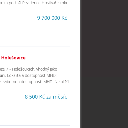
emním podlaží Rezidence Hostivař z roku
9 700 000 Kč
 Holešovice
aze 7 - Holešovicích, vhodný jako
vání. Lokalita a dostupnost MHD:
ic s výbornou dostupností MHD. Nejbližší
8 500 Kč za měsíc