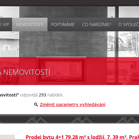
 VIP
NEMOVITOSTI
POPTÁVÁME
CO NABÍZÍME?
O SPOLEČ
A NEMOVITOSTÍ
ovitostí"
odpovídá
293
nabídek.
Změnit parametry vyhledávání
Prodej bytu 4+1 79,28 m² s lodžií, 7, 39 m², Pr