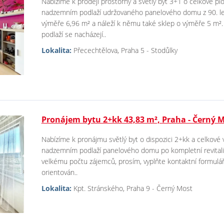
Nabízíme k prodeji prostorný a světlý byt 3+1 o celkové plo
nadzemním podlaží udržovaného panelového domu z 90. let.
výměře 6,96 m² a náleží k němu také sklep o výměře 5 m².
podlaží se nacházejí..
Lokalita:
Přecechtělova, Praha 5 - Stodůlky
Pronájem bytu 2+kk 43,83 m², Praha - Černý 
Nabízíme k pronájmu světlý byt o dispozici 2+kk a celkové 
nadzemním podlaží panelového domu po kompletní revitaliz
velkému počtu zájemců, prosím, vyplňte kontaktní formulář
orientován..
Lokalita:
Kpt. Stránského, Praha 9 - Černý Most