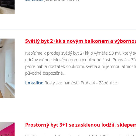
Světlý byt 2+kk s novým balkonem a výborno
Nabízíme k prodeji světlý byt 2+kk o výměře 53 m², který 
udržovaného cihlového domu v oblíbené části Prahy 4 – Zá
patře nabízí dostatek soukromí, světla a příjemnou atmosfé
původně dispozičně..
Lokalita:
Roztylské náměstí, Praha 4 - Záběhlice
Prostorný byt 3+1 se zasklenou lodžií, sklep