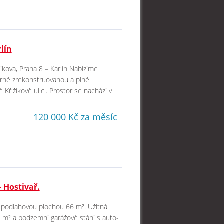
lín
kova, Praha 8 – Karlín Nabízíme
derně zrekonstruovanou a plně
Křižíkově ulici. Prostor se nachází v
120 000 Kč za měsíc
- Hostivař.
ou podlahovou plochou 66 m². Užitná
,9 m² a podzemní garážové stání s auto-