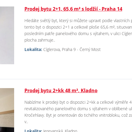
Prodej bytu 2+1, 65,6 m² s lodžií - Praha 14
Hledáte světlý byt, který si můžete upravit podle vlastníc
tento byt o dispozici 2+1 a celkové ploše 65,6 m², situovan
posledním patře panelového domu s výtahem, v ulici Cígle
plocha zahrnuje..
Lokalita:
Cíglerova, Praha 9 - Černý Most
Prodej bytu 2+kk 48 m², Kladno
Nabízíme k prodeji byt o dispozici 2+kk a celkové výměře 48
revitalizovaného panelového domu s výtahem v oblíbené ulic
Kročehlavy. Byt je orientován do tichého vnitrobloku, což za
v..
Lokalita:
Jerevanská, Kladno