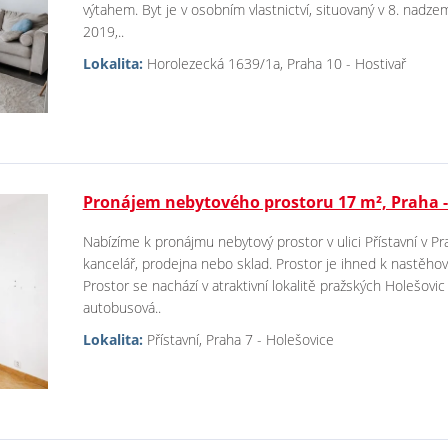
výtahem. Byt je v osobním vlastnictví, situovaný v 8. nadz
2019,..
Lokalita:
Horolezecká 1639/1a, Praha 10 - Hostivař
Pronájem nebytového prostoru 17 m², Praha -
Nabízíme k pronájmu nebytový prostor v ulici Přístavní v Pr
kancelář, prodejna nebo sklad. Prostor je ihned k nastěho
Prostor se nachází v atraktivní lokalitě pražských Holešov
autobusová..
Lokalita:
Přístavní, Praha 7 - Holešovice