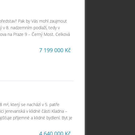
h představ? Pak by Vás mohl zaujmout
ý v 8. nadzemním podlaží, tedy v
rova na Praze 9 – Černý Most. Celková
7 199 000 Kč
 m², který se nachází v 5. patře
i Jerevanská v klidné části Kladna –
jišťuje příjemné a klidné bydlení. Byt je
4 640 000 Kč