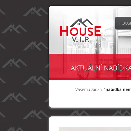
HOUSE
AKTUÁLNÍ NABÍDK
Vašemu zadání
"nabídka nem