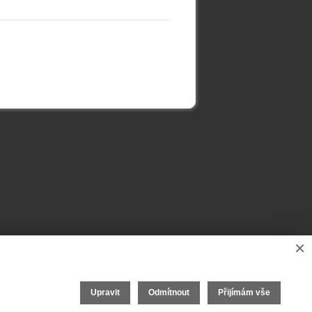
×
Upravit
Odmítnout
Přijímám vše