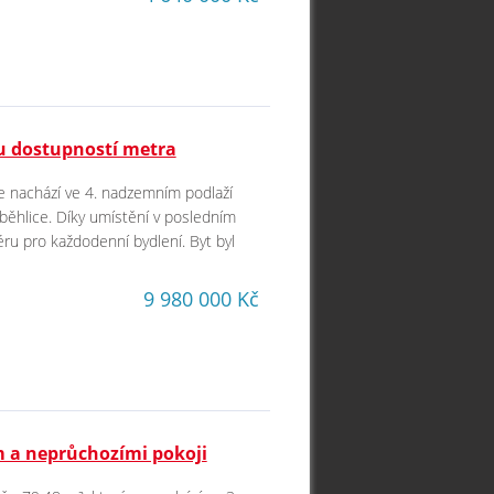
u dostupností metra
se nachází ve 4. nadzemním podlaží
běhlice. Díky umístění v posledním
ru pro každodenní bydlení. Byt byl
9 980 000 Kč
em a neprůchozími pokoji