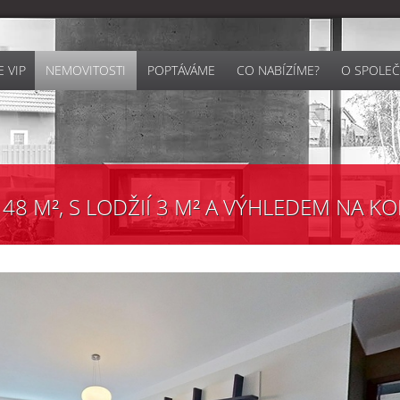
 VIP
NEMOVITOSTI
POPTÁVÁME
CO NABÍZÍME?
O SPOLEČ
48 M², S LODŽIÍ 3 M² A VÝHLEDEM NA KOL