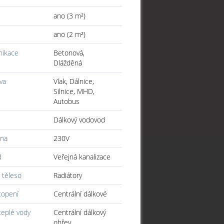
e
ano (3 m²)
ano (2 m²)
ikace
Betonová,
Dlážděná
va
Vlak, Dálnice,
Silnice, MHD,
Autobus
Dálkový vodovod
ina
230V
d
Veřejná kanalizace
 těleso
Radiátory
topení
Centrální dálkové
teplé vody
Centrální dálkový
ohřev