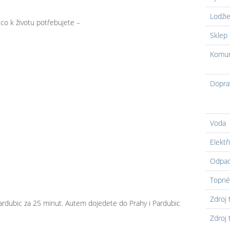
Lodži
co k životu potřebujete –
Sklep
Komun
Dopra
Voda
Elektř
Odpa
Topné
Zdroj 
ardubic za 25 minut. Autem dojedete do Prahy i Pardubic
Zdroj 