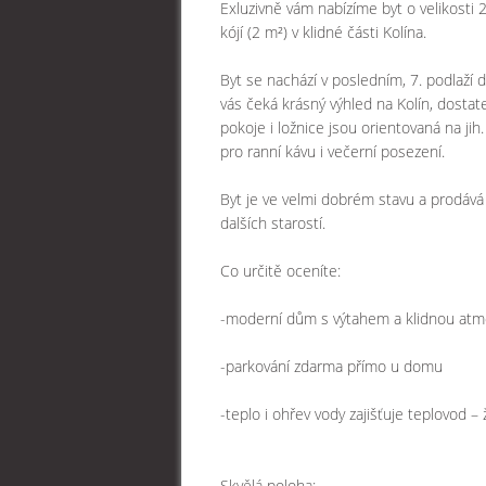
Exluzivně vám nabízíme byt o velikosti 
kójí (2 m²) v klidné části Kolína.
Byt se nachází v posledním, 7. podlaží
vás čeká krásný výhled na Kolín, dosta
pokoje i ložnice jsou orientovaná na jih. 
pro ranní kávu i večerní posezení.
Byt je ve velmi dobrém stavu a prodáv
dalších starostí.
Co určitě oceníte:
-moderní dům s výtahem a klidnou atm
-parkování zdarma přímo u domu
-teplo i ohřev vody zajišťuje teplovod –
Skvělá poloha: