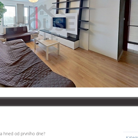
ma hned od prvního dne?
Kateg