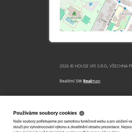
2026 © HOUSE VIP, S.R.O., VŠECHNA 
Realitní SW
Real
man
Používáme soubory cookies
ℹ
Naše soubory potřebujeme pro samotnou funkčnost webu a pro uložení vaši
slouží pro vyhodnocování výkonu a zkvalitnění obsahu prezentace. Nejsou u