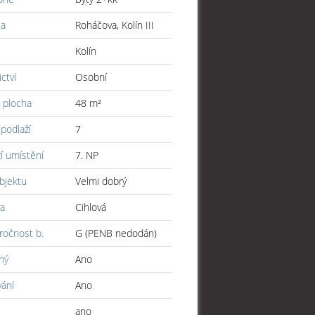
ta
Roháčova, Kolín III
Kolín
ictví
Osobní
 plocha
48 m²
podlaží
7
í umístění
7. NP
bjektu
Velmi dobrý
a
Cihlová
ročnost b.
G (PENB nedodán)
ný
Ano
vání
Ano
ano