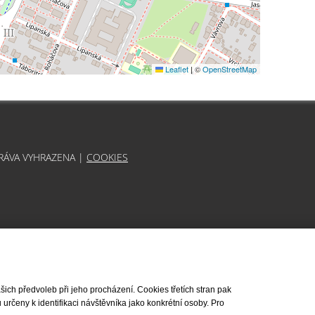
Leaflet
|
©
OpenStreetMap
PRÁVA VYHRAZENA |
COOKIES
ch předvoleb při jeho procházení. Cookies třetích stran pak
rčeny k identifikaci návštěvníka jako konkrétní osoby. Pro