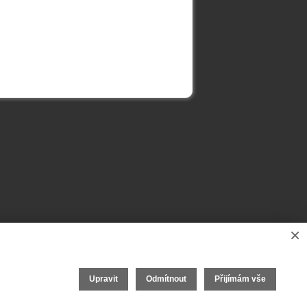
×
Upravit
Odmítnout
Přijímám vše