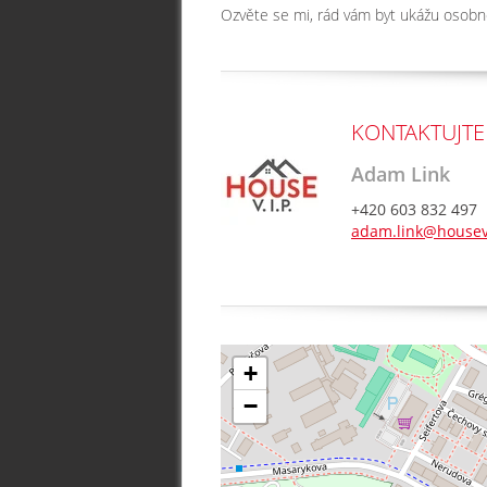
Ozvěte se mi, rád vám byt ukážu osobn
KONTAKTUJTE
Adam Link
+420 603 832 497
adam.link@housev
+
−