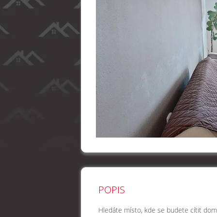
POPIS
Hledáte místo, kde se budete cítit do