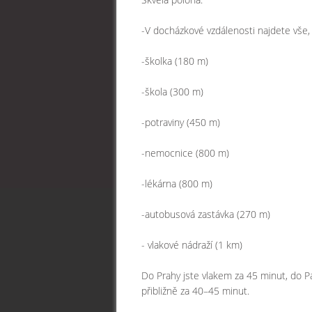
-V docházkové vzdálenosti najdete vše, 
-školka (180 m)
-škola (300 m)
-potraviny (450 m)
-nemocnice (800 m)
-lékárna (800 m)
-autobusová zastávka (270 m)
- vlakové nádraží (1 km)
Do Prahy jste vlakem za 45 minut, do P
přibližně za 40–45 minut.