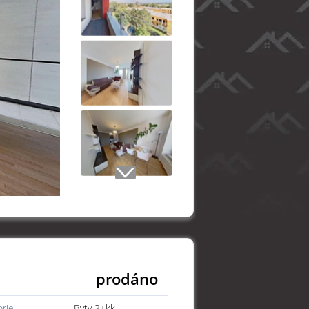
prodáno
orie
Byty 2+kk