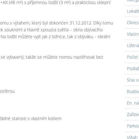
2+KK (48 m²) s příjemnou lodžií (3 m²) a praktickou sklepní
Lokali
Okres
 domu s výtahem, který byl dokončen 31.12.2012. Díky tomu
tek soukromí a hlavně spousta světla – okna obývacího
Vlastn
Na lodžii můžete vyjít jak z ložnice, tak z obýváku – ideální
Užitná
á se vybavený, takže se můžete rovnou nastěhovat bez
Počet 
Podlaž
Stav o
osférou
Budov
En. ná
Zaříze
 žádné starosti s vlastním kotlem
Parko
Výtah