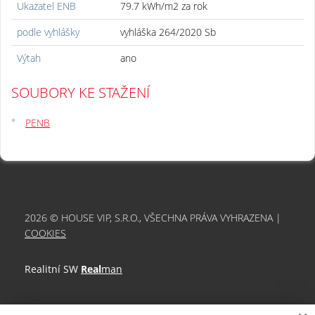
Ukazatel ENB
79.7 kWh/m2 za rok
podle vyhlášky
vyhláška 264/2020 Sb
Výtah
ano
SOUBORY KE STAŽENÍ
PENB
2026 © HOUSE VIP, S.R.O., VŠECHNA PRÁVA VYHRAZENA |
COOKIES
Realitní SW
Real
man