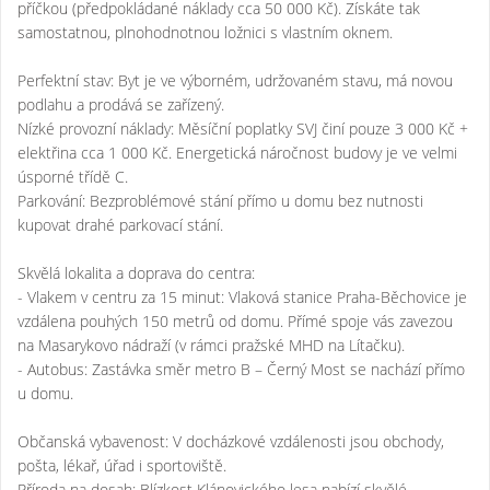
příčkou (předpokládané náklady cca 50 000 Kč). Získáte tak
samostatnou, plnohodnotnou ložnici s vlastním oknem.
Perfektní stav: Byt je ve výborném, udržovaném stavu, má novou
podlahu a prodává se zařízený.
Nízké provozní náklady: Měsíční poplatky SVJ činí pouze 3 000 Kč +
elektřina cca 1 000 Kč. Energetická náročnost budovy je ve velmi
úsporné třídě C.
Parkování: Bezproblémové stání přímo u domu bez nutnosti
kupovat drahé parkovací stání.
Skvělá lokalita a doprava do centra:
- Vlakem v centru za 15 minut: Vlaková stanice Praha-Běchovice je
vzdálena pouhých 150 metrů od domu. Přímé spoje vás zavezou
na Masarykovo nádraží (v rámci pražské MHD na Lítačku).
- Autobus: Zastávka směr metro B – Černý Most se nachází přímo
u domu.
Občanská vybavenost: V docházkové vzdálenosti jsou obchody,
pošta, lékař, úřad i sportoviště.
Příroda na dosah: Blízkost Klánovického lesa nabízí skvělé