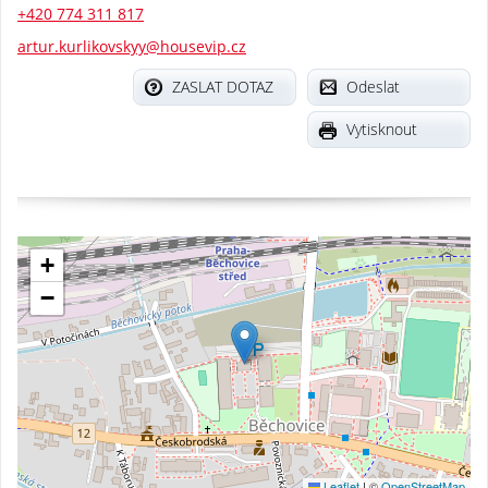
+420 774 311 817
artur.kurlikovskyy@housevip.cz
ZASLAT DOTAZ
Odeslat
Vytisknout
+
−
Leaflet
|
©
OpenStreetMap