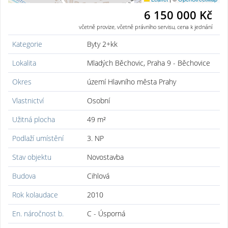
6 150 000 Kč
včetně provize, včetně právního servisu, cena k jednání
Kategorie
Byty 2+kk
Lokalita
Mladých Běchovic, Praha 9 - Běchovice
Okres
území Hlavního města Prahy
Vlastnictví
Osobní
Užitná plocha
49 m²
Podlaží umístění
3. NP
Stav objektu
Novostavba
Budova
Cihlová
Rok kolaudace
2010
En. náročnost b.
C - Úsporná