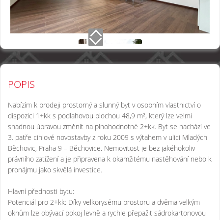
POPIS
Nabízím k prodeji prostorný a slunný byt v osobním vlastnictví o
dispozici 1+kk s podlahovou plochou 48,9 m², který lze velmi
snadnou úpravou změnit na plnohodnotné 2+kk. Byt se nachází ve
3. patře cihlové novostavby z roku 2009 s výtahem v ulici Mladých
Běchovic, Praha 9 – Běchovice. Nemovitost je bez jakéhokoliv
právního zatížení a je připravena k okamžitému nastěhování nebo k
pronájmu jako skvělá investice.
Hlavní přednosti bytu:
Potenciál pro 2+kk: Díky velkorysému prostoru a dvěma velkým
oknům lze obývací pokoj levně a rychle přepažit sádrokartonovou