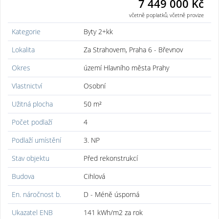
7 449 000 Kč
včetně poplatků, včetně provize
Kategorie
Byty 2+kk
Lokalita
Za Strahovem, Praha 6 - Břevnov
Okres
území Hlavního města Prahy
Vlastnictví
Osobní
Užitná plocha
50 m²
Počet podlaží
4
Podlaží umístění
3. NP
Stav objektu
Před rekonstrukcí
Budova
Cihlová
En. náročnost b.
D - Méně úsporná
Ukazatel ENB
141 kWh/m2 za rok