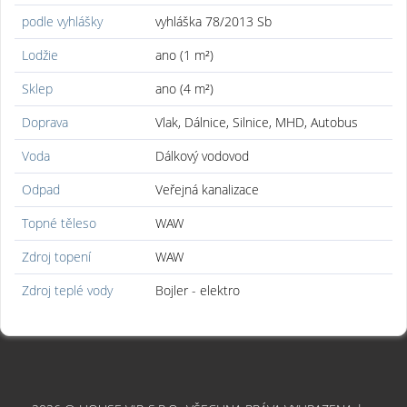
podle vyhlášky
vyhláška 78/2013 Sb
Lodžie
ano (1 m²)
Sklep
ano (4 m²)
Doprava
Vlak, Dálnice, Silnice, MHD, Autobus
Voda
Dálkový vodovod
Odpad
Veřejná kanalizace
Topné těleso
WAW
Zdroj topení
WAW
Zdroj teplé vody
Bojler - elektro