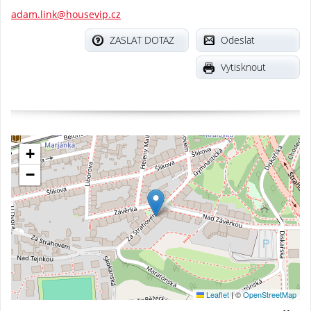
adam.link@housevip.cz
ZASLAT DOTAZ
Odeslat
Vytisknout
+
−
Leaflet
|
©
OpenStreetMap