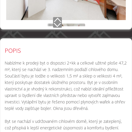
POPIS
Nabízíme k prodeji byt o dispozici 2+kk a celkové užitné ploše 47,2
m², který se nachází ve 3. nadzemním podlaží cihlového domu.
Součástí bytu je lodžie o velikosti 1,5 m² a sklep o velikosti 4 m²,
který poskytuje dostatek úložného prostoru. Byt je v osobním
vlastnictví a je vhodný k rekonstrukci, což nabízí ideální příležitost
upravit si bydlení dle vlastních představ nebo vytvořit zajímavou
investici. Vytápění bytu je řešeno pomocí plynových wafek a ohřev
teplé vody zajišťuje bojler. Okna jsou dřevěná.
Byt se nachází v udržovaném cihlovém domě, který je zateplený,
což přispívá k lepší energetické úspornosti a komfortu bydlení.