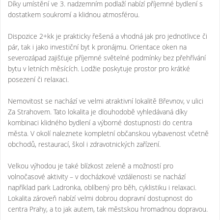
Díky umístění ve 3. nadzemním podlaží nabízí příjemné bydlení s
dostatkem soukromí a klidnou atmosférou.
Dispozice 2+kk je prakticky řešená a vhodná jak pro jednotlivce či
pár, tak i jako investiční byt k pronájmu. Orientace oken na
severozápad zajišťuje příjemné světelné podmínky bez přehřívání
bytu v letních měsících. Lodžie poskytuje prostor pro krátké
posezení či relaxaci.
Nemovitost se nachází ve velmi atraktivní lokalitě Břevnov, v ulici
Za Strahovem. Tato lokalita je dlouhodobě vyhledávaná díky
kombinaci klidného bydlení a výborné dostupnosti do centra
města. V okolí naleznete kompletní občanskou vybavenost včetně
obchodů, restaurací, škol i zdravotnických zařízení.
Velkou výhodou je také blízkost zeleně a možností pro
volnočasové aktivity – v docházkové vzdálenosti se nachází
například park Ladronka, oblíbený pro běh, cyklistiku i relaxaci.
Lokalita zároveň nabízí velmi dobrou dopravní dostupnost do
centra Prahy, a to jak autem, tak městskou hromadnou dopravou.