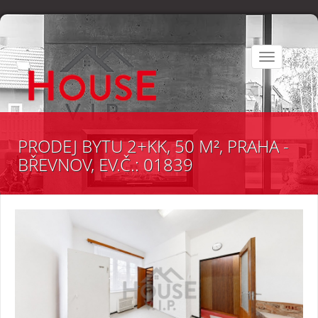
Toggle
navigation
PRODEJ BYTU 2+KK, 50 M², PRAHA -
BŘEVNOV, EV.Č.: 01839