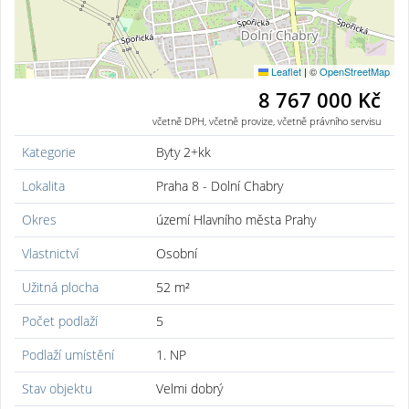
Leaflet
|
©
OpenStreetMap
8 767 000 Kč
včetně DPH, včetně provize, včetně právního servisu
Kategorie
Byty 2+kk
Lokalita
Praha 8 - Dolní Chabry
Okres
území Hlavního města Prahy
Vlastnictví
Osobní
Užitná plocha
52 m²
Počet podlaží
5
Podlaží umístění
1. NP
Stav objektu
Velmi dobrý