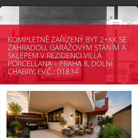
Toggle
navigation
KOMPLETNĚ ZAŘÍZENÝ BYT 2+KK SE
ZAHRADOU, GARÁŽOVÝM STÁNÍM A
SKLEPEM V REZIDENCI VILLA
PORCELLANA – PRAHA 8, DOLNÍ
CHABRY, EV.Č.: 01834