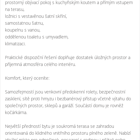
prostorný obývací pokoj s kuchyňským koutem a přímým vstupem
na terasu,
ložnici s vestavěnou šatní skříní,
samostatnou šatnu,
koupelnu s vanou,
oddělenou toaletu s umyvadlem,
klimatizaci.
Praktické dispoziční řešení doplňuje dostatek úložných prostor a
příjemná atmosféra celého interiéru.
Komfort, který oceníte:
Samozřejmostí jsou venkovní předokenní rolety, bezpečnostní
zasklení, sítě proti hmyzu i bezbariérový přístup včetně výtahu do
společných prostor, sklepů a garáží. Součástí domu je rovněž
kočárkárna.
Největší předností bytu je soukromá terasa se zahradou
orientovaná do klidného vnitřního prostoru plného zeleně. Nabízí
ideální místo pro odpočinek, posezení s rodinou i přáteli nebo