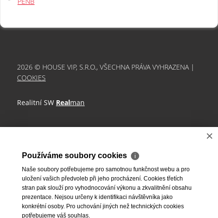
PENB
2026 © HOUSE VIP, S.R.O., VŠECHNA PRÁVA VYHRAZENA |
COOKIES
Realitní SW
Real
man
×
Používáme soubory cookies
ℹ
Naše soubory potřebujeme pro samotnou funkčnost webu a pro
uložení vašich předvoleb při jeho procházení. Cookies třetích
stran pak slouží pro vyhodnocování výkonu a zkvalitnění obsahu
prezentace. Nejsou určeny k identifikaci návštěvníka jako
konkrétní osoby. Pro uchování jiných než technických cookies
potřebujeme váš souhlas.