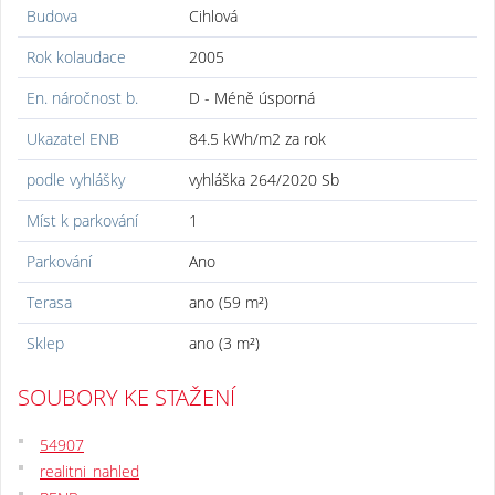
Budova
Cihlová
Rok kolaudace
2005
En. náročnost b.
D - Méně úsporná
Ukazatel ENB
84.5 kWh/m2 za rok
podle vyhlášky
vyhláška 264/2020 Sb
Míst k parkování
1
Parkování
Ano
Terasa
ano (59 m²)
Sklep
ano (3 m²)
SOUBORY KE STAŽENÍ
54907
realitni_nahled