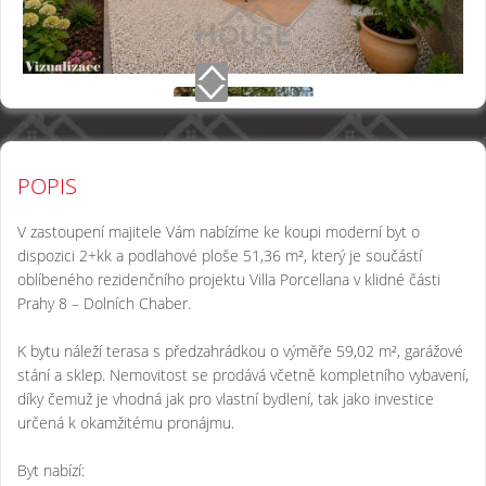
POPIS
V zastoupení majitele Vám nabízíme ke koupi moderní byt o
dispozici 2+kk a podlahové ploše 51,36 m², který je součástí
oblíbeného rezidenčního projektu Villa Porcellana v klidné části
Prahy 8 – Dolních Chaber.
K bytu náleží terasa s předzahrádkou o výměře 59,02 m², garážové
stání a sklep. Nemovitost se prodává včetně kompletního vybavení,
díky čemuž je vhodná jak pro vlastní bydlení, tak jako investice
určená k okamžitému pronájmu.
Byt nabízí: