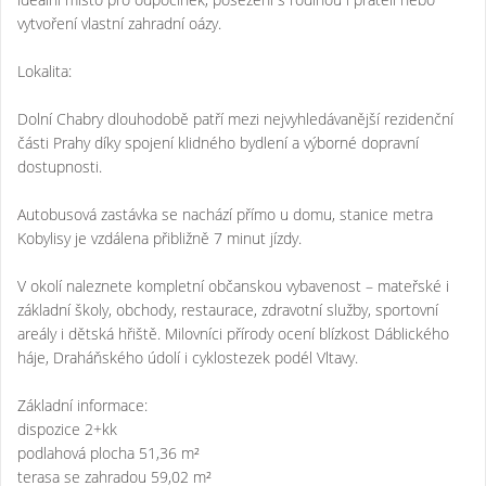
vytvoření vlastní zahradní oázy.
Lokalita:
Dolní Chabry dlouhodobě patří mezi nejvyhledávanější rezidenční
části Prahy díky spojení klidného bydlení a výborné dopravní
dostupnosti.
Autobusová zastávka se nachází přímo u domu, stanice metra
Kobylisy je vzdálena přibližně 7 minut jízdy.
V okolí naleznete kompletní občanskou vybavenost – mateřské i
základní školy, obchody, restaurace, zdravotní služby, sportovní
areály i dětská hřiště. Milovníci přírody ocení blízkost Dáblického
háje, Draháňského údolí i cyklostezek podél Vltavy.
Základní informace:
dispozice 2+kk
podlahová plocha 51,36 m²
terasa se zahradou 59,02 m²