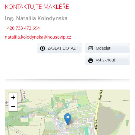
KONTAKTUJTE MAKLÉŘE
Ing. Nataliia Kolodynska
+420 733 472 694
nataliia.kolodynska@housevip.cz
ZASLAT DOTAZ
Odeslat
Vytisknout
+
−