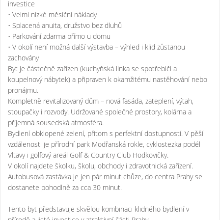
investice
• Velmi nízké měsíční náklady
• Splacená anuita, družstvo bez dluhů
• Parkování zdarma přímo u domu
• V okolí není možná další výstavba – výhled i klid zůstanou
zachovány
Byt je částečně zařízen (kuchyňská linka se spotřebiči a
koupelnový nábytek) a připraven k okamžitému nastěhování nebo
pronájmu.
Kompletně revitalizovaný dům – nová fasáda, zateplení, výtah,
stoupačky i rozvody. Udržované společné prostory, kolárna a
příjemná sousedská atmosféra.
Bydlení obklopené zelení, přitom s perfektní dostupností. V pěší
vzdálenosti je přírodní park Modřanská rokle, cyklostezka podél
Vltavy i golfový areál Golf & Country Club Hodkovičky.
V okolí najdete školku, školu, obchody i zdravotnická zařízení.
Autobusová zastávka je jen pár minut chůze, do centra Prahy se
dostanete pohodlně za cca 30 minut.
Tento byt představuje skvělou kombinaci klidného bydlení v
přírodě a jisté investice v atraktivní části Prahy.