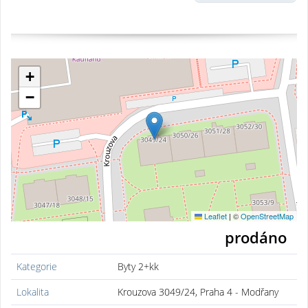
+
−
Leaflet
|
©
OpenStreetMap
prodáno
Kategorie
Byty 2+kk
Lokalita
Krouzova 3049/24, Praha 4 - Modřany