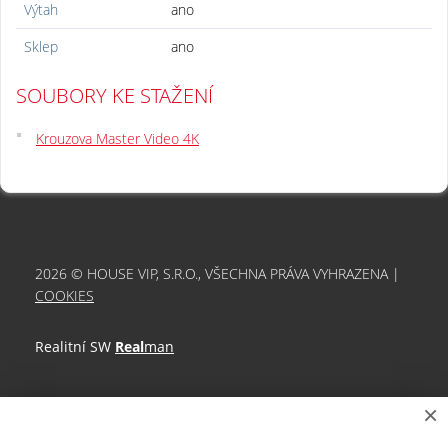
Výtah
ano
Sklep
ano
SOUBORY KE STAŽENÍ
Krouzova Master Video 4K
2026 © HOUSE VIP, S.R.O., VŠECHNA PRÁVA VYHRAZENA |
COOKIES
Realitní SW
Real
man
×