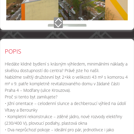
POPIS
Hledáte klidné bydlení s krásným výhledem, minimálními náklady a
skvělou dostupností do centra? Právě jste ho našli.
Nabízíme světlý družstevní byt 2+kk o velikosti 43 m² s komorou 4
m² v 9. patře kompletně revitalizovaného domu v žádané části
Praha 4 – Modřany (ulice Krouzova).
Proč si tento byt zamilujete?
• Jižní orientace – celodenní slunce a dechberoucí výhled na údolí
Vltavy a Berounky
• Kompletní rekonstrukce – zděné jádro, nové rozvody elektřiny
(230/400 V), plovoucí podlahy, plastová okna
• Dva neprůchozí pokoje – ideální pro pár, jednotlivce i jako