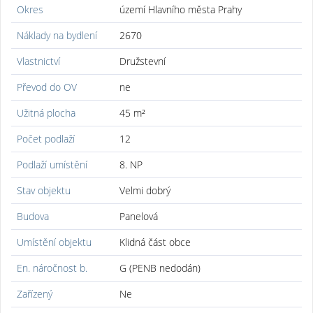
Okres
území Hlavního města Prahy
Náklady na bydlení
2670
Vlastnictví
Družstevní
Převod do OV
ne
Užitná plocha
45 m²
Počet podlaží
12
Podlaží umístění
8. NP
Stav objektu
Velmi dobrý
Budova
Panelová
Umístění objektu
Klidná část obce
En. náročnost b.
G (PENB nedodán)
Zařízený
Ne