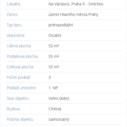
Lokalita
Na Václavce, Praha 5 - Smíchov
Okres
území Hlavního města Prahy
Typ bytu
jednopodlažní
Vlastnictví
Osobní
Užitná plocha
55 m²
Podlahová plocha
55 m²
Celková plocha
55 m²
Počet podlaží
3
Podlaží umístění
1. NP
Stav objektu
Velmi dobrý
Budova
Cihlová
Poloha objektu
Samostatný