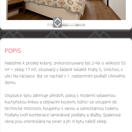
POPIS
Nabízíme k prodeji krásný, zrekonstruovaný byt 2+kk o velikosti 55
m² + sklep 17 m², situovaný v žádané lokalitě Prahy 5, Smíchov, v
ulici Na Václavce. Byt se nachází v 1. nadzemním podlaží cihlového
domu.
Dispozice bytu zahrnuje předsíň, pokoj s moderní vybavenou
kuchyňskou linkou a obývacím koutem, ložnici se vstupem do
technické místnosti, koupelnu s vanou a samostatnou toaletu.
Podlahy tvoří kombinace laminátové podlahy a dlažby, špaletová
okna jsou orientována na sever a jih. K bytu náleží sklep.