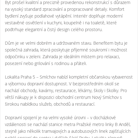
Byt prošel kvalitní a precizně provedenou rekonstrukcí s důrazem
na vysoký standard zpracování a propracované detaily. Komfort
bydlení zvyšuje podlahové vytápění. Interiér doplňuje moderní
vestavěné osvětlení v kuchyni, koupelně i na toaletě, které
podtrhuje elegantní a čistý design celého prostoru.
Dům je ve velmi dobrém a udržovaném stavu. Benefitem bytu je
společná zahrada, která poskytuje příjemné soukromí i možnost
odpočinku v zeleni. Zahrada je ideálním místem pro relaxaci,
posezení nebo grilování s rodinou a přáteli.
Lokalita Praha 5 – Smíchov nabízí kompletní občanskou vybavenost
a výbornou dopravní dostupnost. V bezprostředním okolí se
nachází obchody, kavárny, restaurace, lékárny, školy i školky. Pro
větší nákupy je k dispozici obchodní centrum Nový Smíchov s
širokou nabídkou služeb, obchodů a restaurací.
Dopravní spojení je na velmi vysoké úrovni – v docházkové
vzdálenosti se nachází stanice metra Pražské metro linky B Anděl,
stejně jako několik tramvajových a autobusových linek zajišťujících
rychlé spojení do centra i dalších částí Prahy. Lokalita zároveň