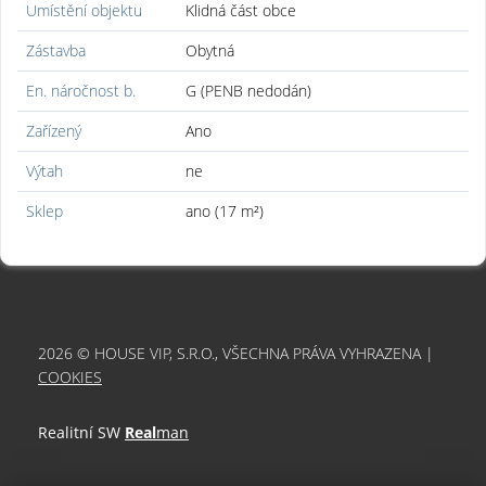
Umístění objektu
Klidná část obce
Zástavba
Obytná
En. náročnost b.
G (PENB nedodán)
Zařízený
Ano
Výtah
ne
Sklep
ano (17 m²)
2026 © HOUSE VIP, S.R.O., VŠECHNA PRÁVA VYHRAZENA |
COOKIES
Realitní SW
Real
man