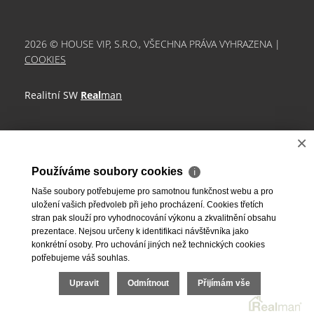
2026 © HOUSE VIP, S.R.O., VŠECHNA PRÁVA VYHRAZENA |
COOKIES
Realitní SW
Real
man
×
Používáme soubory cookies
ℹ
Naše soubory potřebujeme pro samotnou funkčnost webu a pro
uložení vašich předvoleb při jeho procházení. Cookies třetích
stran pak slouží pro vyhodnocování výkonu a zkvalitnění obsahu
prezentace. Nejsou určeny k identifikaci návštěvníka jako
konkrétní osoby. Pro uchování jiných než technických cookies
potřebujeme váš souhlas.
Upravit
Odmítnout
Přijímám vše