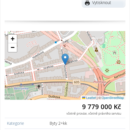
Vytisknout
+
−
Leaflet
|
©
OpenStreetMap
9 779 000 Kč
včetně provize, včetně právního servisu
Kategorie
Byty 2+kk