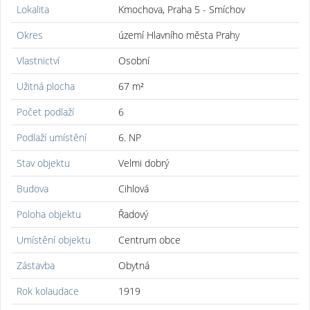
Lokalita
Kmochova, Praha 5 - Smíchov
Okres
území Hlavního města Prahy
Vlastnictví
Osobní
Užitná plocha
67 m²
Počet podlaží
6
Podlaží umístění
6. NP
Stav objektu
Velmi dobrý
Budova
Cihlová
Poloha objektu
Řadový
Umístění objektu
Centrum obce
Zástavba
Obytná
Rok kolaudace
1919