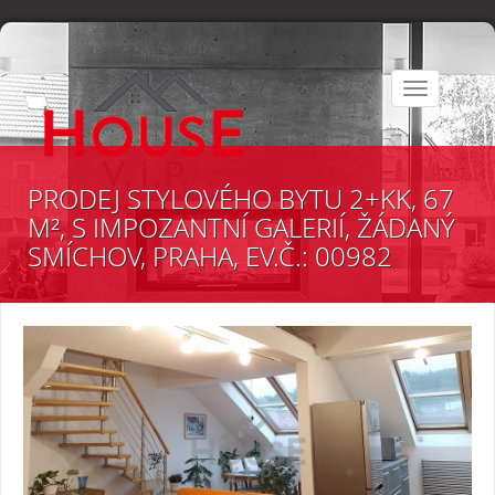
Toggle
navigation
PRODEJ STYLOVÉHO BYTU 2+KK, 67
M², S IMPOZANTNÍ GALERIÍ, ŽÁDANÝ
SMÍCHOV, PRAHA, EV.Č.: 00982