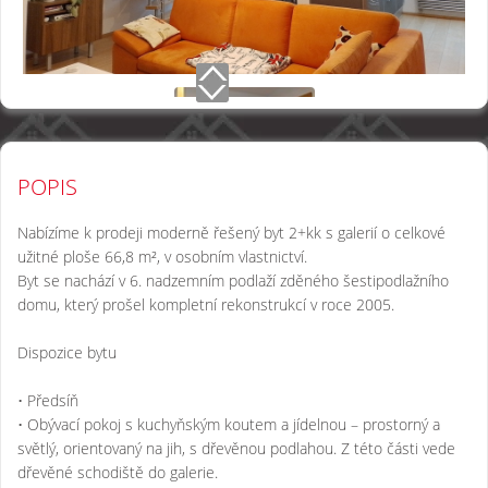
POPIS
Nabízíme k prodeji moderně řešený byt 2+kk s galerií o celkové
užitné ploše 66,8 m², v osobním vlastnictví.
Byt se nachází v 6. nadzemním podlaží zděného šestipodlažního
domu, který prošel kompletní rekonstrukcí v roce 2005.
Dispozice bytu
• Předsíň
• Obývací pokoj s kuchyňským koutem a jídelnou – prostorný a
světlý, orientovaný na jih, s dřevěnou podlahou. Z této části vede
dřevěné schodiště do galerie.