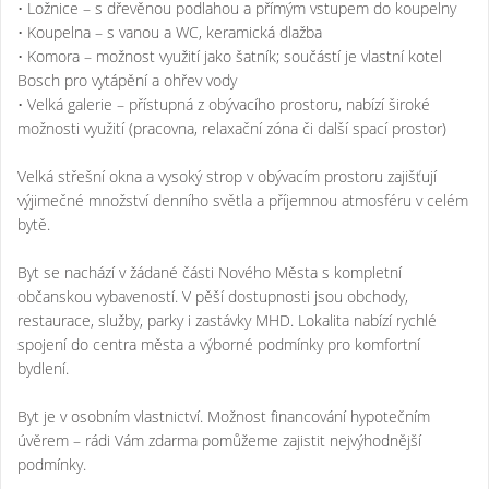
• Ložnice – s dřevěnou podlahou a přímým vstupem do koupelny
• Koupelna – s vanou a WC, keramická dlažba
• Komora – možnost využití jako šatník; součástí je vlastní kotel
Bosch pro vytápění a ohřev vody
• Velká galerie – přístupná z obývacího prostoru, nabízí široké
možnosti využití (pracovna, relaxační zóna či další spací prostor)
Velká střešní okna a vysoký strop v obývacím prostoru zajišťují
výjimečné množství denního světla a příjemnou atmosféru v celém
bytě.
Byt se nachází v žádané části Nového Města s kompletní
občanskou vybaveností. V pěší dostupnosti jsou obchody,
restaurace, služby, parky i zastávky MHD. Lokalita nabízí rychlé
spojení do centra města a výborné podmínky pro komfortní
bydlení.
Byt je v osobním vlastnictví. Možnost financování hypotečním
úvěrem – rádi Vám zdarma pomůžeme zajistit nejvýhodnější
podmínky.