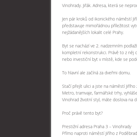
Vinohrady. Jiřák. Adresa, která se nepro
Jen pár kroků od ikonického náměstí Jiř
představuje mimořádnou příležitost vytv
nejžádanějších lokalit celé Prahy.
Byt se nachází ve 2. nadzemním podlaží
kompletní rekonstrukci. Právě to z něj
nebo investiční byt v místě, kde se podob
To hlavní ale začíná za dveřmi domu.
Stačí přejít ulici a jste na náměstí Jiří
Metro, tramvaje, farmářské trhy, vyhláše
Vinohrad životní styl, máte doslova na 
Proč právě tento byt?
Prestižní adresa Praha 3 – Vinohrady
Přímo naproti náměstí Jiřího z Poděbra