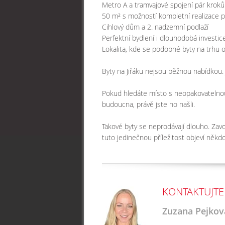
Metro A a tramvajové spojení pár krok
50 m² s možností kompletní realizace p
Cihlový dům a 2. nadzemní podlaží
Perfektní bydlení i dlouhodobá investic
Lokalita, kde se podobné byty na trhu o
Byty na Jiřáku nejsou běžnou nabídkou. J
Pokud hledáte místo s neopakovatelnou
budoucna, právě jste ho našli.
Takové byty se neprodávají dlouho. Zavol
tuto jedinečnou příležitost objeví někdo 
KONTAKTUJTE
Zuzana Pejkov