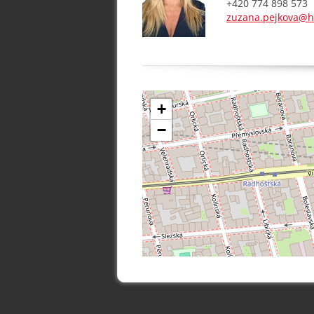
+420 774 898 573
zuzana.pejkova@h
+
−