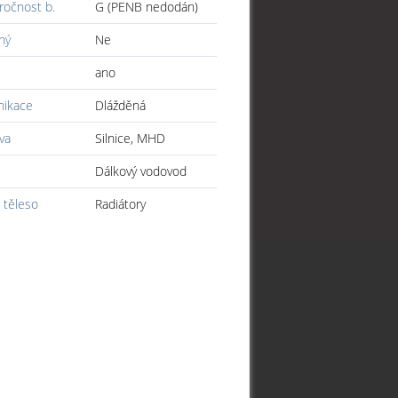
ročnost b.
G (PENB nedodán)
ný
Ne
ano
ikace
Dlážděná
va
Silnice, MHD
Dálkový vodovod
 těleso
Radiátory