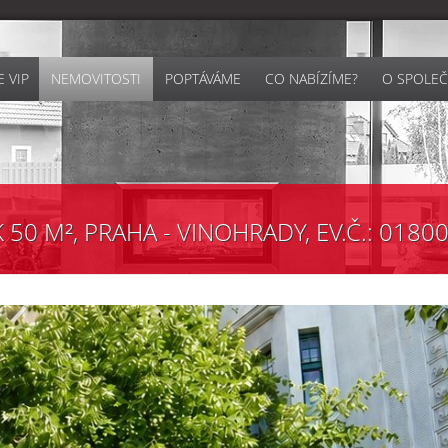
 VIP
NEMOVITOSTI
POPTÁVÁME
CO NABÍZÍME?
O SPOLEČ
50 M², PRAHA - VINOHRADY, EV.Č.: 0180