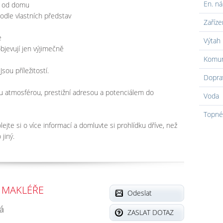
En. ná
ů od domu
odle vlastních představ
Zaříze
e
Výtah
bjevují jen výjimečně
Komun
sou příležitostí.
Dopra
 atmosférou, prestižní adresou a potenciálem do
Voda
Topné
ejte si o více informací a domluvte si prohlídku dříve, než
jiný.
 MAKLÉŘE
Odeslat
á
ZASLAT DOTAZ