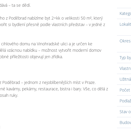
dává – ta se dědí.
Kateg
ího z Poděbrad nabízíme byt 2+kk o velikosti 50 m², který
Lokali
ořit si bydlení přesně podle vlastních představ – v jedné z
Okres
 cihlového domu na Vinohradské ulici a je určen ke
 dělá vzácnou nabídku – možnost vytvořit moderní domov
né příležitosti objevují jen zřídka.
Typ by
Vlastn
Užitná
ho z Poděbrad – jednom z nejoblíbenějších míst v Praze.
né kavárny, pekárny, restaurace, bistra i bary. Vše, co dělá z
Počet 
dosah ruky.
Podlaž
Stav o
Budov
d