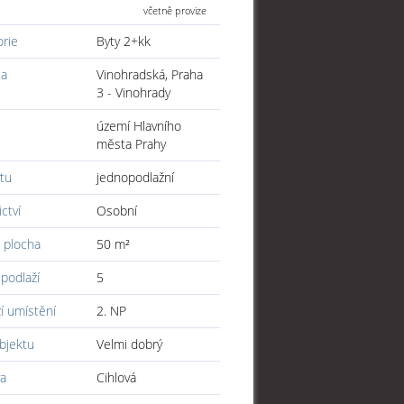
včetně provize
orie
Byty 2+kk
ta
Vinohradská, Praha
3 - Vinohrady
území Hlavního
města Prahy
tu
jednopodlažní
ictví
Osobní
 plocha
50 m²
podlaží
5
í umístění
2. NP
bjektu
Velmi dobrý
a
Cihlová