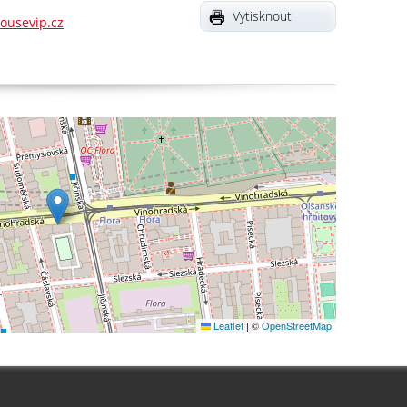
Vytisknout
ousevip.cz
Leaflet
|
©
OpenStreetMap