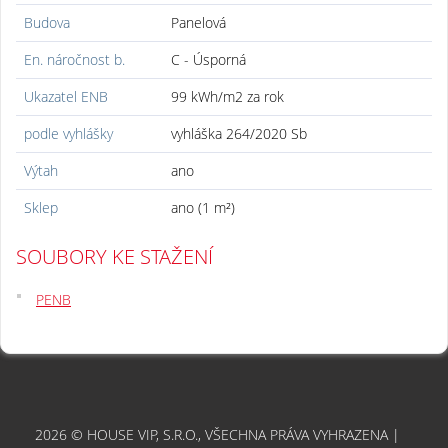
Budova
Panelová
En. náročnost b.
C - Úsporná
Ukazatel ENB
99 kWh/m2 za rok
podle vyhlášky
vyhláška 264/2020 Sb
Výtah
ano
Sklep
ano (1 m²)
SOUBORY KE STAŽENÍ
PENB
2026 © HOUSE VIP, S.R.O., VŠECHNA PRÁVA VYHRAZENA |