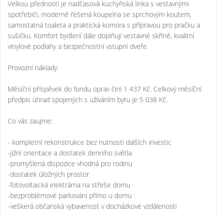
Velkou předností je nadčasová kuchyňská linka s vestavnými
spotřebiči, moderně řešená koupelna se sprchovým koutem,
samostatná toaleta a praktická komora s přípravou pro pračku a
sušičku. Komfort bydlení dále doplňují vestavné skříně, kvalitní
vinylové podlahy a bezpečnostní vstupní dveře.
Provozní náklady:
Měsíční příspěvek do fondu oprav činí 1 437 Kč. Celkový měsíční
předpis úhrad spojených s užíváním bytu je 5 038 Kč.
Co vás zaujme:
- kompletní rekonstrukce bez nutnosti dalších investic
-jižní orientace a dostatek denního světla
-promyšlená dispozice vhodná pro rodinu
-dostatek úložných prostor
-fotovoltaická elektrárna na střeše domu
-bezproblémové parkování přímo u domu
-veškerá občanská vybavenost v docházkové vzdálenosti