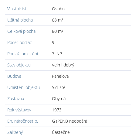
Vlastnictví
Osobní
Užitná plocha
68 m²
Celková plocha
80 m²
Počet podlaží
9
Podlaží umístění
7. NP
Stav objektu
Velmi dobrý
Budova
Panelová
Umístění objektu
Sídliště
Zástavba
Obytná
Rok výstavby
1973
En. náročnost b.
G (PENB nedodán)
Zařízený
Částečně