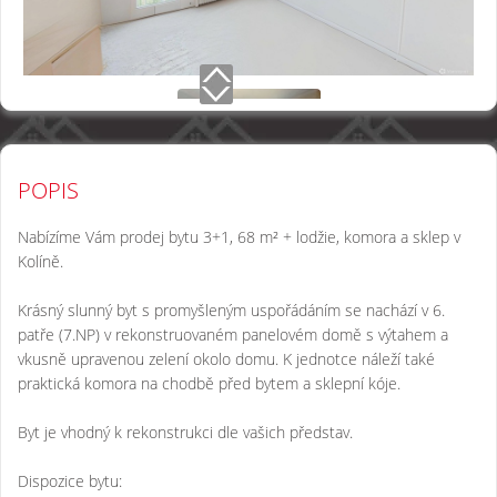
POPIS
Nabízíme Vám prodej bytu 3+1, 68 m² + lodžie, komora a sklep v
Kolíně.
Krásný slunný byt s promyšleným uspořádáním se nachází v 6.
patře (7.NP) v rekonstruovaném panelovém domě s výtahem a
vkusně upravenou zelení okolo domu. K jednotce náleží také
praktická komora na chodbě před bytem a sklepní kóje.
Byt je vhodný k rekonstrukci dle vašich představ.
Dispozice bytu: