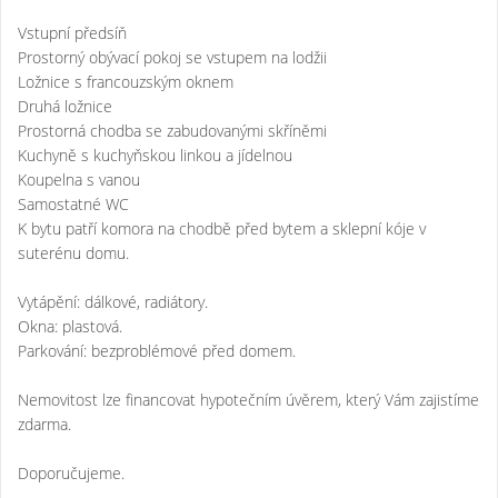
Vstupní předsíň
Prostorný obývací pokoj se vstupem na lodžii
Ložnice s francouzským oknem
Druhá ložnice
Prostorná chodba se zabudovanými skříněmi
Kuchyně s kuchyňskou linkou a jídelnou
Koupelna s vanou
Samostatné WC
K bytu patří komora na chodbě před bytem a sklepní kóje v
suterénu domu.
Vytápění: dálkové, radiátory.
Okna: plastová.
Parkování: bezproblémové před domem.
Nemovitost lze financovat hypotečním úvěrem, který Vám zajistíme
zdarma.
Doporučujeme.