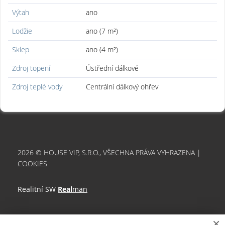
Výtah
ano
Lodžie
ano (7 m²)
Sklep
ano (4 m²)
Zdroj topení
Ústřední dálkové
Zdroj teplé vody
Centrální dálkový ohřev
2026 © HOUSE VIP, S.R.O., VŠECHNA PRÁVA VYHRAZENA |
COOKIES
Realitní SW
Real
man
×