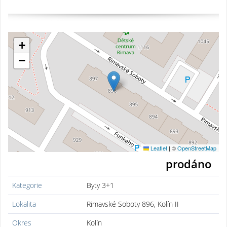
+
−
Leaflet
|
©
OpenStreetMap
prodáno
Kategorie
Byty 3+1
Lokalita
Rimavské Soboty 896, Kolín II
Okres
Kolín