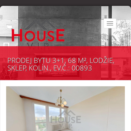
Toggle
navigation
PRODEJ BYTU 3+1, 68 M², LODŽIE,
SKLEP, KOLÍN., EV.Č.: 00893